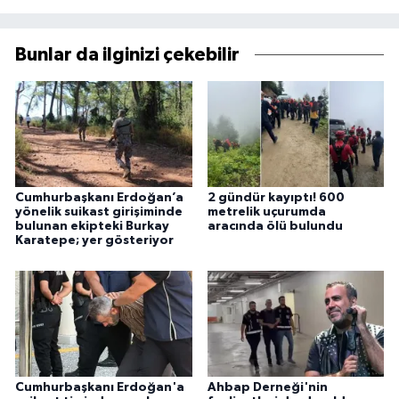
Bunlar da ilginizi çekebilir
Cumhurbaşkanı Erdoğan’a
2 gündür kayıptı! 600
yönelik suikast girişiminde
metrelik uçurumda
bulunan ekipteki Burkay
aracında ölü bulundu
Karatepe; yer gösteriyor
Cumhurbaşkanı Erdoğan'a
Ahbap Derneği'nin