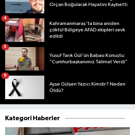
Orçan Boğularak Hayatını Kaybetti
4
Kahramanmaraş'ta bina aniden
çöktü! Bölgeye AFAD ekipleri sevk
edildi
5
Yusuf Tarık Gül'ün Babası Konuştu:
"Cumhurbaşkanımız Talimat Verdi"
6
Ayşe Gülşen Yazıcı Kimdir? Neden
Öldü?
Kategori Haberler