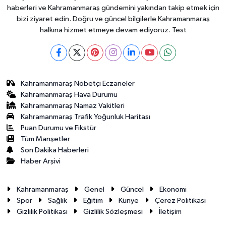
haberleri ve Kahramanmaraş gündemini yakından takip etmek için
bizi ziyaret edin. Doğru ve güncel bilgilerle Kahramanmaraş
halkına hizmet etmeye devam ediyoruz. Test
Kahramanmaraş Nöbetçi Eczaneler
Kahramanmaraş Hava Durumu
Kahramanmaraş Namaz Vakitleri
Kahramanmaraş Trafik Yoğunluk Haritası
Puan Durumu ve Fikstür
Tüm Manşetler
Son Dakika Haberleri
Haber Arşivi
Kahramanmaraş
Genel
Güncel
Ekonomi
Spor
Sağlık
Eğitim
Künye
Çerez Politikası
Gizlilik Politikası
Gizlilik Sözleşmesi
İletişim