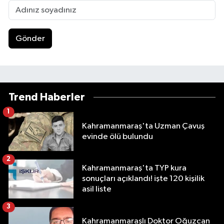
Gönder
Trend Haberler
1
Kahramanmaraş'ta Uzman Çavuş
evinde ölü bulundu
2
Kahramanmaraş'ta TYP kura
sonuçları açıklandı! işte 120 kişilik
asil liste
3
Kahramanmaraşlı Doktor Oğuzcan