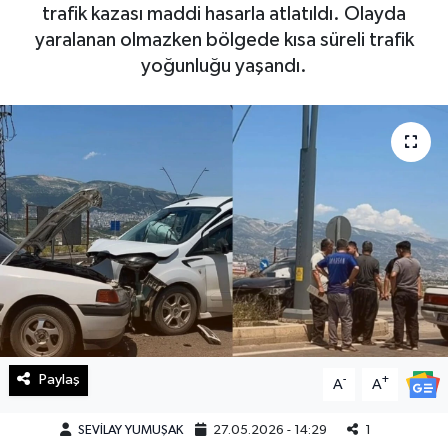
trafik kazası maddi hasarla atlatıldı. Olayda
Haberde İnsan
yaralanan olmazken bölgede kısa süreli trafik
yoğunluğu yaşandı.
Kültür Sanat
Magazin
Manşet Altı
Manşetler
Resmi İlan
Sağlık
Paylaş
-
+
A
A
Spor
SEVİLAY YUMUŞAK
27.05.2026 - 14:29
1
SürManşet