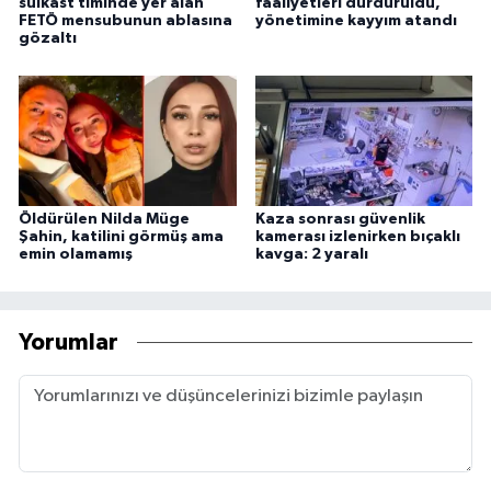
suikast timinde yer alan
faaliyetleri durduruldu,
FETÖ mensubunun ablasına
yönetimine kayyım atandı
gözaltı
Öldürülen Nilda Müge
Kaza sonrası güvenlik
Şahin, katilini görmüş ama
kamerası izlenirken bıçaklı
emin olamamış
kavga: 2 yaralı
Yorumlar