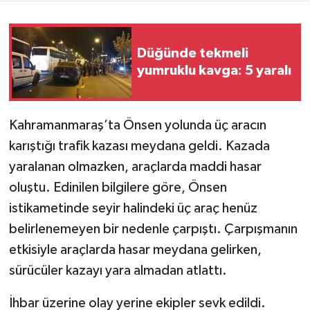
Teknoloji
Düğünde tekmeli
Yaşam
yumruklu kavga: 5 yaralı
KAHRAMANMARAŞ
Kahramanmaraş’ta Önsen yolunda üç aracın
karıştığı trafik kazası meydana geldi. Kazada
yaralanan olmazken, araçlarda maddi hasar
oluştu. Edinilen bilgilere göre, Önsen
istikametinde seyir halindeki üç araç henüz
belirlenemeyen bir nedenle çarpıştı. Çarpışmanın
etkisiyle araçlarda hasar meydana gelirken,
sürücüler kazayı yara almadan atlattı.
İhbar üzerine olay yerine ekipler sevk edildi.