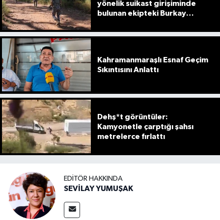
yönelik suikast girişiminde
bulunan ekipteki Burkay
Karatepe; yer gösteriyor
Kahramanmaraşlı Esnaf Geçim
Sıkıntısını Anlattı
Dehş*t görüntüler:
Kamyonetle çarptığı şahsı
metrelerce fırlattı
EDITÖR HAKKINDA
SEVİLAY YUMUŞAK