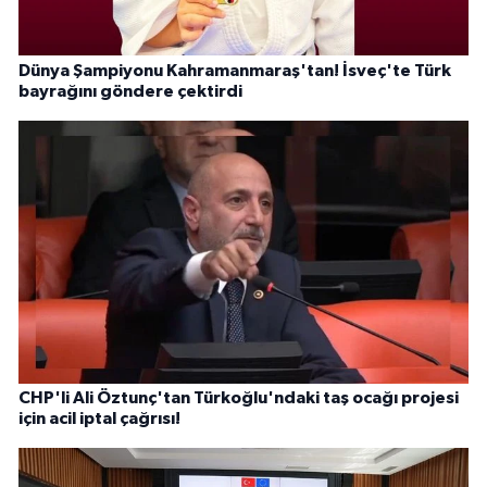
Dünya Şampiyonu Kahramanmaraş'tan! İsveç'te Türk
bayrağını göndere çektirdi
CHP'li Ali Öztunç'tan Türkoğlu'ndaki taş ocağı projesi
için acil iptal çağrısı!