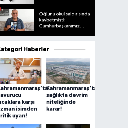
Oğlunu okul saldırısında
kaybetmişti:
Cumhurbaşkanımız
taleplerimizi olumlu
karşıladı
Kategori Haberler
Kahramanmaraş’ta
Kahramanmaraş’ta
kavurucu
sağlıkta devrim
ıcaklara karşı
niteliğinde
uzman isimden
karar!
ritik uyarı!