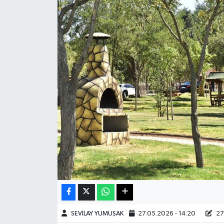
Haberde İnsan
Kültür Sanat
Magazin
Manşet Altı
Manşetler
Resmi İlan
Sağlık
Spor
SEVİLAY YUMUŞAK
27.05.2026 - 14:20
27.
SürManşet