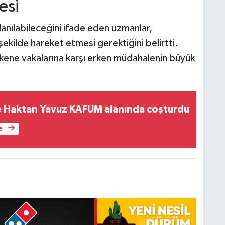
esi
lanılabileceğini ifade eden uzmanlar,
şekilde hareket etmesi gerektiğini belirtti.
 kene vakalarına karşı erken müdahalenin büyük
e Haktan Yavuz KAFUM alanında coşturdu
e