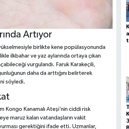
rında Artıyor
a
t
ın yükselmesiyle birlikte kene popülasyonunda
likle ilkbahar ve yaz aylarında ortaya çıkan
 açabileceği vurgulandı. Faruk Karakeçili,
nluğunun daha da arttığını belirterek
ni söyledi.
kat
T
ım Kongo Kanamalı Ateşi’nin ciddi risk
neye maruz kalan vatandaşların vakit
3
urması gerektiğini ifade etti. Uzmanlar,