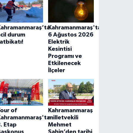
Kahramanmaraş’ta
Kahramanmaraş'ta
cil durum
6 Ağustos 2026
atbikatı!
Elektrik
Kesintisi
Programı ve
Etkilenecek
İlçeler
our of
Kahramanmaraş
Kahramanmaraş'ta
milletvekili
. Etap
Mehmet
Başkonuş
Şahin’den tarihi