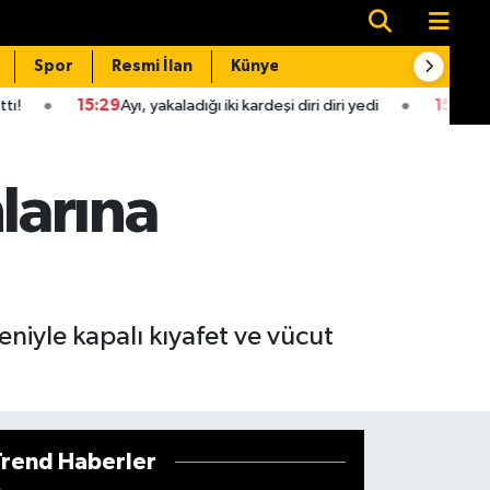
Spor
Resmi İlan
Künye
İletişim
yı, yakaladığı iki kardeşi diri diri yedi
15:28
İlaçlamadan zehirle
larına
niyle kapalı kıyafet ve vücut
Trend Haberler