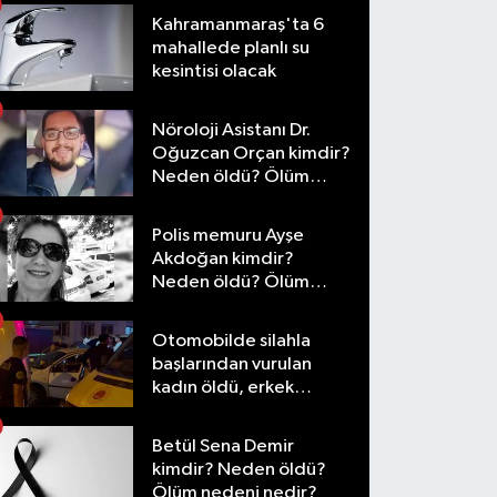
Kahramanmaraş'ta 6
mahallede planlı su
kesintisi olacak
Nöroloji Asistanı Dr.
Oğuzcan Orçan kimdir?
Neden öldü? Ölüm
nedeni nedir?
Polis memuru Ayşe
Akdoğan kimdir?
Neden öldü? Ölüm
nedeni nedir?
Otomobilde silahla
başlarından vurulan
kadın öldü, erkek
yaralandı
Betül Sena Demir
kimdir? Neden öldü?
Ölüm nedeni nedir?