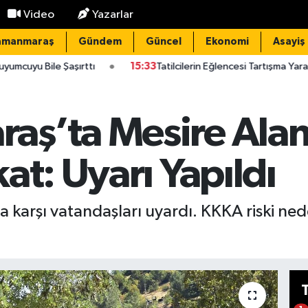
Video
Yazarlar
amanmaraş
Gündem
Güncel
Ekonomi
Asayiş
rttı
15:33
Tatilcilerin Eğlencesi Tartışma Yarattı!
15:29
A
ş’ta Mesire Alan
at: Uyarı Yapıldı
 karşı vatandaşları uyardı. KKKA riski nede