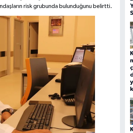
Y
andaşların risk grubunda bulunduğunu belirtti.
S
m
ç
d
y