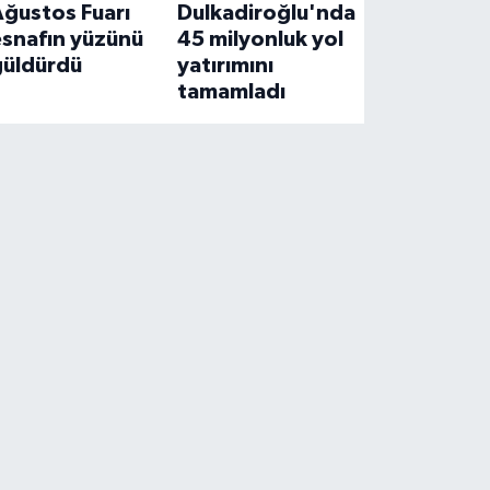
Ağustos Fuarı
Dulkadiroğlu'nda
esnafın yüzünü
45 milyonluk yol
güldürdü
yatırımını
tamamladı