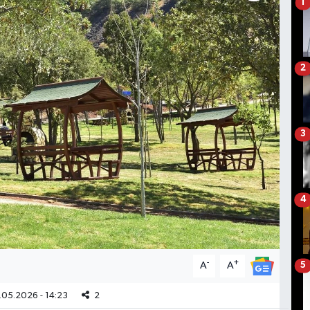
1
2
3
4
-
+
A
A
5
05.2026 - 14:23
2