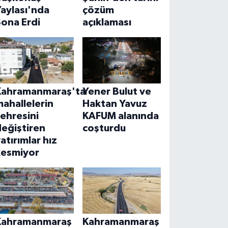
aylası'nda
çözüm
ona Erdi
açıklaması
Kahramanmaraş'ta
Yener Bulut ve
ahallelerin
Haktan Yavuz
ehresini
KAFUM alanında
eğiştiren
coşturdu
atırımlar hız
kesmiyor
Kahramanmaraş
Kahramanmaraş