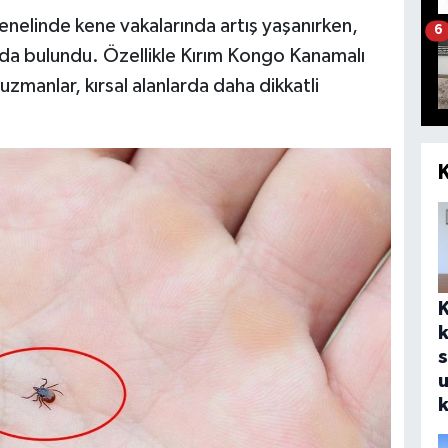
genelinde kene vakalarında artış yaşanırken,
6
rda bulundu. Özellikle Kırım Kongo Kanamalı
zmanlar, kırsal alanlarda daha dikkatli
s
k