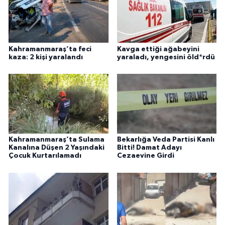
Kahramanmaraş’ta feci
Kavga ettiği ağabeyini
kaza: 2 kişi yaralandı
yaraladı, yengesini öld*rdü
Kahramanmaraş’ta Sulama
Bekarlığa Veda Partisi Kanlı
Kanalına Düşen 2 Yaşındaki
Bitti! Damat Adayı
Çocuk Kurtarılamadı
Cezaevine Girdi