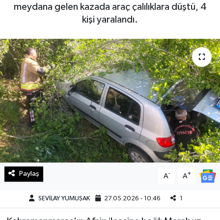
meydana gelen kazada araç çalılıklara düştü, 4
Haberde İnsan
kişi yaralandı.
Kültür Sanat
Magazin
Manşet Altı
Manşetler
Resmi İlan
Sağlık
Paylaş
-
+
A
A
Spor
SEVİLAY YUMUŞAK
27.05.2026 - 10:46
1
SürManşet