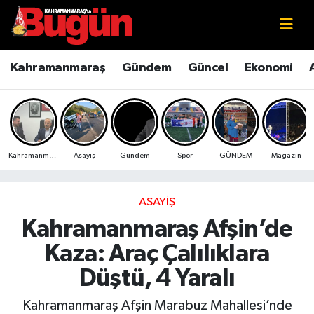
Kahramanmaraş
Kahramanmaraş Nöbetçi Eczaneler
Kahramanmaraş
Gündem
Güncel
Ekonomi
Kahramanmaraş Sokak Röportajları
Kahramanmaraş Hava Durumu
Bilim ve Teknoloji
Kahramanmaraş Namaz Vakitleri
Kahramanmaraş
Asayiş
Gündem
Spor
GÜNDEM
Magazin
Çevre
Kahramanmaraş Trafik Yoğunluk Haritası
Eğitim
Süper Lig Puan Durumu ve Fikstür
ASAYIŞ
Kahramanmaraş Afşin’de
Ekonomi
Tüm Manşetler
Kaza: Araç Çalılıklara
Genel
Son Dakika Haberleri
Düştü, 4 Yaralı
Güncel
Haber Arşivi
Kahramanmaraş Afşin Marabuz Mahallesi’nde