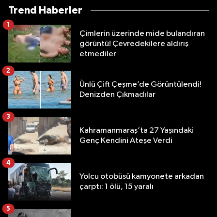
Trend Haberler
1
Çimlerin üzerinde mide bulandıran
görüntü! Çevredekilere aldırış
etmediler
2
Ünlü Çift Çeşme’de Görüntülendi!
Denizden Çıkmadılar
3
Kahramanmaraş’ta 27 Yaşındaki
Genç Kendini Ateşe Verdi
4
Yolcu otobüsü kamyonete arkadan
çarptı: 1 ölü, 15 yaralı
5