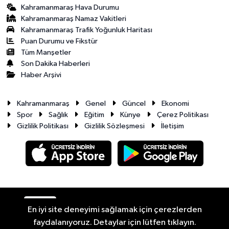
Kahramanmaraş Hava Durumu
Kahramanmaraş Namaz Vakitleri
Kahramanmaraş Trafik Yoğunluk Haritası
Puan Durumu ve Fikstür
Tüm Manşetler
Son Dakika Haberleri
Haber Arşivi
Kahramanmaraş
Genel
Güncel
Ekonomi
Spor
Sağlık
Eğitim
Künye
Çerez Politikası
Gizlilik Politikası
Gizlilik Sözleşmesi
İletişim
RSS
Copyright © 2026. Her hakkı saklıdır.
En iyi site deneyimi sağlamak için çerezlerden
faydalanıyoruz. Detaylar için lütfen tıklayın.