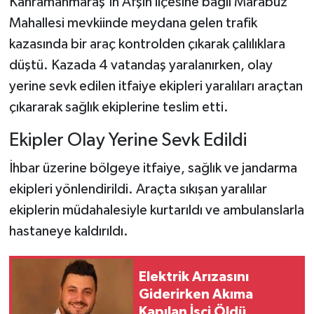
Kahramanmaraş’ın Afşin ilçesine bağlı Marabuz
Mahallesi mevkiinde meydana gelen trafik
Teknoloji
kazasında bir araç kontrolden çıkarak çalılıklara
düştü. Kazada 4 vatandaş yaralanırken, olay
Yaşam
yerine sevk edilen itfaiye ekipleri yaralıları araçtan
KAHRAMANMARAŞ
çıkararak sağlık ekiplerine teslim etti.
Ekipler Olay Yerine Sevk Edildi
İhbar üzerine bölgeye itfaiye, sağlık ve jandarma
ekipleri yönlendirildi. Araçta sıkışan yaralılar
ekiplerin müdahalesiyle kurtarıldı ve ambulanslarla
hastaneye kaldırıldı.
Elektrik Arızasını
Giderirken Akıma
Kapılan İşçi Öldü