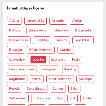
İstanbul Diğer İlçeler
Adalar
Arnavutköy
Ataşehir
Avcilar
Bağcilar
Bahçelievler
Bakirköy
Başakşehir
Bayrampaşa
Beşiktaş
Beykoz
Beylikdüzü
Beyoğlu
Büyükçekmece
Çatalca
Çekmeköy
Esenler
Esenyurt
Fatih
Gaziosmanpaşa
Güngören
Kadiköy
Kağithane
Kartal
Küçükçekmece
Maltepe
Pendik
Sancaktepe
Sariyer
Silivri
Sultanbeyli
Sultangazi
Şile
Şişli
Tuzla