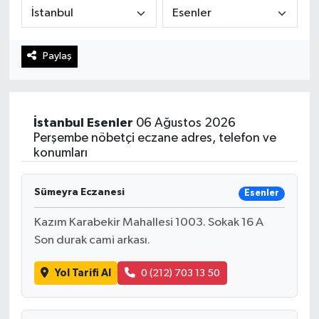
Haberde İnsan
Paylaş
Kültür Sanat
Magazin
İstanbul
Esenler
06 Ağustos 2026
Manşet Altı
Perşembe nöbetçi eczane adres, telefon ve
konumları
Manşetler
Sümeyra Eczanesi
Esenler
Resmi İlan
Kazım Karabekir Mahallesi 1003. Sokak 16 A
Son durak cami arkası.
Sağlık
Yol Tarifi Al
0 (212) 703 13 50
Spor
SürManşet