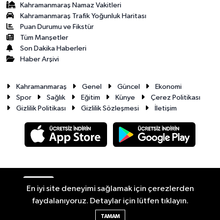
Kahramanmaraş Namaz Vakitleri
Kahramanmaraş Trafik Yoğunluk Haritası
Puan Durumu ve Fikstür
Tüm Manşetler
Son Dakika Haberleri
Haber Arşivi
Kahramanmaraş
Genel
Güncel
Ekonomi
Spor
Sağlık
Eğitim
Künye
Çerez Politikası
Gizlilik Politikası
Gizlilik Sözleşmesi
İletişim
RSS
Copyright © 2026. Her hakkı saklıdır.
En iyi site deneyimi sağlamak için çerezlerden
faydalanıyoruz. Detaylar için lütfen tıklayın.
Haber Yazılımı:
TE Bilişim
TAMAM