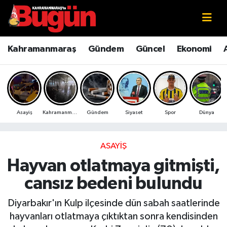
Kahramanmaraş
Kahramanmaraş Nöbetçi Eczaneler
Kahramanmaraş
Gündem
Güncel
Ekonomi
Kahramanmaraş Sokak Röportajları
Kahramanmaraş Hava Durumu
Bilim ve Teknoloji
Kahramanmaraş Namaz Vakitleri
Asayiş
Kahramanmaraş
Gündem
Siyaset
Spor
Dünya
Çevre
Kahramanmaraş Trafik Yoğunluk Haritası
Eğitim
Süper Lig Puan Durumu ve Fikstür
ASAYIŞ
Hayvan otlatmaya gitmişti,
Ekonomi
Tüm Manşetler
cansız bedeni bulundu
Genel
Son Dakika Haberleri
Diyarbakır'ın Kulp ilçesinde dün sabah saatlerinde
hayvanları otlatmaya çıktıktan sonra kendisinden
Güncel
Haber Arşivi