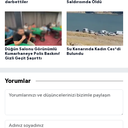
darbettiler
Saldırısında Öldü
Düğün Salonu Görünümlü
Su Kenarında Kadın Ces*di
Kumarhaneye Polis Baskını!
Bulundu
Gizli Geçit Şaşırttı
Yorumlar