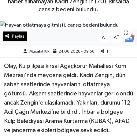
haber alınamayan Kadri Zengin'in (70), kırsalda
cansız bedeni bulundu.
Haberde İnsan
Kültür Sanat
Paylaş
-
+
A
A
Magazin
Mücahit KIR
24.06.2026 - 09:56
1
Manşet Altı
Olay, Kulp ilçesi kırsal Ağaçkorur Mahallesi Kom
Manşetler
Mezrası'nda meydana geldi. Kadri Zengin, dün
sabah saatlerinde hayvanlarını otlatmaya
Resmi İlan
götürdü. Akşam saatlerinde hayvanlar geri döndü
ancak Zengin'e ulaşılamadı. Yakınları, durumu 112
Sağlık
Acil Çağrı Merkezi’ne bildirdi. İhbarla bölgeye
Spor
Kulp Belediyesi Arama Kurtarma (KUBAK), AFAD
ve jandarma ekipleri bölgeye sevk edildi.
SürManşet