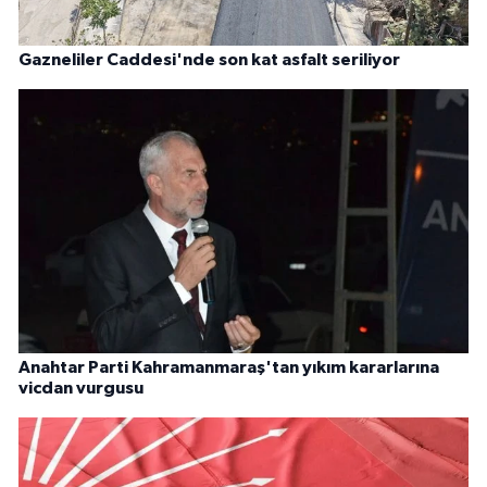
Gazneliler Caddesi'nde son kat asfalt seriliyor
Anahtar Parti Kahramanmaraş'tan yıkım kararlarına
vicdan vurgusu