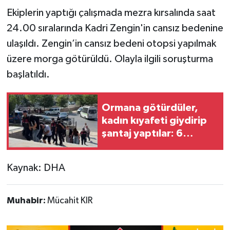
Ekiplerin yaptığı çalışmada mezra kırsalında saat
Teknoloji
24.00 sıralarında Kadri Zengin'in cansız bedenine
ulaşıldı. Zengin’in cansız bedeni otopsi yapılmak
Yaşam
üzere morga götürüldü. Olayla ilgili soruşturma
başlatıldı.
KAHRAMANMARAŞ
Ormana götürdüler,
kadın kıyafeti giydirip
şantaj yaptılar: 6
gözaltı
Kaynak: DHA
Muhabir:
Mücahit KIR