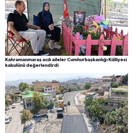
Kahramanmaraş acılı aileler Cumhurbaşkanlığı Külliyesi
kabulünü değerlendirdi