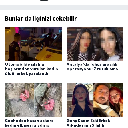
Bunlar da ilginizi çekebilir
Otomobilde silahla
Antalya'da fuhşa aracılık
başlarından vurulan kadın
operasyonu: 7 tutuklama
öldü, erkek yaralandı
Cepheden kaçan askere
Genç Kadın Eski Erkek
kadın elbisesi giydirip
Arkadaşının Silahlı