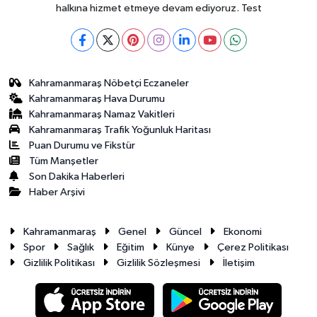
halkına hizmet etmeye devam ediyoruz. Test
Kahramanmaraş Nöbetçi Eczaneler
Kahramanmaraş Hava Durumu
Kahramanmaraş Namaz Vakitleri
Kahramanmaraş Trafik Yoğunluk Haritası
Puan Durumu ve Fikstür
Tüm Manşetler
Son Dakika Haberleri
Haber Arşivi
Kahramanmaraş
Genel
Güncel
Ekonomi
Spor
Sağlık
Eğitim
Künye
Çerez Politikası
Gizlilik Politikası
Gizlilik Sözleşmesi
İletişim