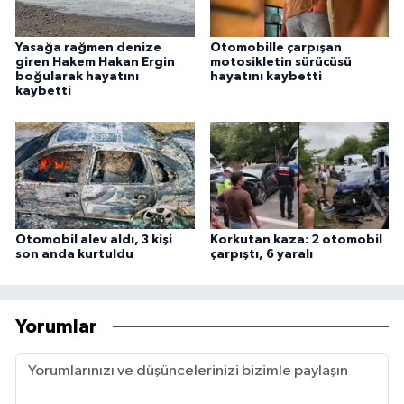
Yasağa rağmen denize
Otomobille çarpışan
giren Hakem Hakan Ergin
motosikletin sürücüsü
boğularak hayatını
hayatını kaybetti
kaybetti
Otomobil alev aldı, 3 kişi
Korkutan kaza: 2 otomobil
son anda kurtuldu
çarpıştı, 6 yaralı
Yorumlar