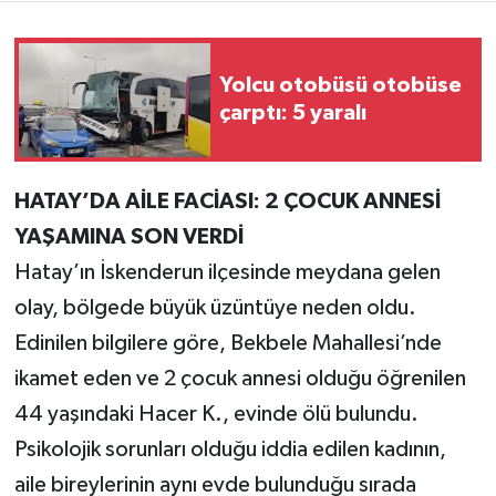
Teknoloji
Yolcu otobüsü otobüse
Yaşam
çarptı: 5 yaralı
KAHRAMANMARAŞ
HATAY’DA AİLE FACİASI: 2 ÇOCUK ANNESİ
YAŞAMINA SON VERDİ
Hatay’ın İskenderun ilçesinde meydana gelen
olay, bölgede büyük üzüntüye neden oldu.
Edinilen bilgilere göre, Bekbele Mahallesi’nde
ikamet eden ve 2 çocuk annesi olduğu öğrenilen
44 yaşındaki Hacer K., evinde ölü bulundu.
Psikolojik sorunları olduğu iddia edilen kadının,
aile bireylerinin aynı evde bulunduğu sırada