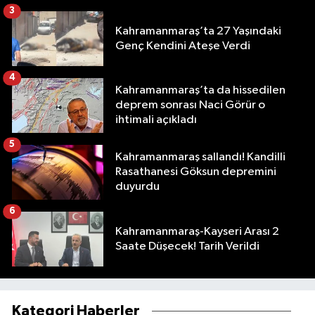
3
Kahramanmaraş’ta 27 Yaşındaki
Genç Kendini Ateşe Verdi
4
Kahramanmaraş’ta da hissedilen
deprem sonrası Naci Görür o
ihtimali açıkladı
5
Kahramanmaraş sallandı! Kandilli
Rasathanesi Göksun depremini
duyurdu
6
Kahramanmaraş-Kayseri Arası 2
Saate Düşecek! Tarih Verildi
Kategori Haberler