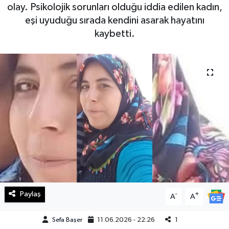
olay. Psikolojik sorunları olduğu iddia edilen kadın,
Haberde İnsan
eşi uyuduğu sırada kendini asarak hayatını
kaybetti.
Kültür Sanat
Magazin
Manşet Altı
Manşetler
Resmi İlan
Sağlık
Paylaş
-
+
A
A
Spor
Sefa Başer
11.06.2026 - 22:26
1
SürManşet