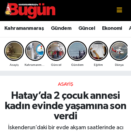
Kahramanmaraş
Kahramanmaraş Nöbetçi Eczaneler
Kahramanmaraş
Gündem
Güncel
Ekonomi
Kahramanmaraş Sokak Röportajları
Kahramanmaraş Hava Durumu
Bilim ve Teknoloji
Kahramanmaraş Namaz Vakitleri
Asayiş
Kahramanmaraş
Güncel
Gündem
Eğitim
Dünya
Çevre
Kahramanmaraş Trafik Yoğunluk Haritası
Eğitim
Süper Lig Puan Durumu ve Fikstür
ASAYIŞ
Hatay’da 2 çocuk annesi
Ekonomi
Tüm Manşetler
kadın evinde yaşamına son
Genel
Son Dakika Haberleri
verdi
Güncel
Haber Arşivi
İskenderun’daki bir evde akşam saatlerinde acı