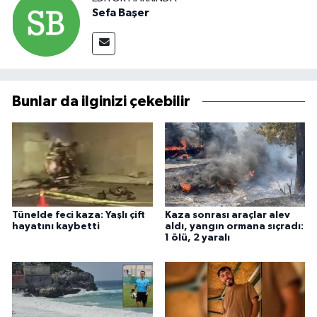
Sefa Başer
Bunlar da ilginizi çekebilir
Tünelde feci kaza: Yaşlı çift
Kaza sonrası araçlar alev
hayatını kaybetti
aldı, yangın ormana sıçradı:
1 ölü, 2 yaralı