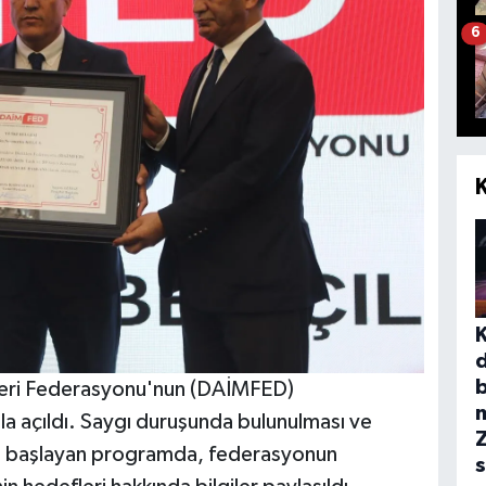
6
b
kleri Federasyonu'nun (DAİMFED)
a açıldı. Saygı duruşunda bulunulması ve
dan başlayan programda, federasyonun
s