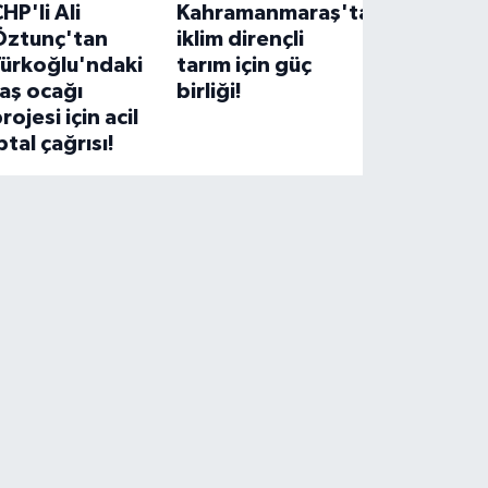
HP'li Ali
Kahramanmaraş'ta
Öztunç'tan
iklim dirençli
Türkoğlu'ndaki
tarım için güç
aş ocağı
birliği!
rojesi için acil
ptal çağrısı!