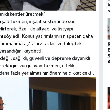
s
nıklı kentler üretmek"
Kürşad Tüzmen, inşaat sektöründe son
irterek, özellikle altyapı ve üstyapı
ını söyledi. Konut yatırımlarının nispeten daha
Kahramanmaraş'ta arz fazlası ve talepteki
yaşandığını kaydetti.
S
eğil, sağlıklı, güvenli ve depreme dayanıklı
A
erektiğini vurgulayan Tüzmen, nitelikli
 daha fazla yer almasının önemine dikkat çekti.