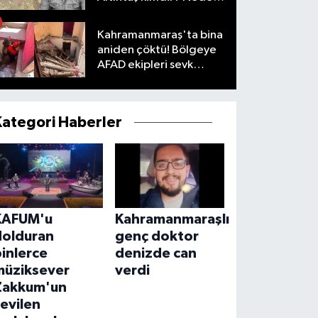
öldü?
Kahramanmaraş'ta bina
aniden çöktü! Bölgeye
AFAD ekipleri sevk
edildi
Kategori Haberler
KAFUM'u
Kahramanmaraşlı
dolduran
genç doktor
inlerce
denizde can
müziksever
verdi
Zakkum'un
evilen