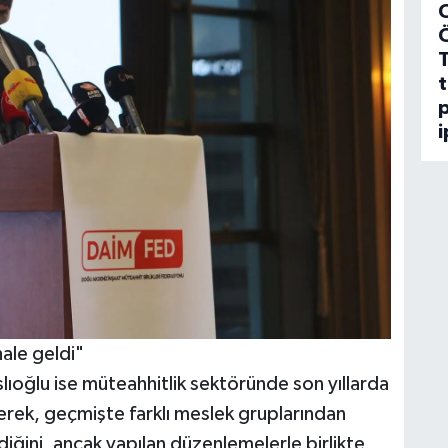
C
t
p
i
ale geldi"
oğlu ise müteahhitlik sektöründe son yıllarda
erek, geçmişte farklı meslek gruplarından
ldiğini, ancak yapılan düzenlemelerle birlikte