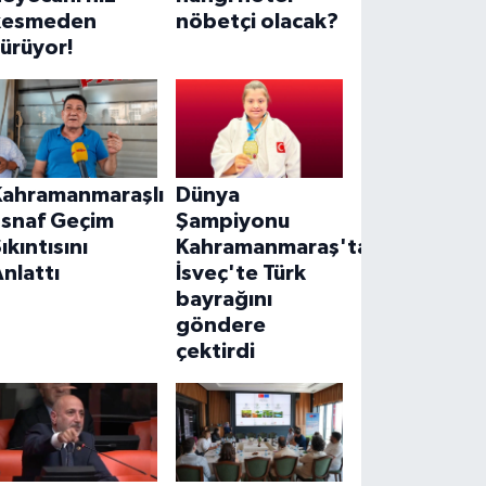
kesmeden
nöbetçi olacak?
ürüyor!
Kahramanmaraşlı
Dünya
Esnaf Geçim
Şampiyonu
ıkıntısını
Kahramanmaraş'tan!
nlattı
İsveç'te Türk
bayrağını
göndere
çektirdi