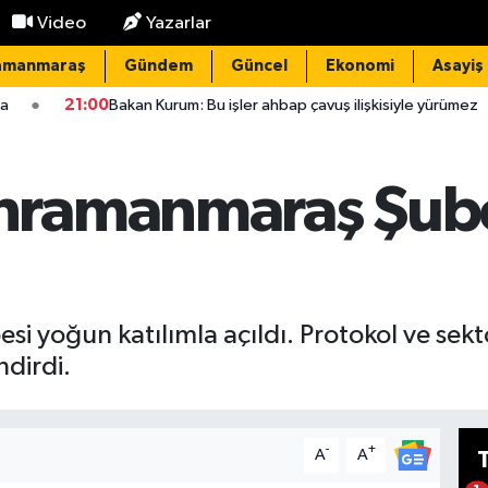
Video
Yazarlar
amanmaraş
Gündem
Güncel
Ekonomi
Asayiş
m: Bu işler ahbap çavuş ilişkisiyle yürümez
20:52
Devrilen tra
ramanmaraş Şube
oğun katılımla açıldı. Protokol ve sektör
dirdi.
-
+
A
A