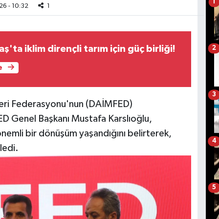
1
6 - 10:32
1
ta iklim dirençli tarım için güç birliği!
2
e
3
kleri Federasyonu'nun (DAİMFED)
D Genel Başkanı Mustafa Karslıoğlu,
önemli bir dönüşüm yaşandığını belirterek,
4
ledi.
5