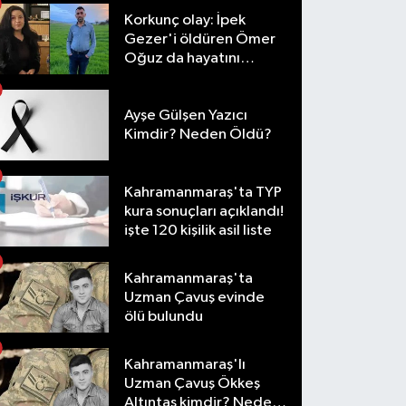
Korkunç olay: İpek
Gezer'i öldüren Ömer
Oğuz da hayatını
kaybetti
Ayşe Gülşen Yazıcı
Kimdir? Neden Öldü?
Kahramanmaraş'ta TYP
kura sonuçları açıklandı!
işte 120 kişilik asil liste
Kahramanmaraş'ta
Uzman Çavuş evinde
ölü bulundu
Kahramanmaraş'lı
Uzman Çavuş Ökkeş
Altıntaş kimdir? Neden