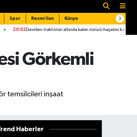
Spor
Resmi İlan
Künye
İletişim
ktörün altında kalan sürücü hayatını kaybetti
20:04
Takla atan 
si Görkemli
 temsilcileri inşaat
Trend Haberler