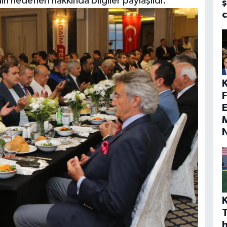
 hedefleri hakkında bilgiler paylaşıldı.
ş
E
M
h