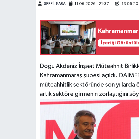
SERPİL KARA
11.06.2026 - 21:37
13.06.202
Haberde İnsan
Kültür Sanat
Kahramanmaraş'
Magazin
İçeriği Görüntül
Manşet Altı
Doğu Akdeniz İnşaat Müteahhit Birli
Manşetler
Kahramanmaraş şubesi açıldı. DAİMFE
müteahhitlik sektöründe son yıllarda 
Resmi İlan
artık sektöre girmenin zorlaştığını söy
Sağlık
Spor
SürManşet