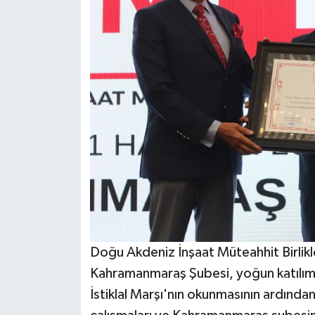
Teknoloji
Yaşam
KAHRAMANMARAŞ
Doğu Akdeniz İnşaat Müteahhit Birli
Kahramanmaraş Şubesi, yoğun katılıml
İstiklal Marşı'nın okunmasının ardın