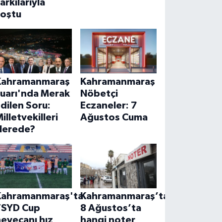
arkılarıyla
coştu
Kahramanmaraş
Kahramanmaraş
Fuarı'nda Merak
Nöbetçi
dilen Soru:
Eczaneler: 7
illetvekilleri
Ağustos Cuma
Nerede?
Kahramanmaraş'ta
Kahramanmaraş’ta
TSYD Cup
8 Ağustos’ta
eyecanı hız
hangi noter