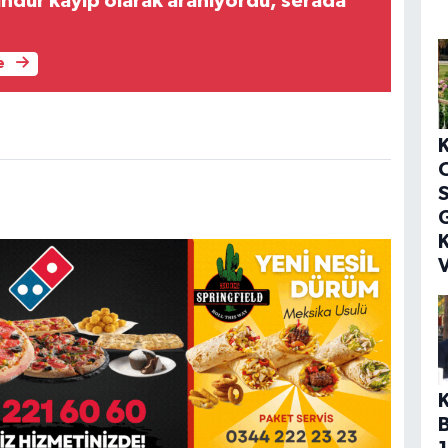
ndür kayıp olarak aranıyordu, serada
e
S
G
K
V