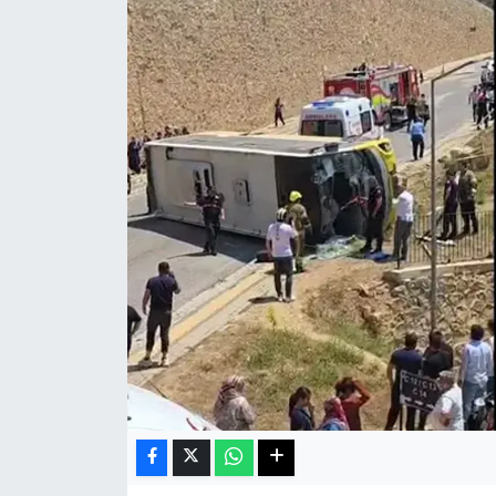
Haberde İnsan
Kültür Sanat
Magazin
Manşet Altı
Manşetler
Resmi İlan
Sağlık
Spor
SürManşet