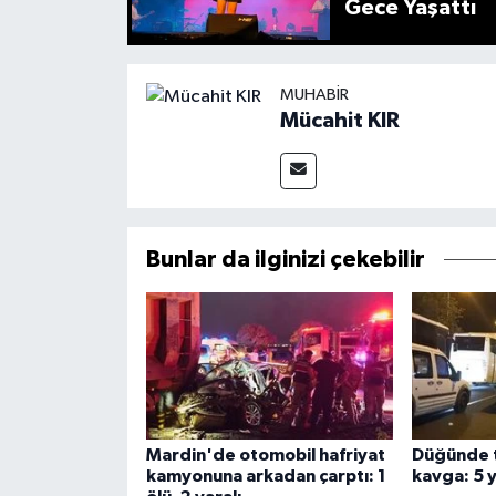
Gece Yaşattı
MUHABIR
Mücahit KIR
Bunlar da ilginizi çekebilir
Mardin'de otomobil hafriyat
Düğünde 
kamyonuna arkadan çarptı: 1
kavga: 5 y