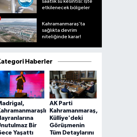
saatlik su kesintisi: İşte
etkilenecek bölgeler
Kahramanmaraş’ta
sağlıkta devrim
niteliğinde karar!
Kategori Haberler
Madrigal,
AK Parti
Kahramanmaraşlı
Kahramanmaraş,
ayranlarına
Külliye'deki
Unutulmaz Bir
Görüşmenin
ece Yaşattı
Tüm Detaylarını