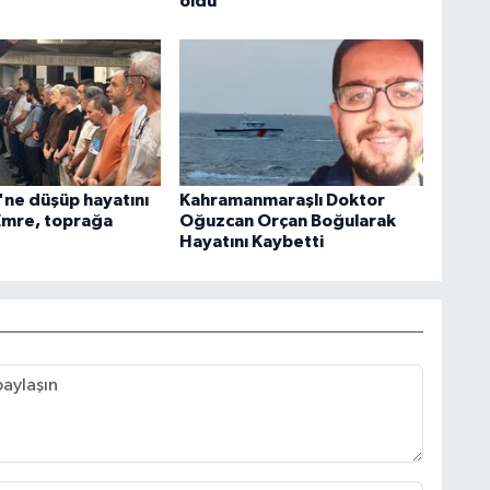
öldü
'ne düşüp hayatını
Kahramanmaraşlı Doktor
Emre, toprağa
Oğuzcan Orçan Boğularak
Hayatını Kaybetti