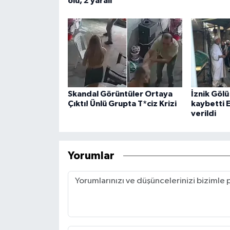
ölü, 2 yaralı
Skandal Görüntüler Ortaya
İznik Gölü
Çıktı! Ünlü Grupta T*ciz Krizi
kaybetti 
verildi
Yorumlar