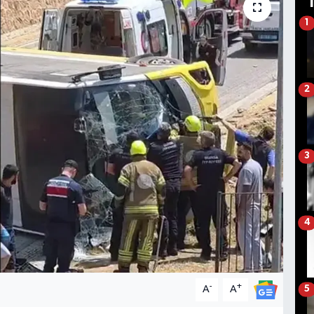
1
2
3
4
-
+
A
A
5