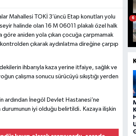
ralar Mahallesi TOKİ 3’üncü Etap konutları yolu
6
eyir halinde olan 16 M 06011 plakalı özel halk
ya göre aniden yola çıkan çocuğa çarpmamak
 kontrolden çıkarak aydınlatma direğine çarpıp
ekilerin ihbarıyla kaza yerine itfaiye, sağlık ve
 yoğun çalışma sonucu sürücüyü sıkıştığı yerden
inin ardından İnegöl Devlet Hastanesi’ne
n durumunun iyi olduğu belirtildi. Kazaya ilişkin
H
G