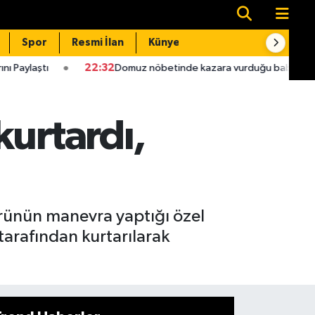
Spor
Resmi İlan
Künye
İletişim
22:32
Domuz nöbetinde kazara vurduğu babası hastanede öldü
kurtardı,
örünün manevra yaptığı özel
i tarafından kurtarılarak