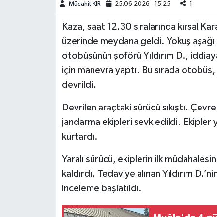
Mücahit KIR
25.06.2026 - 15:25
1
Teknoloji
Kaza, saat 12.30 sıralarında kırsal Ka
üzerinde meydana geldi. Yokuş aşağı s
Yaşam
otobüsünün şoförü Yıldırım D., iddia
için manevra yaptı. Bu sırada otobüs,
KAHRAMANMARAŞ
devrildi.
Devrilen araçtaki sürücü sıkıştı. Çevred
jandarma ekipleri sevk edildi. Ekipler
kurtardı.
Yaralı sürücü, ekiplerin ilk müdahales
kaldırdı. Tedaviye alınan Yıldırım D.’ni
inceleme başlatıldı.