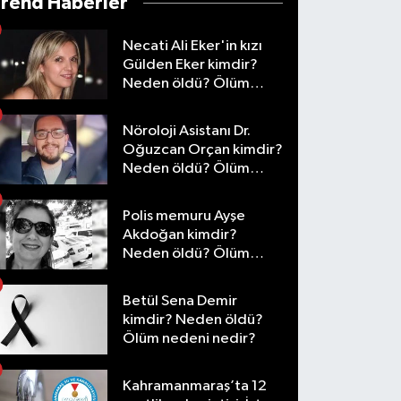
Trend Haberler
Necati Ali Eker'in kızı
Gülden Eker kimdir?
Neden öldü? Ölüm
nedeni nedir?
Nöroloji Asistanı Dr.
Oğuzcan Orçan kimdir?
Neden öldü? Ölüm
nedeni nedir?
Polis memuru Ayşe
Akdoğan kimdir?
Neden öldü? Ölüm
nedeni nedir?
Betül Sena Demir
kimdir? Neden öldü?
Ölüm nedeni nedir?
Kahramanmaraş’ta 12