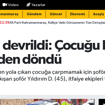
Video
Yazarlar
amanmaraş
Gündem
Güncel
Ekonomi
Asayiş
ahramanmaraş, Külliye'deki Görüşmenin Tüm Detaylarını Paylaştı
devrildi: Çocuğu 
mden döndü
den yola çıkan çocuğa çarpmamak için şof
ışan şoför Yıldırım D. (45), itfaiye ekipler