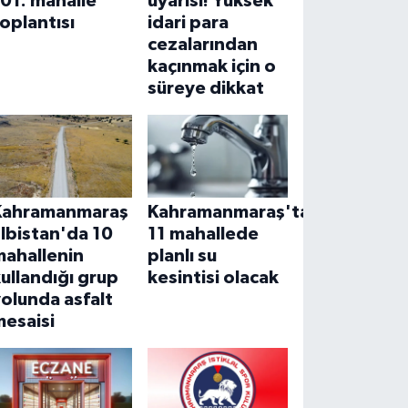
01. mahalle
uyarısı! Yüksek
oplantısı
idari para
cezalarından
kaçınmak için o
süreye dikkat
Kahramanmaraş
Kahramanmaraş'ta
lbistan'da 10
11 mahallede
mahallenin
planlı su
ullandığı grup
kesintisi olacak
olunda asfalt
mesaisi