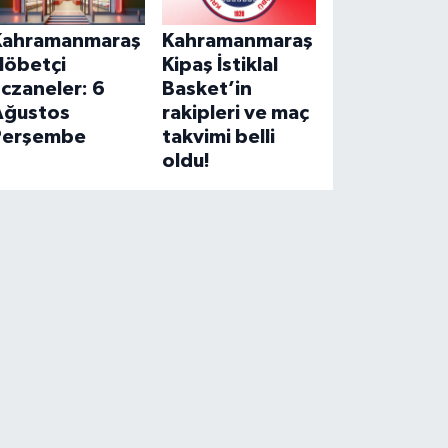
Kahramanmaraş
Kahramanmaraş
Nöbetçi
Kipaş İstiklal
czaneler: 6
Basket’in
Ağustos
rakipleri ve maç
Perşembe
takvimi belli
oldu!