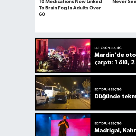
EDITÖRÜN SEÇTIĞI
Mardin'de oto
çarptı: 1 ölü, 2
EDITÖRÜN SEÇTIĞI
Düğünde tekmel
EDITÖRÜN SEÇTIĞI
Madrigal, Kah