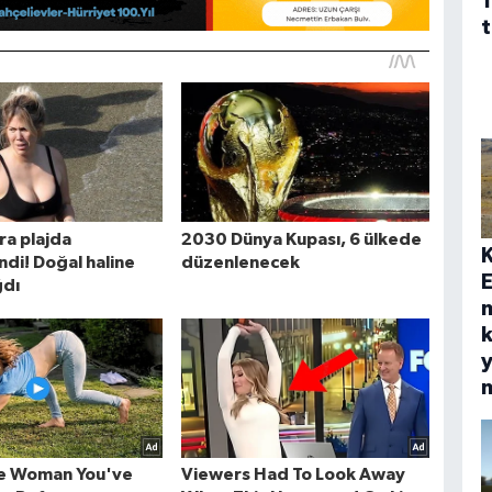
1
t
E
k
y