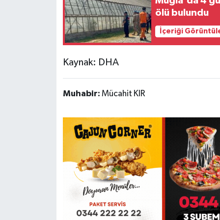
Muğla'da 4 gü
ölü bulundu
İçeriği Görüntül
Kaynak: DHA
Muhabir:
Mücahit KIR