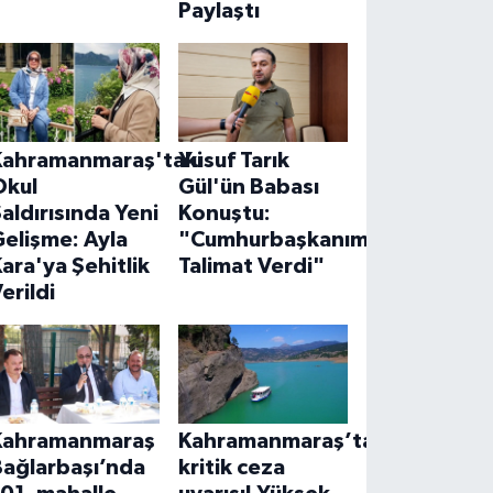
Paylaştı
Kahramanmaraş'taki
Yusuf Tarık
Okul
Gül'ün Babası
aldırısında Yeni
Konuştu:
elişme: Ayla
"Cumhurbaşkanımız
ara'ya Şehitlik
Talimat Verdi"
erildi
Kahramanmaraş
Kahramanmaraş’ta
Bağlarbaşı’nda
kritik ceza