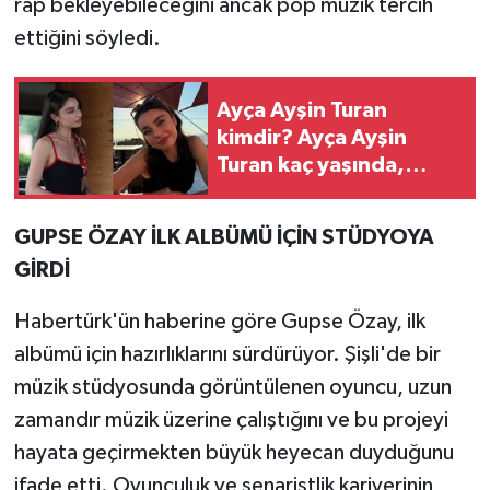
rap bekleyebileceğini ancak pop müzik tercih
ettiğini söyledi.
Ayça Ayşin Turan
kimdir? Ayça Ayşin
Turan kaç yaşında,
nereli?
GUPSE ÖZAY İLK ALBÜMÜ İÇİN STÜDYOYA
GİRDİ
Habertürk'ün haberine göre Gupse Özay, ilk
albümü için hazırlıklarını sürdürüyor. Şişli'de bir
müzik stüdyosunda görüntülenen oyuncu, uzun
zamandır müzik üzerine çalıştığını ve bu projeyi
hayata geçirmekten büyük heyecan duyduğunu
ifade etti. Oyunculuk ve senaristlik kariyerinin