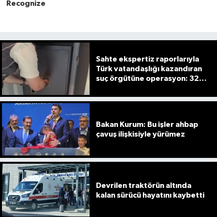
Sahte ekspertiz raporlarıyla
Türk vatandaşlığı kazandıran
suç örgütüne operasyon: 32
tutuklama
Bakan Kurum: Bu işler ahbap
çavuş ilişkisiyle yürümez
Devrilen traktörün altında
kalan sürücü hayatını kaybetti