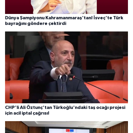
Dünya Şampiyonu Kahramanmaraş'tan! İsveç'te Türk
bayrağını göndere çektirdi
CHP'li Ali Öztunç'tan Türkoğlu'ndaki taş ocağı projesi
için acil iptal çağrısı!