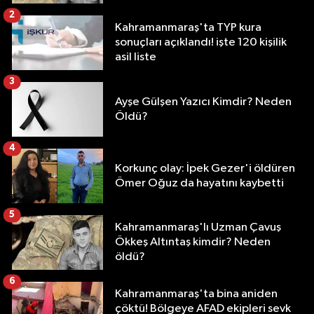
2
Kahramanmaraş'ta TYP kura
sonuçları açıklandı! işte 120 kişilik
asil liste
3
Ayşe Gülşen Yazıcı Kimdir? Neden
Öldü?
4
Korkunç olay: İpek Gezer'i öldüren
Ömer Oğuz da hayatını kaybetti
5
Kahramanmaraş'lı Uzman Çavuş
Ökkeş Altıntaş kimdir? Neden
öldü?
6
Kahramanmaraş'ta bina aniden
çöktü! Bölgeye AFAD ekipleri sevk