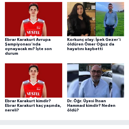
Ebrar Karakurt Avrupa
Korkunç olay: İpek Gezer'i
Şampiyonası'nda
öldüren Ömer Oğuz da
oynayacak mı? İşte son
hayatını kaybetti
durum
Ebrar Karakurt kimdir?
Dr. Öğr. Üyesi İhsan
Ebrar Karakurt kaç yaşında,
Hammad kimdir? Neden
nereli?
öldü?