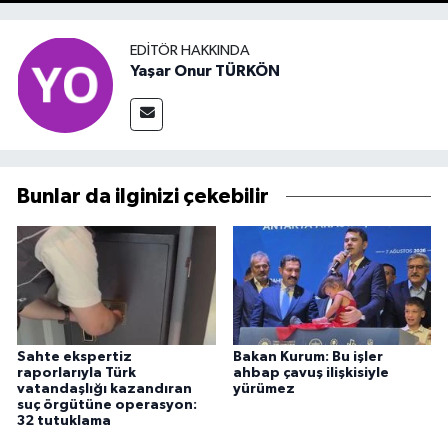
EDITÖR HAKKINDA
Yaşar Onur TÜRKÖN
Bunlar da ilginizi çekebilir
Sahte ekspertiz
Bakan Kurum: Bu işler
raporlarıyla Türk
ahbap çavuş ilişkisiyle
vatandaşlığı kazandıran
yürümez
suç örgütüne operasyon:
32 tutuklama