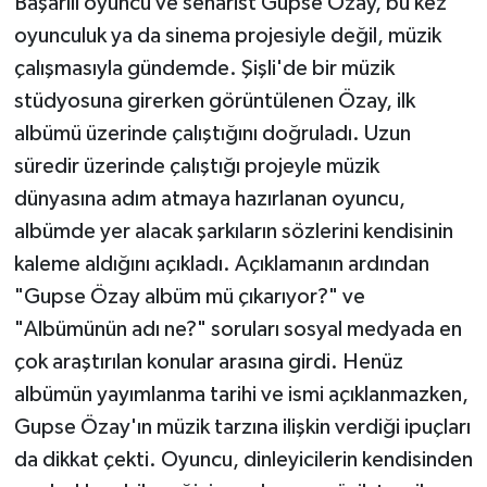
Başarılı oyuncu ve senarist Gupse Özay, bu kez
oyunculuk ya da sinema projesiyle değil, müzik
Teknoloji
çalışmasıyla gündemde. Şişli'de bir müzik
stüdyosuna girerken görüntülenen Özay, ilk
Yaşam
albümü üzerinde çalıştığını doğruladı. Uzun
KAHRAMANMARAŞ
süredir üzerinde çalıştığı projeyle müzik
dünyasına adım atmaya hazırlanan oyuncu,
albümde yer alacak şarkıların sözlerini kendisinin
kaleme aldığını açıkladı. Açıklamanın ardından
"Gupse Özay albüm mü çıkarıyor?" ve
"Albümünün adı ne?" soruları sosyal medyada en
çok araştırılan konular arasına girdi. Henüz
albümün yayımlanma tarihi ve ismi açıklanmazken,
Gupse Özay'ın müzik tarzına ilişkin verdiği ipuçları
da dikkat çekti. Oyuncu, dinleyicilerin kendisinden