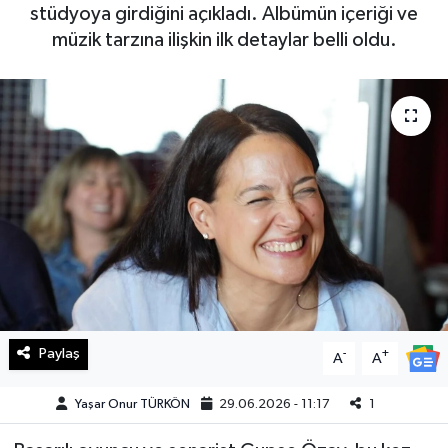
stüdyoya girdiğini açıkladı. Albümün içeriği ve
Haberde İnsan
müzik tarzına ilişkin ilk detaylar belli oldu.
Kültür Sanat
Magazin
Manşet Altı
Manşetler
Resmi İlan
Sağlık
Paylaş
-
+
A
A
Spor
Yaşar Onur TÜRKÖN
29.06.2026 - 11:17
1
SürManşet