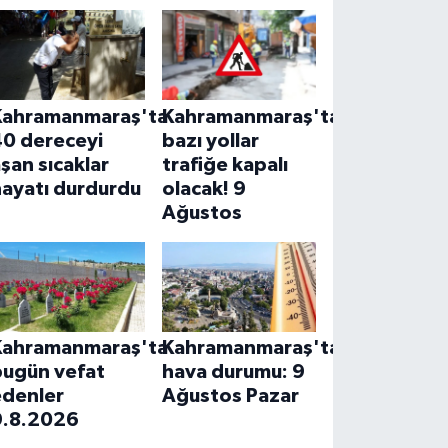
Kahramanmaraş'ta
Kahramanmaraş'ta
40 dereceyi
bazı yollar
şan sıcaklar
trafiğe kapalı
hayatı durdurdu
olacak! 9
Ağustos
Kahramanmaraş'ta
Kahramanmaraş'ta
bugün vefat
hava durumu: 9
edenler
Ağustos Pazar
9.8.2026