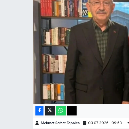
Haberde İnsan
Kültür Sanat
Magazin
Manşet Altı
Manşetler
Resmi İlan
Sağlık
Spor
Mehmet Serhat Topalca
03.07.2026 - 09:53
SürManşet