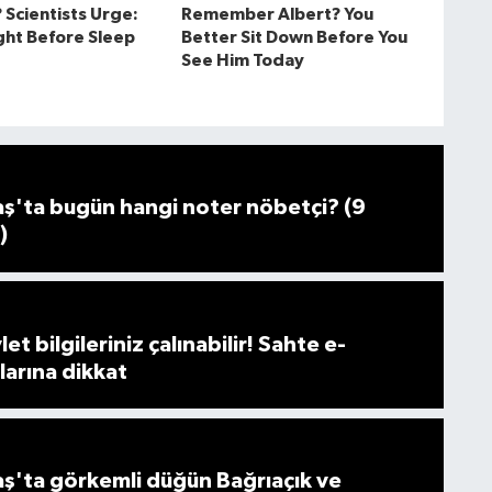
'ta bugün hangi noter nöbetçi? (9
)
et bilgileriniz çalınabilir! Sahte e-
larına dikkat
'ta görkemli düğün Bağrıaçık ve