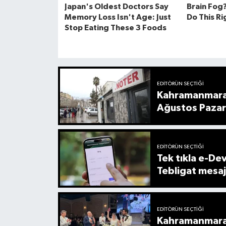
EDITÖRÜN SEÇTIĞI
Kahramanmaraş
Ağustos Pazar
EDITÖRÜN SEÇTIĞI
Tek tıkla e-Devl
Tebligat mesaj
EDITÖRÜN SEÇTIĞI
Kahramanmaraş