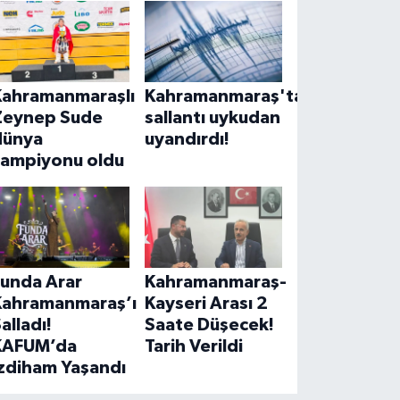
Kahramanmaraşlı
Kahramanmaraş'ta
Zeynep Sude
sallantı uykudan
dünya
uyandırdı!
şampiyonu oldu
Funda Arar
Kahramanmaraş-
Kahramanmaraş’ı
Kayseri Arası 2
alladı!
Saate Düşecek!
KAFUM’da
Tarih Verildi
İzdiham Yaşandı