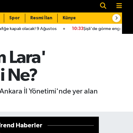
Spor
Resmi İlan
Künye
İletişim
k! 9 Ağustos
10:33
Şişli'de görme engelli genç metro raylarına
 Lara'
i Ne?
nkara İl Yönetimi'nde yer alan
Trend Haberler