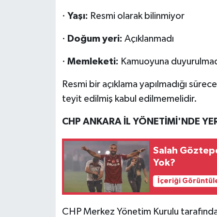
·
Yaşı:
Resmi olarak bilinmiyor
·
Doğum yeri:
Açıklanmadı
·
Memleketi:
Kamuoyuna duyurulmad
Resmi bir açıklama yapılmadığı sürec
teyit edilmiş kabul edilmemelidir.
CHP ANKARA İL YÖNETİMİ'NDE YER
Salah Göztep
Yok?
İçeriği Görüntül
CHP Merkez Yönetim Kurulu tarafından 