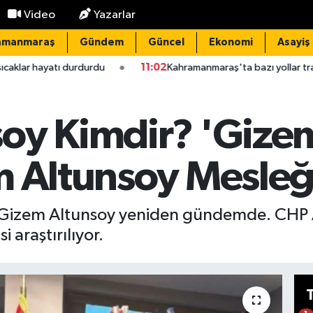
Video
Yazarlar
amanmaraş
Gündem
Güncel
Ekonomi
Asayiş
rdurdu
11:02
Kahramanmaraş'ta bazı yollar trafiğe kapalı olaca
oy Kimdir? 'Gizem
m Altunsoy Mesleğ
n Gizem Altunsoy yeniden gündemde. CHP A
 araştırılıyor.