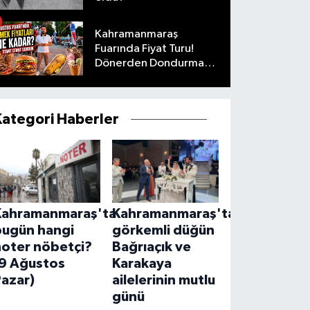
Kahramanmaraş
Fuarında Fiyat Turu!
Dönerden Dondurmaya
Her Şeyi Sorduk
Kategori Haberler
Kahramanmaraş'ta
Kahramanmaraş'ta
bugün hangi
görkemli düğün
noter nöbetçi?
Bağrıaçık ve
(9 Ağustos
Karakaya
Pazar)
ailelerinin mutlu
günü