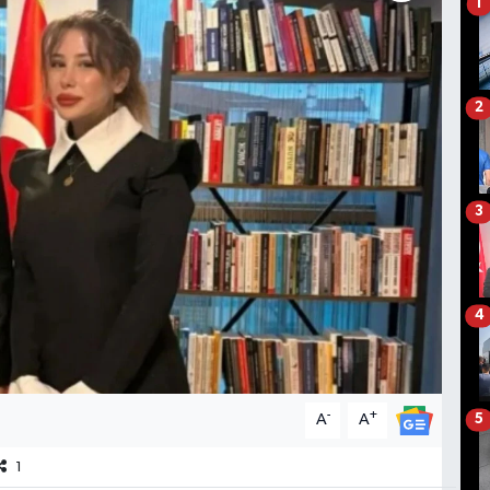
1
2
3
4
-
+
A
A
5
1