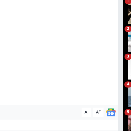
1
2
3
4
-
+
A
A
5