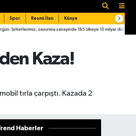
Spor
Resmi İlan
Künye
İletişim
z, savunma sanayinde 185 ülkeye 10 milyar dolar ihracatla 2025'i tama
eden Kaza!
obil tırla çarpıştı. Kazada 2
Trend Haberler