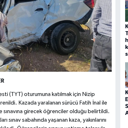
h
s
ER
Testi (TYT) oturumuna katılmak için Nizip
renildi. Kazada yaralanan sürücü Fatih İnal ile
S
 sınavına girecek öğrenciler olduğu belirtildi.
A
arı sınav sabahında yaşanan kaza, yakınlarını