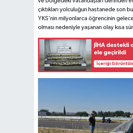
ve bölgedeki vatandaşları derinden etk
çıktıkları yolculuğun hastanede son bu
YKS'nin milyonlarca öğrencinin geleceğ
olması nedeniyle yaşanan olay kısa sü
JİHA destekli
ele geçirildi
İçeriği Görüntül