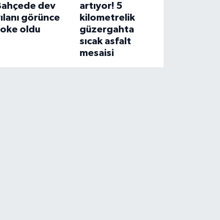
Bahçede dev
artıyor! 5
ılanı görünce
kilometrelik
şoke oldu
güzergahta
sıcak asfalt
mesaisi