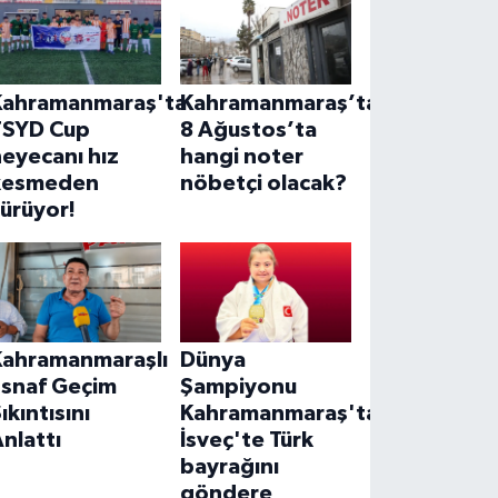
Kahramanmaraş'ta
Kahramanmaraş’ta
TSYD Cup
8 Ağustos’ta
eyecanı hız
hangi noter
kesmeden
nöbetçi olacak?
ürüyor!
Kahramanmaraşlı
Dünya
Esnaf Geçim
Şampiyonu
ıkıntısını
Kahramanmaraş'tan!
nlattı
İsveç'te Türk
bayrağını
göndere