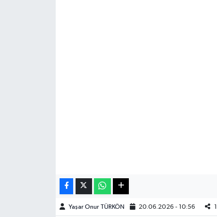
Haberde İnsan
Kültür Sanat
Magazin
Manşet Altı
Manşetler
Resmi İlan
Sağlık
Spor
Yaşar Onur TÜRKÖN
20.06.2026 - 10:56
1
SürManşet