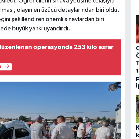
iledi. Öğrencilerin sınava yetişme telaşıyla
lması, olayın en üzücü detaylarından biri oldu.
ini şekillendiren önemli sınavlardan biri
rede büyük yankı uyandırdı.
 düzenlenen operasyonda 253 kilo esrar
C
e
t
p
i
k