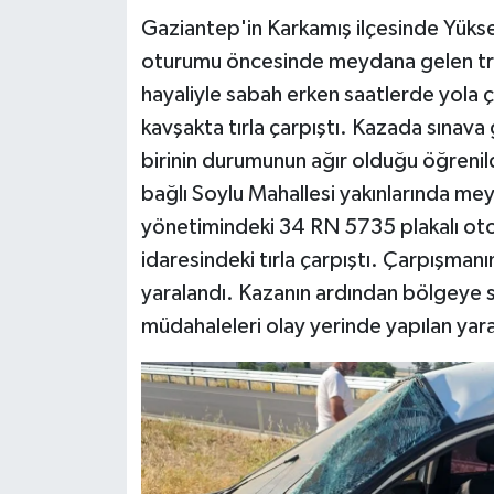
Gaziantep'in Karkamış ilçesinde Yükse
Teknoloji
oturumu öncesinde meydana gelen trafi
hayaliyle sabah erken saatlerde yola 
Yaşam
kavşakta tırla çarpıştı. Kazada sınava
birinin durumunun ağır olduğu öğrenil
KAHRAMANMARAŞ
bağlı Soylu Mahallesi yakınlarında meyd
yönetimindeki 34 RN 5735 plakalı oto
idaresindeki tırla çarpıştı. Çarpışman
yaralandı. Kazanın ardından bölgeye sa
müdahaleleri olay yerinde yapılan yaral