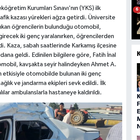
köğretim Kurumları Sınavı'nın (YKS) ilk
6
k kazası yürekleri ağza getirdi. Üniversite
çıkan öğrencilerin bulunduğu otomobil,
 girecek iki genç yaralanırken, öğrencilerden
di. Kaza, sabah saatlerinde Karkamış ilçesine
ana geldi. Edinilen bilgilere göre, Fatih İnal
mobil, kavşakta seyir halindeyken Ahmet A.
ın etkisiyle otomobilde bulunan iki genç
ğlık ve jandarma ekipleri sevk edildi. İlk
ılar ambulanslarla hastaneye kaldırıldı.
E
M