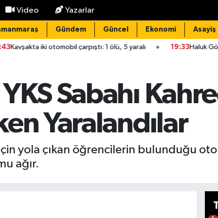
Video
Yazarlar
amanmaraş
Gündem
Güncel
Ekonomi
Asayiş
omobil çarpıştı: 1 ölü, 5 yaralı
19:33
Haluk Görgün: Şirketlerimi
 YKS Sabahı Kahr
ken Yaralandılar
in yola çıkan öğrencilerin bulunduğu otom
mu ağır.