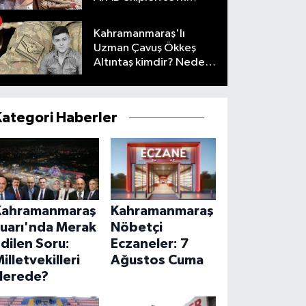
edildi
Kahramanmaraş'lı
Uzman Çavuş Ökkeş
Altıntaş kimdir? Neden
öldü?
Kategori Haberler
Kahramanmaraş
Kahramanmaraş
Fuarı'nda Merak
Nöbetçi
dilen Soru:
Eczaneler: 7
illetvekilleri
Ağustos Cuma
Nerede?