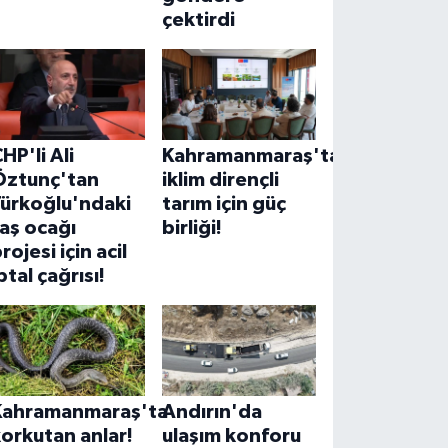
çektirdi
HP'li Ali
Kahramanmaraş'ta
Öztunç'tan
iklim dirençli
Türkoğlu'ndaki
tarım için güç
aş ocağı
birliği!
rojesi için acil
ptal çağrısı!
Kahramanmaraş'ta
Andırın'da
orkutan anlar!
ulaşım konforu