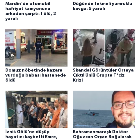
Mardin'de otomobil
Düğünde tekmeli yumruklu
hafriyat kamyonuna
kavga: 5 yaralı
arkadan çarptı: 1 ölü, 2
yaralı
Domuz nöbetinde kazara
Skandal Görüntüler Ortaya
vurduğu babası hastanede
Çıktı! Ünlü Grupta T*ciz
öldü
Krizi
İznik Gölü'ne düşüp
Kahramanmaraşlı Doktor
hayatını kaybetti Emre,
Oğuzcan Orçan Boğularak