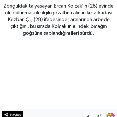
Zonguldak'ta yaşayan Ercan Kolçak'ın (28) evinde
Haberde İnsan
ölü bulunması ile ilgili gözaltına alınan kız arkadaşı
Kezban Ç., (28) ifadesinde; aralarında arbede
Kültür Sanat
çıktığını, bu sırada Kolçak'ın elindeki bıçağın
göğsüne saplandığını ileri sürdü.
Magazin
Manşet Altı
Manşetler
Resmi İlan
Sağlık
Spor
Paylaş
-
+
SürManşet
A
A