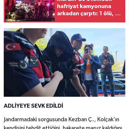
hafriyat kamyonuna
arkadan çarptı: 1 ölü, 2
yaralı
ADLİYEYE SEVK EDİLDİ
Jandarmadaki sorgusunda Kezban Ç., Kolçak’ın
kendisini tehdit ettiğini, hakarete maruz kaldığını