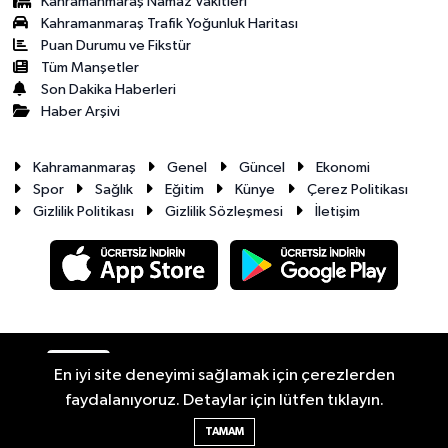
Kahramanmaraş Namaz Vakitleri
Kahramanmaraş Trafik Yoğunluk Haritası
Puan Durumu ve Fikstür
Tüm Manşetler
Son Dakika Haberleri
Haber Arşivi
Kahramanmaraş
Genel
Güncel
Ekonomi
Spor
Sağlık
Eğitim
Künye
Çerez Politikası
Gizlilik Politikası
Gizlilik Sözleşmesi
İletişim
RSS
Copyright © 2026. Her hakkı saklıdır.
En iyi site deneyimi sağlamak için çerezlerden
faydalanıyoruz. Detaylar için lütfen tıklayın.
Haber Yazılımı:
TE Bilişim
TAMAM