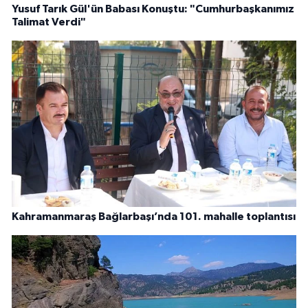
Yusuf Tarık Gül'ün Babası Konuştu: "Cumhurbaşkanımız
Talimat Verdi"
Kahramanmaraş Bağlarbaşı’nda 101. mahalle toplantısı