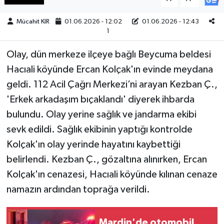
Mücahit KIR
01.06.2026 - 12:02
01.06.2026 - 12:43
Teknoloji
1
Yaşam
Olay, dün merkeze ilçeye bağlı Beycuma beldesi
Hacıali köyünde Ercan Kolçak'ın evinde meydana
KAHRAMANMARAŞ
geldi. 112 Acil Çağrı Merkezi’ni arayan Kezban Ç.,
'Erkek arkadaşım bıçaklandı' diyerek ihbarda
bulundu. Olay yerine sağlık ve jandarma ekibi
sevk edildi. Sağlık ekibinin yaptığı kontrolde
Kolçak'ın olay yerinde hayatını kaybettiği
belirlendi. Kezban Ç., gözaltına alınırken, Ercan
Kolçak'ın cenazesi, Hacıali köyünde kılınan cenaze
namazın ardından toprağa verildi.
Mardin'de otomobil