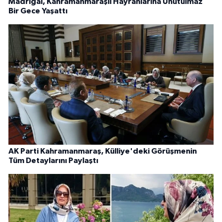
Madrigal, Kahramanmaraşlı Hayranlarına Unutulmaz
Bir Gece Yaşattı
AK Parti Kahramanmaraş, Külliye'deki Görüşmenin
Tüm Detaylarını Paylaştı