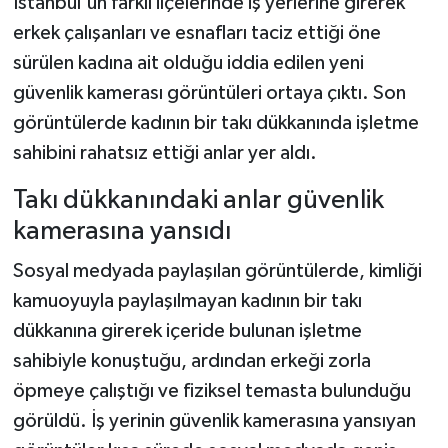
İstanbul'un farklı ilçelerinde iş yerlerine girerek
erkek çalışanları ve esnafları taciz ettiği öne
Teknoloji
sürülen kadına ait olduğu iddia edilen yeni
güvenlik kamerası görüntüleri ortaya çıktı. Son
Yaşam
görüntülerde kadının bir takı dükkanında işletme
KAHRAMANMARAŞ
sahibini rahatsız ettiği anlar yer aldı.
Takı dükkanındaki anlar güvenlik
kamerasına yansıdı
Sosyal medyada paylaşılan görüntülerde, kimliği
kamuoyuyla paylaşılmayan kadının bir takı
dükkanına girerek içeride bulunan işletme
sahibiyle konuştuğu, ardından erkeği zorla
öpmeye çalıştığı ve fiziksel temasta bulunduğu
görüldü. İş yerinin güvenlik kamerasına yansıyan