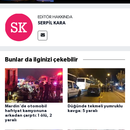
EDITÖR HAKKINDA
SERPİL KARA
Bunlar da ilginizi çekebilir
Mardin'de otomobil
Düğünde tekmeli yumruklu
hafriyat kamyonuna
kavga: 5 yaralı
arkadan çarptı: 1 ölü, 2
yaralı