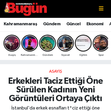
Kahramanmaraş
Kahramanmaraş Nöbetçi Eczaneler
Kahramanmaraş
Gündem
Güncel
Ekonomi
Kahramanmaraş Sokak Röportajları
Kahramanmaraş Hava Durumu
Bilim ve Teknoloji
Kahramanmaraş Namaz Vakitleri
Asayiş
Kahramanmaraş
Gündem
Siyaset
Eğitim
Spor
Çevre
Kahramanmaraş Trafik Yoğunluk Haritası
Eğitim
Süper Lig Puan Durumu ve Fikstür
ASAYIŞ
Erkekleri Taciz Ettiği Öne
Ekonomi
Tüm Manşetler
Sürülen Kadının Yeni
Genel
Son Dakika Haberleri
Görüntüleri Ortaya Çıktı
Güncel
Haber Arşivi
İstanbul'da erkek esnafları t*ciz ettiği öne