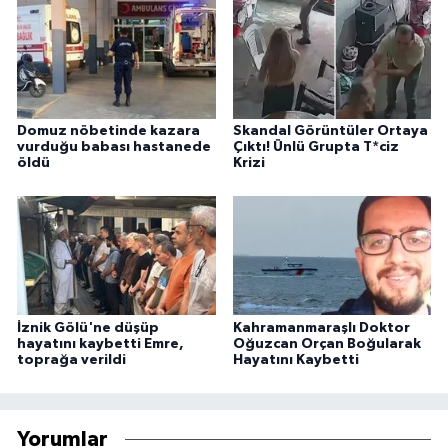
Domuz nöbetinde kazara
Skandal Görüntüler Ortaya
vurduğu babası hastanede
Çıktı! Ünlü Grupta T*ciz
öldü
Krizi
İznik Gölü'ne düşüp
Kahramanmaraşlı Doktor
hayatını kaybetti Emre,
Oğuzcan Orçan Boğularak
toprağa verildi
Hayatını Kaybetti
Yorumlar