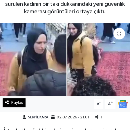
sürülen kadının bir takı dükkanındaki yeni güvenlik
Haberde İnsan
kamerası görüntüleri ortaya çıktı.
Kültür Sanat
Magazin
Manşet Altı
Manşetler
Resmi İlan
Sağlık
Paylaş
-
+
A
A
Spor
SERPİL KARA
02.07.2026 - 21:01
1
SürManşet