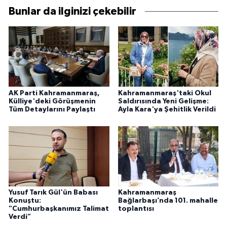
Bunlar da ilginizi çekebilir
AK Parti Kahramanmaraş,
Kahramanmaraş'taki Okul
Külliye'deki Görüşmenin
Saldırısında Yeni Gelişme:
Tüm Detaylarını Paylaştı
Ayla Kara'ya Şehitlik Verildi
Yusuf Tarık Gül'ün Babası
Kahramanmaraş
Konuştu:
Bağlarbaşı’nda 101. mahalle
"Cumhurbaşkanımız Talimat
toplantısı
Verdi"