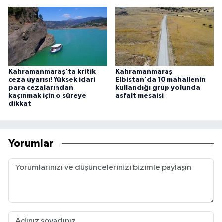
Kahramanmaraş’ta kritik
Kahramanmaraş
ceza uyarısı! Yüksek idari
Elbistan'da 10 mahallenin
para cezalarından
kullandığı grup yolunda
kaçınmak için o süreye
asfalt mesaisi
dikkat
Yorumlar