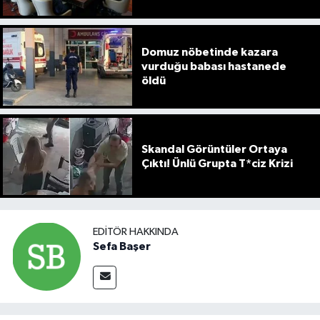
Domuz nöbetinde kazara
vurduğu babası hastanede
öldü
Skandal Görüntüler Ortaya
Çıktı! Ünlü Grupta T*ciz Krizi
EDITÖR HAKKINDA
Sefa Başer