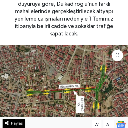
duyuruya göre, Dulkadiroğlu’nun farklı
Haberde İnsan
mahallelerinde gerçekleştirilecek altyapı
yenileme çalışmaları nedeniyle 1 Temmuz
Kültür Sanat
itibarıyla belirli cadde ve sokaklar trafiğe
kapatılacak.
Magazin
Manşet Altı
Manşetler
Resmi İlan
Sağlık
Spor
Paylaş
-
+
A
A
SürManşet