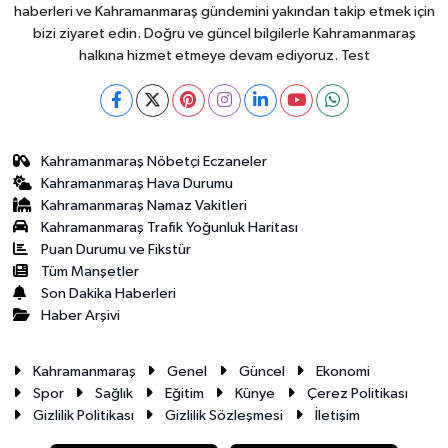
haberleri ve Kahramanmaraş gündemini yakından takip etmek için
bizi ziyaret edin. Doğru ve güncel bilgilerle Kahramanmaraş
halkına hizmet etmeye devam ediyoruz. Test
Kahramanmaraş Nöbetçi Eczaneler
Kahramanmaraş Hava Durumu
Kahramanmaraş Namaz Vakitleri
Kahramanmaraş Trafik Yoğunluk Haritası
Puan Durumu ve Fikstür
Tüm Manşetler
Son Dakika Haberleri
Haber Arşivi
Kahramanmaraş
Genel
Güncel
Ekonomi
Spor
Sağlık
Eğitim
Künye
Çerez Politikası
Gizlilik Politikası
Gizlilik Sözleşmesi
İletişim