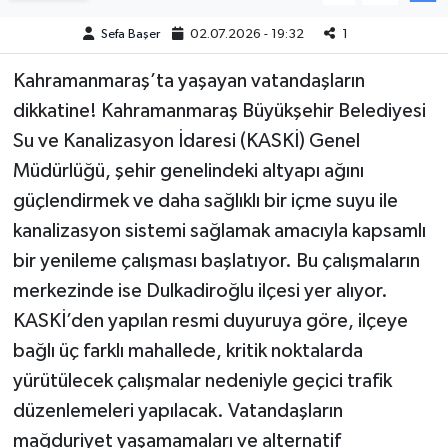
Sefa Başer
02.07.2026 - 19:32
1
Teknoloji
Kahramanmaraş’ta yaşayan vatandaşların
Yaşam
dikkatine! Kahramanmaraş Büyükşehir Belediyesi
Su ve Kanalizasyon İdaresi (KASKİ) Genel
KAHRAMANMARAŞ
Müdürlüğü, şehir genelindeki altyapı ağını
güçlendirmek ve daha sağlıklı bir içme suyu ile
kanalizasyon sistemi sağlamak amacıyla kapsamlı
bir yenileme çalışması başlatıyor. Bu çalışmaların
merkezinde ise Dulkadiroğlu ilçesi yer alıyor.
KASKİ’den yapılan resmi duyuruya göre, ilçeye
bağlı üç farklı mahallede, kritik noktalarda
yürütülecek çalışmalar nedeniyle geçici trafik
düzenlemeleri yapılacak. Vatandaşların
mağduriyet yaşamamaları ve alternatif