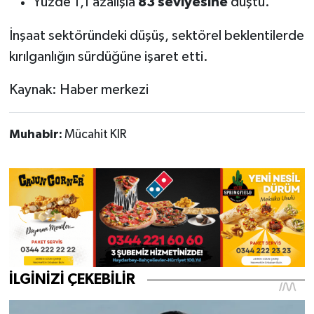
Yüzde 1,1 azalışla
83 seviyesine
düştü.
İnşaat sektöründeki düşüş, sektörel beklentilerde
kırılganlığın sürdüğüne işaret etti.
Kaynak: Haber merkezi
Muhabir:
Mücahit KIR