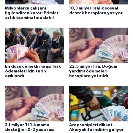
Milyonlarca çalışanı
10,3 milyar liralık sosyal
ilgilendiren karar: Primler
destek hesaplara yatıyor
artık tazminatına dahil
En düşük emekli maaşı fark
22,5 milyar lira: Doğum
ödemeleri için tarih
yardımı ödemeleri
açıklandı
hesaplara yatırıldı
3,1 milyar TL'lik mama
Araç sahipleri dikkat:
desteğini: 0-2 yaş arası
Akaryakıta indirim geliyor