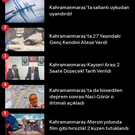
Kahramanmaraş'ta sallantı uykudan
uyandırdı!
2
Kahramanmaraş’ta 27 Yaşındaki
Genç Kendini Ateşe Verdi
3
Kahramanmaraş-Kayseri Arası 2
Saate Düşecek! Tarih Verildi
4
Kahramanmaraş’ta da hissedilen
deprem sonrası Naci Görür o
ihtimali açıkladı
5
Kahramanmaraş-Mersin yolunda
film gibi hırsızlık! 2 kuzen tutuklandı