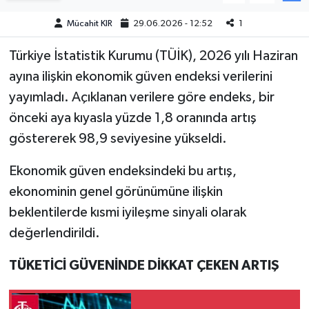
Mücahit KIR
29.06.2026 - 12:52
1
Teknoloji
Türkiye İstatistik Kurumu (TÜİK), 2026 yılı Haziran
Yaşam
ayına ilişkin ekonomik güven endeksi verilerini
yayımladı. Açıklanan verilere göre endeks, bir
KAHRAMANMARAŞ
önceki aya kıyasla yüzde 1,8 oranında artış
göstererek 98,9 seviyesine yükseldi.
Ekonomik güven endeksindeki bu artış,
ekonominin genel görünümüne ilişkin
beklentilerde kısmi iyileşme sinyali olarak
değerlendirildi.
TÜKETİCİ GÜVENİNDE DİKKAT ÇEKEN ARTIŞ