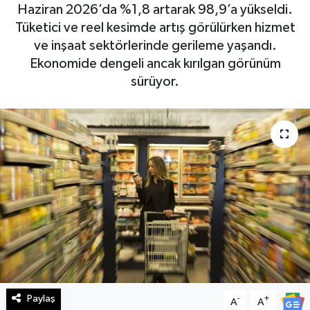
Haziran 2026’da %1,8 artarak 98,9’a yükseldi.
Haberde İnsan
Tüketici ve reel kesimde artış görülürken hizmet
ve inşaat sektörlerinde gerileme yaşandı.
Kültür Sanat
Ekonomide dengeli ancak kırılgan görünüm
sürüyor.
Magazin
Manşet Altı
Manşetler
Resmi İlan
Sağlık
Spor
Paylaş
-
+
A
A
SürManşet