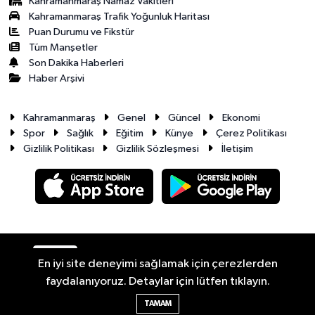
Kahramanmaraş Namaz Vakitleri
Kahramanmaraş Trafik Yoğunluk Haritası
Puan Durumu ve Fikstür
Tüm Manşetler
Son Dakika Haberleri
Haber Arşivi
Kahramanmaraş
Genel
Güncel
Ekonomi
Spor
Sağlık
Eğitim
Künye
Çerez Politikası
Gizlilik Politikası
Gizlilik Sözleşmesi
İletişim
RSS
Copyright © 2026. Her hakkı saklıdır.
En iyi site deneyimi sağlamak için çerezlerden
faydalanıyoruz. Detaylar için lütfen tıklayın.
Haber Yazılımı:
TE Bilişim
TAMAM