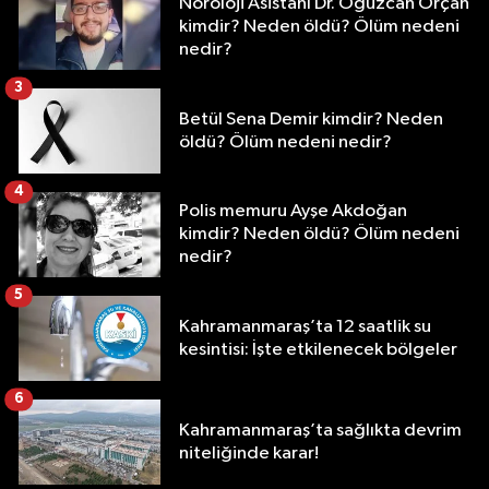
Nöroloji Asistanı Dr. Oğuzcan Orçan
kimdir? Neden öldü? Ölüm nedeni
nedir?
3
Betül Sena Demir kimdir? Neden
öldü? Ölüm nedeni nedir?
4
Polis memuru Ayşe Akdoğan
kimdir? Neden öldü? Ölüm nedeni
nedir?
5
Kahramanmaraş’ta 12 saatlik su
kesintisi: İşte etkilenecek bölgeler
6
Kahramanmaraş’ta sağlıkta devrim
niteliğinde karar!