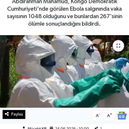
Abdirahman Mahamud, Kongo Demokratik
Cumhuriyeti'nde görülen Ebola salgınında vaka
Haberde İnsan
sayısının 1048 olduğunu ve bunlardan 267'sinin
ölümle sonuçlandığını bildirdi.
Kültür Sanat
Magazin
Manşet Altı
Manşetler
Resmi İlan
Sağlık
Spor
Paylaş
-
+
A
A
SürManşet
Mücahit KIR
24.06.2026 - 10:00
1