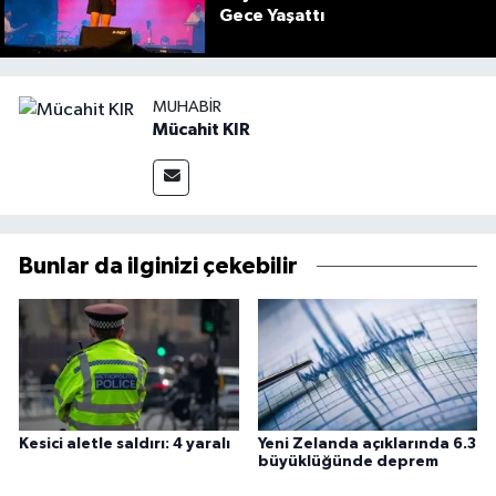
Gece Yaşattı
MUHABIR
Mücahit KIR
Bunlar da ilginizi çekebilir
Kesici aletle saldırı: 4 yaralı
Yeni Zelanda açıklarında 6.3
büyüklüğünde deprem