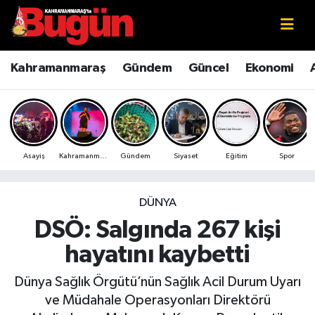
Kahramanmaraş
Kahramanmaraş Nöbetçi Eczaneler
Kahramanmaraş
Gündem
Güncel
Ekonomi
Kahramanmaraş Sokak Röportajları
Kahramanmaraş Hava Durumu
Bilim ve Teknoloji
Kahramanmaraş Namaz Vakitleri
Asayiş
Kahramanmaraş
Gündem
Siyaset
Eğitim
Spor
Çevre
Kahramanmaraş Trafik Yoğunluk Haritası
Eğitim
Süper Lig Puan Durumu ve Fikstür
DÜNYA
DSÖ: Salgında 267 kişi
Ekonomi
Tüm Manşetler
hayatını kaybetti
Genel
Son Dakika Haberleri
Dünya Sağlık Örgütü’nün Sağlık Acil Durum Uyarı
ve Müdahale Operasyonları Direktörü
Güncel
Haber Arşivi