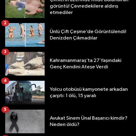
görüntü! Çevredekilere aldırış
etmediler
2
Ünlü Çift Çeşme’de Görüntülendi!
Denizden Çıkmadılar
3
Kahramanmaraş’ta 27 Yaşındaki
Genç Kendini Ateşe Verdi
4
Yolcu otobüsü kamyonete arkadan
çarptı: 1 ölü, 15 yaralı
5
Avukat Sinem Ünal Başarıcı kimdir?
Neden öldü?