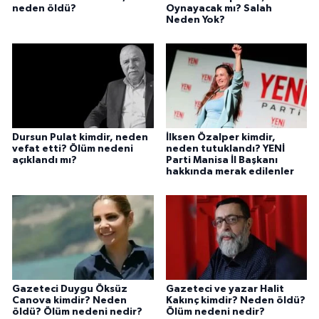
neden öldü?
Oynayacak mı? Salah
Neden Yok?
Dursun Pulat kimdir, neden
İlksen Özalper kimdir,
vefat etti? Ölüm nedeni
neden tutuklandı? YENİ
açıklandı mı?
Parti Manisa İl Başkanı
hakkında merak edilenler
Gazeteci Duygu Öksüz
Gazeteci ve yazar Halit
Canova kimdir? Neden
Kakınç kimdir? Neden öldü?
öldü? Ölüm nedeni nedir?
Ölüm nedeni nedir?