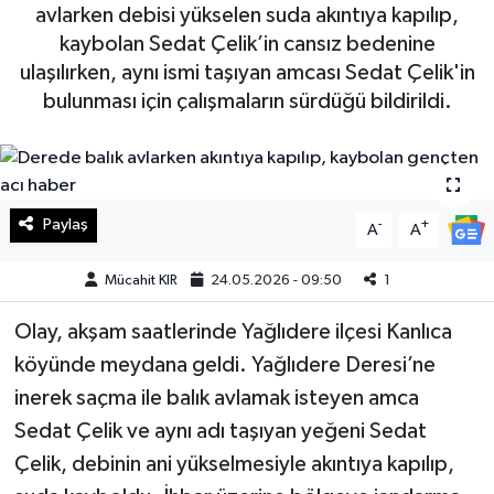
avlarken debisi yükselen suda akıntıya kapılıp,
Haberde İnsan
kaybolan Sedat Çelik’in cansız bedenine
ulaşılırken, aynı ismi taşıyan amcası Sedat Çelik'in
Kültür Sanat
bulunması için çalışmaların sürdüğü bildirildi.
Magazin
Manşet Altı
Paylaş
-
+
A
A
Manşetler
Mücahit KIR
24.05.2026 - 09:50
1
Resmi İlan
Olay, akşam saatlerinde Yağlıdere ilçesi Kanlıca
köyünde meydana geldi. Yağlıdere Deresi’ne
Sağlık
inerek saçma ile balık avlamak isteyen amca
Sedat Çelik ve aynı adı taşıyan yeğeni Sedat
Spor
Çelik, debinin ani yükselmesiyle akıntıya kapılıp,
SürManşet