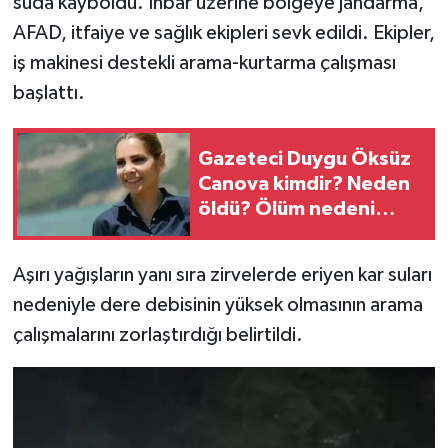
suda kayboldu. İhbar üzerine bölgeye jandarma,
AFAD, itfaiye ve sağlık ekipleri sevk edildi. Ekipler,
Teknoloji
iş makinesi destekli arama-kurtarma çalışması
başlattı.
Yaşam
KAHRAMANMARAŞ
Gazeteci Duygu Öksüz
Canova kimdir? Neden
öldü? Ölüm nedeni
nedir?
Aşırı yağışların yanı sıra zirvelerde eriyen kar suları
nedeniyle dere debisinin yüksek olmasının arama
çalışmalarını zorlaştırdığı belirtildi.