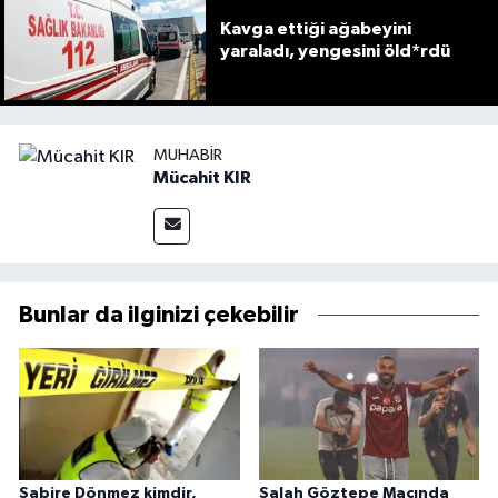
Kavga ettiği ağabeyini
yaraladı, yengesini öld*rdü
MUHABIR
Mücahit KIR
Bunlar da ilginizi çekebilir
Sabire Dönmez kimdir,
Salah Göztepe Maçında