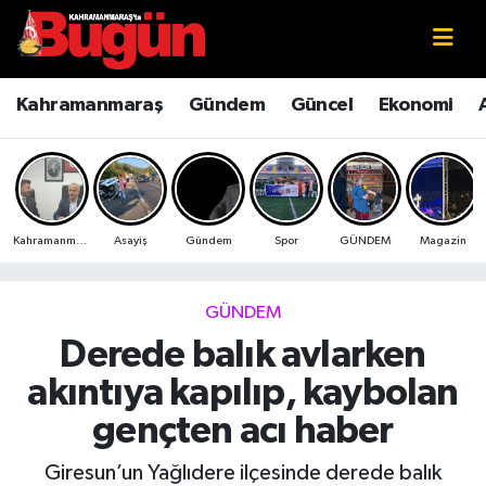
Kahramanmaraş
Kahramanmaraş Nöbetçi Eczaneler
Kahramanmaraş
Gündem
Güncel
Ekonomi
Kahramanmaraş Sokak Röportajları
Kahramanmaraş Hava Durumu
Bilim ve Teknoloji
Kahramanmaraş Namaz Vakitleri
Kahramanmaraş
Asayiş
Gündem
Spor
GÜNDEM
Magazin
Çevre
Kahramanmaraş Trafik Yoğunluk Haritası
Eğitim
Süper Lig Puan Durumu ve Fikstür
GÜNDEM
Derede balık avlarken
Ekonomi
Tüm Manşetler
akıntıya kapılıp, kaybolan
Genel
Son Dakika Haberleri
gençten acı haber
Güncel
Haber Arşivi
Giresun’un Yağlıdere ilçesinde derede balık