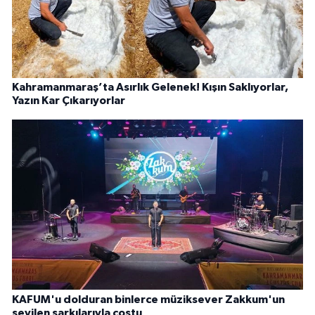
Kahramanmaraş’ta Asırlık Gelenek! Kışın Saklıyorlar,
Yazın Kar Çıkarıyorlar
KAFUM'u dolduran binlerce müziksever Zakkum'un
sevilen şarkılarıyla coştu