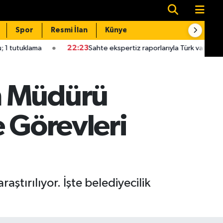
Spor
Resmi İlan
Künye
İletişim
22:23
Sahte ekspertiz raporlarıyla Türk vatandaşlığı kazandı
m Müdürü
e Görevleri
tırılıyor. İşte belediyecilik