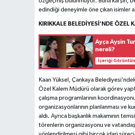
özgeçmiş bulunmuyor. Buna karşın, be
edindiği deneyimle öne çıkan isimler a
KIRIKKALE BELEDİYESİ'NDE ÖZEL
Ayça Ayşin Tu
nereli?
İçeriği Görüntül
Kaan Yüksel, Çankaya Belediyesi'ndek
Özel Kalem Müdürü olarak görev yapt
çalışma programlarının koordinasyonu
organizasyonlarının planlanması ve kur
aldı. Ayrıca başkanlık makamının temsil 
törenlerin organizasyonu ve vatandaşla
yönlendirilmesi gibi birçok idari süreci