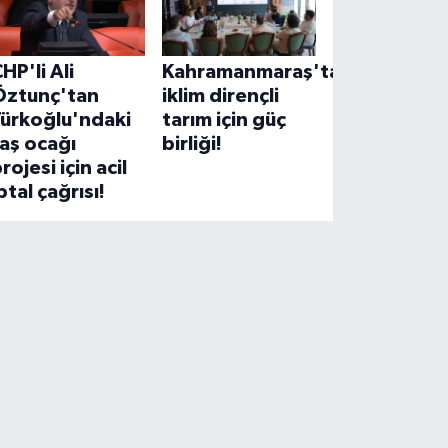
HP'li Ali
Kahramanmaraş'ta
Öztunç'tan
iklim dirençli
Türkoğlu'ndaki
tarım için güç
aş ocağı
birliği!
rojesi için acil
ptal çağrısı!