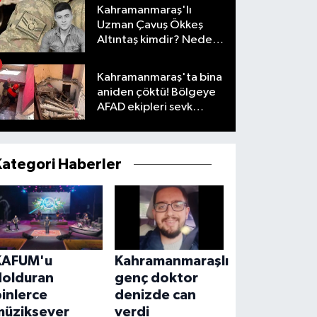
Kahramanmaraş'lı
Uzman Çavuş Ökkeş
Altıntaş kimdir? Neden
öldü?
Kahramanmaraş'ta bina
aniden çöktü! Bölgeye
AFAD ekipleri sevk
edildi
Kategori Haberler
KAFUM'u
Kahramanmaraşlı
dolduran
genç doktor
inlerce
denizde can
müziksever
verdi