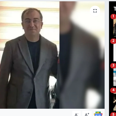
1
2
3
4
-
+
A
A
5