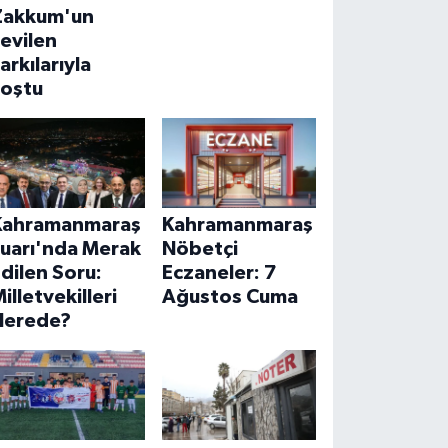
Zakkum'un
evilen
arkılarıyla
coştu
Kahramanmaraş
Kahramanmaraş
Fuarı'nda Merak
Nöbetçi
dilen Soru:
Eczaneler: 7
illetvekilleri
Ağustos Cuma
Nerede?