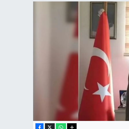
Haberde İnsan
Kültür Sanat
Magazin
Manşet Altı
Manşetler
Resmi İlan
Sağlık
Spor
SürManşet