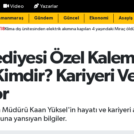
Video
Yazarlar
amanmaraş
Gündem
Güncel
Ekonomi
Asayiş
itesinden elektrik akımına kapılan 4 yaşındaki Miraç öldü; 1 tutuklama
diyesi Özel Kale
imdir? Kariyeri V
or
dürü Kaan Yüksel'in hayatı ve kariyeri araş
na yansıyan bilgiler.