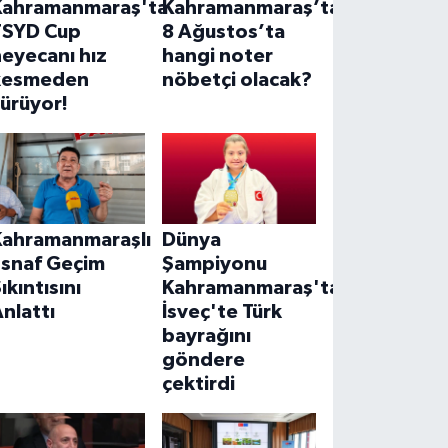
Kahramanmaraş'ta
Kahramanmaraş’ta
TSYD Cup
8 Ağustos’ta
eyecanı hız
hangi noter
kesmeden
nöbetçi olacak?
ürüyor!
Kahramanmaraşlı
Dünya
Esnaf Geçim
Şampiyonu
ıkıntısını
Kahramanmaraş'tan!
nlattı
İsveç'te Türk
bayrağını
göndere
çektirdi