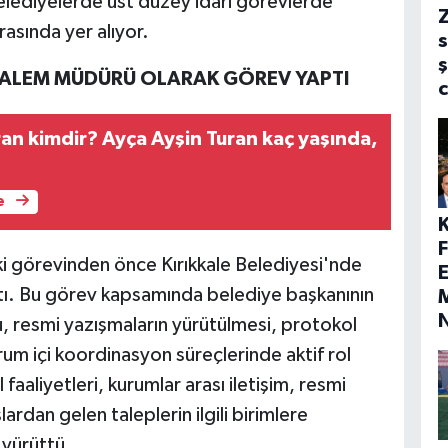
lediyelerde üst düzey idari görevlerde
rasında yer alıyor.
s
ş
 KALEM MÜDÜRÜ OLARAK GÖREV YAPTI
ran kimdir? Ayça Ayşin Turan kaç yaşında,
e
i görevinden önce Kırıkkale Belediyesi'nde
E
ı. Bu görev kapsamında belediye başkanının
M
, resmi yazışmaların yürütülmesi, protokol
um içi koordinasyon süreçlerinde aktif rol
faaliyetleri, kurumlar arası iletişim, resmi
rdan gelen taleplerin ilgili birimlere
 yürüttü.