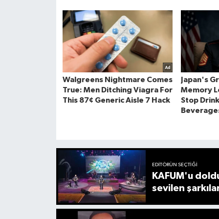
EDITÖRÜN SEÇTIĞI
KAFUM'u doldu
sevilen şarkıla