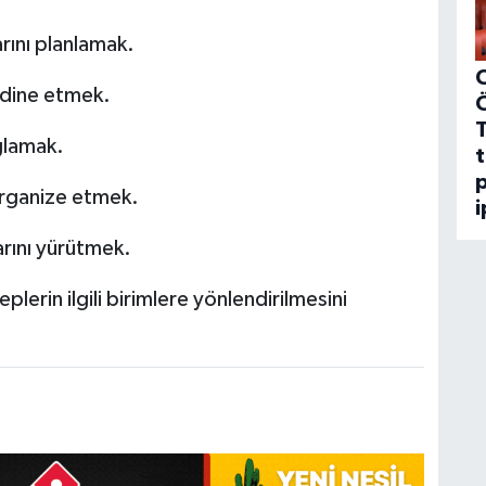
rını planlamak.
C
ordine etmek.
ğlamak.
t
p
 organize etmek.
i
larını yürütmek.
lerin ilgili birimlere yönlendirilmesini