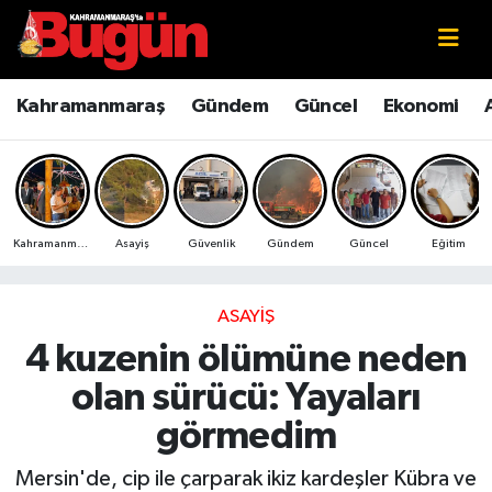
Kahramanmaraş
Kahramanmaraş Nöbetçi Eczaneler
Kahramanmaraş
Gündem
Güncel
Ekonomi
Kahramanmaraş Sokak Röportajları
Kahramanmaraş Hava Durumu
Bilim ve Teknoloji
Kahramanmaraş Namaz Vakitleri
Kahramanmaraş
Asayiş
Güvenlik
Gündem
Güncel
Eğitim
Çevre
Kahramanmaraş Trafik Yoğunluk Haritası
Eğitim
Süper Lig Puan Durumu ve Fikstür
ASAYIŞ
4 kuzenin ölümüne neden
Ekonomi
Tüm Manşetler
olan sürücü: Yayaları
Genel
Son Dakika Haberleri
görmedim
Güncel
Haber Arşivi
Mersin'de, cip ile çarparak ikiz kardeşler Kübra ve