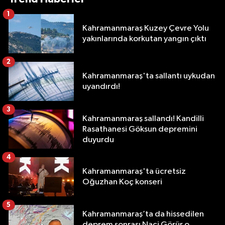
1
Kahramanmaraş Kuzey Çevre Yolu
yakınlarında korkutan yangın çıktı
2
Kahramanmaraş'ta sallantı uykudan
uyandırdı!
3
Kahramanmaraş sallandı! Kandilli
Rasathanesi Göksun depremini
duyurdu
4
Kahramanmaraş'ta ücretsiz
Oğuzhan Koç konseri
5
Kahramanmaraş’ta da hissedilen
deprem sonrası Naci Görür o