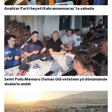
Anahtar Parti heyeti Kahramanmaraş'ta sahada
Şehit Polis Memuru Osman Gül vefatının yıl dönümünde
dualarla anıldı