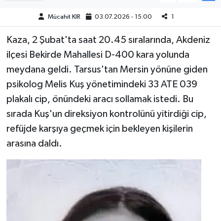
Mücahit KIR
03.07.2026 - 15:00
1
Teknoloji
Kaza, 2 Şubat'ta saat 20.45 sıralarında, Akdeniz
Yaşam
ilçesi Bekirde Mahallesi D-400 kara yolunda
meydana geldi. Tarsus'tan Mersin yönüne giden
KAHRAMANMARAŞ
psikolog Melis Kuş yönetimindeki 33 ATE 039
plakalı cip, önündeki aracı sollamak istedi. Bu
sırada Kuş'un direksiyon kontrolünü yitirdiği cip,
refüjde karşıya geçmek için bekleyen kişilerin
arasına daldı.