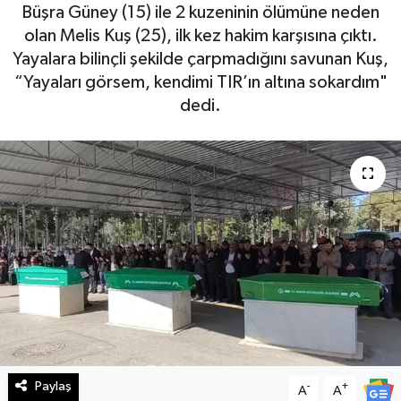
Büşra Güney (15) ile 2 kuzeninin ölümüne neden
Haberde İnsan
olan Melis Kuş (25), ilk kez hakim karşısına çıktı.
Yayalara bilinçli şekilde çarpmadığını savunan Kuş,
Kültür Sanat
“Yayaları görsem, kendimi TIR’ın altına sokardım"
dedi.
Magazin
Manşet Altı
Manşetler
Resmi İlan
Sağlık
Spor
Paylaş
-
+
A
A
SürManşet