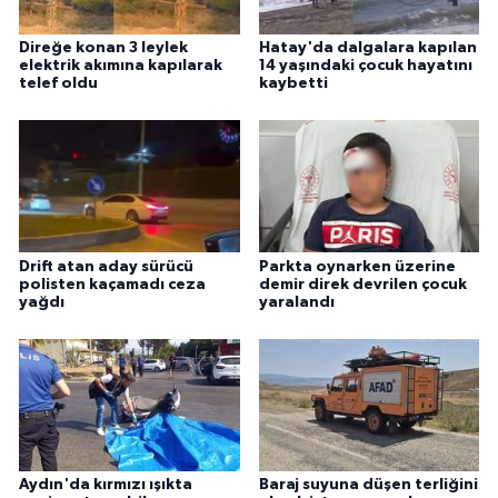
Direğe konan 3 leylek
Hatay'da dalgalara kapılan
elektrik akımına kapılarak
14 yaşındaki çocuk hayatını
telef oldu
kaybetti
Drift atan aday sürücü
Parkta oynarken üzerine
polisten kaçamadı ceza
demir direk devrilen çocuk
yağdı
yaralandı
Aydın'da kırmızı ışıkta
Baraj suyuna düşen terliğini