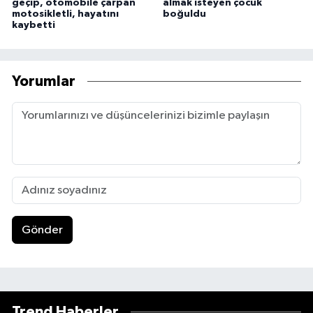
geçip, otomobile çarpan
almak isteyen çocuk
motosikletli, hayatını
boğuldu
kaybetti
Yorumlar
Gönder
Trend Haberler