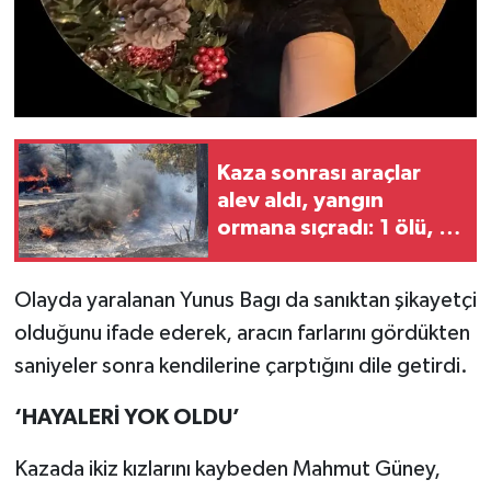
Kaza sonrası araçlar
alev aldı, yangın
ormana sıçradı: 1 ölü, 2
yaralı
Olayda yaralanan Yunus Bagı da sanıktan şikayetçi
olduğunu ifade ederek, aracın farlarını gördükten
saniyeler sonra kendilerine çarptığını dile getirdi.
‘HAYALERİ YOK OLDU’
Kazada ikiz kızlarını kaybeden Mahmut Güney,