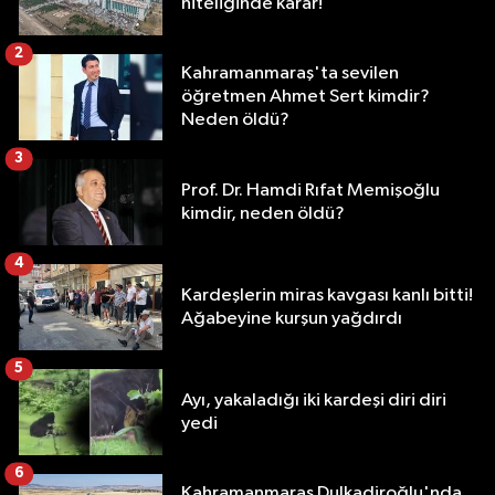
niteliğinde karar!
2
Kahramanmaraş'ta sevilen
öğretmen Ahmet Sert kimdir?
Neden öldü?
3
Prof. Dr. Hamdi Rıfat Memişoğlu
kimdir, neden öldü?
4
Kardeşlerin miras kavgası kanlı bitti!
Ağabeyine kurşun yağdırdı
5
Ayı, yakaladığı iki kardeşi diri diri
yedi
6
Kahramanmaraş Dulkadiroğlu'nda