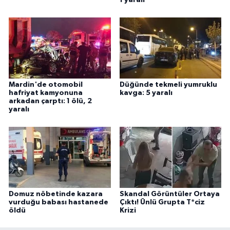
1 yaralı
Mardin'de otomobil
Düğünde tekmeli yumruklu
hafriyat kamyonuna
kavga: 5 yaralı
arkadan çarptı: 1 ölü, 2
yaralı
Domuz nöbetinde kazara
Skandal Görüntüler Ortaya
vurduğu babası hastanede
Çıktı! Ünlü Grupta T*ciz
öldü
Krizi