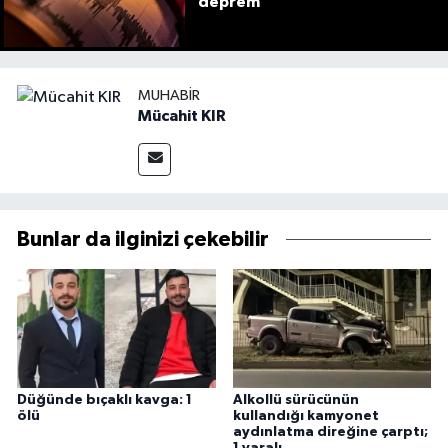
deprem
MUHABIR
Mücahit KIR
Bunlar da ilginizi çekebilir
Düğünde bıçaklı kavga: 1
Alkollü sürücünün
ölü
kullandığı kamyonet
aydınlatma direğine çarptı;