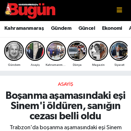
Kahramanmaraş
Kahramanmaraş Nöbetçi Eczaneler
Kahramanmaraş
Gündem
Güncel
Ekonomi
Kahramanmaraş Sokak Röportajları
Kahramanmaraş Hava Durumu
Bilim ve Teknoloji
Kahramanmaraş Namaz Vakitleri
Gündem
Asayiş
Kahramanmaraş
Dünya
Magazin
Siyaset
Çevre
Kahramanmaraş Trafik Yoğunluk Haritası
Eğitim
Süper Lig Puan Durumu ve Fikstür
ASAYIŞ
Boşanma aşamasındaki eşi
Ekonomi
Tüm Manşetler
Sinem'i öldüren, sanığın
Genel
Son Dakika Haberleri
cezası belli oldu
Güncel
Haber Arşivi
Trabzon'da boşanma aşamasındaki eşi Sinem