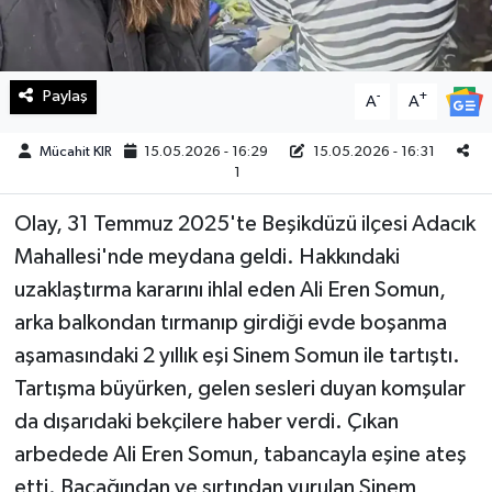
Teknoloji
Paylaş
-
+
A
A
Yaşam
Mücahit KIR
15.05.2026 - 16:29
15.05.2026 - 16:31
KAHRAMANMARAŞ
1
Olay, 31 Temmuz 2025'te Beşikdüzü ilçesi Adacık
Mahallesi'nde meydana geldi. Hakkındaki
uzaklaştırma kararını ihlal eden Ali Eren Somun,
arka balkondan tırmanıp girdiği evde boşanma
aşamasındaki 2 yıllık eşi Sinem Somun ile tartıştı.
Tartışma büyürken, gelen sesleri duyan komşular
da dışarıdaki bekçilere haber verdi. Çıkan
arbedede Ali Eren Somun, tabancayla eşine ateş
etti. Bacağından ve sırtından vurulan Sinem