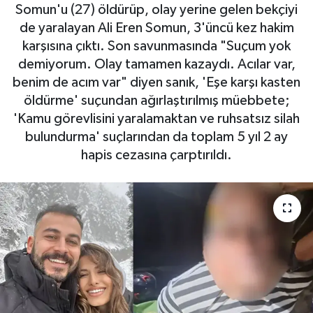
Somun'u (27) öldürüp, olay yerine gelen bekçiyi
Haberde İnsan
de yaralayan Ali Eren Somun, 3'üncü kez hakim
karşısına çıktı. Son savunmasında "Suçum yok
Kültür Sanat
demiyorum. Olay tamamen kazaydı. Acılar var,
benim de acım var" diyen sanık, 'Eşe karşı kasten
Magazin
öldürme' suçundan ağırlaştırılmış müebbete;
'Kamu görevlisini yaralamaktan ve ruhsatsız silah
Manşet Altı
bulundurma' suçlarından da toplam 5 yıl 2 ay
hapis cezasına çarptırıldı.
Manşetler
Resmi İlan
Sağlık
Spor
SürManşet