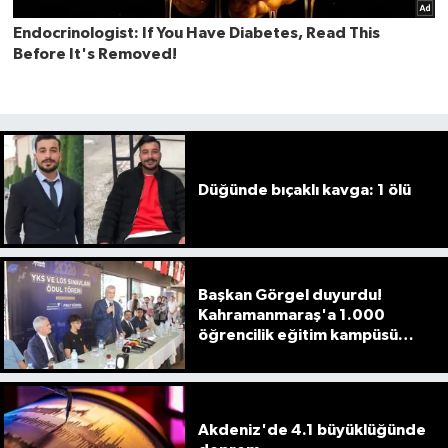
Düğünde bıçaklı kavga: 1 ölü
Başkan Görgel duyurdu!
Kahramanmaraş'a 1.000
öğrencilik eğitim kampüsü
geliyor
Akdeniz'de 4.1 büyüklüğünde