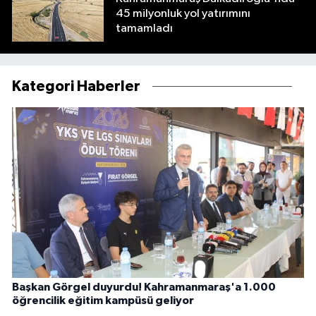
45 milyonluk yol yatırımını
tamamladı
Kategori Haberler
Başkan Görgel duyurdu! Kahramanmaraş'a 1.000
öğrencilik eğitim kampüsü geliyor