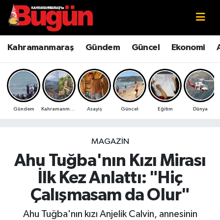
Kahramanmaraş
Kahramanmaraş Nöbetçi Eczaneler
Kahramanmaraş
Gündem
Güncel
Ekonomi
Kahramanmaraş Sokak Röportajları
Kahramanmaraş Hava Durumu
Bilim ve Teknoloji
Kahramanmaraş Namaz Vakitleri
Gündem
Kahramanmaraş
Asayiş
Güncel
Eğitim
Dünya
Çevre
Kahramanmaraş Trafik Yoğunluk Haritası
Eğitim
Süper Lig Puan Durumu ve Fikstür
MAGAZIN
Ahu Tuğba'nın Kızı Mirası
Ekonomi
Tüm Manşetler
İlk Kez Anlattı: "Hiç
Genel
Son Dakika Haberleri
Çalışmasam da Olur"
Güncel
Haber Arşivi
Ahu Tuğba'nın kızı Anjelik Calvin, annesinin