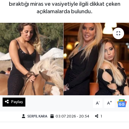
bıraktığı miras ve vasiyetiyle ilgili dikkat çeken
Haberde İnsan
açıklamalarda bulundu.
Kültür Sanat
Magazin
Manşet Altı
Manşetler
Resmi İlan
Sağlık
Paylaş
-
+
A
A
Spor
SERPİL KARA
03.07.2026 - 20:54
1
SürManşet