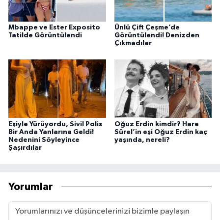
Mbappe ve Ester Exposito
Ünlü Çift Çeşme’de
Tatilde Görüntülendi
Görüntülendi! Denizden
Çıkmadılar
Eşiyle Yürüyordu, Sivil Polis
Oğuz Erdin kimdir? Hare
Bir Anda Yanlarına Geldi!
Sürel’in eşi Oğuz Erdin kaç
Nedenini Söyleyince
yaşında, nereli?
Şaşırdılar
Yorumlar