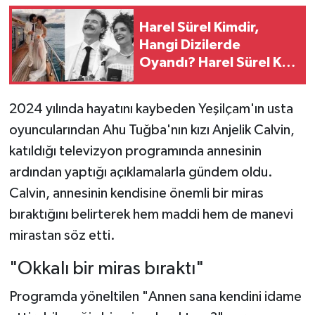
Harel Sürel Kimdir,
Teknoloji
Hangi Dizilerde
Oyandı? Harel Sürel Kaç
Yaşam
Yaşında, Nereli?
KAHRAMANMARAŞ
2024 yılında hayatını kaybeden Yeşilçam'ın usta
oyuncularından Ahu Tuğba'nın kızı Anjelik Calvin,
katıldığı televizyon programında annesinin
ardından yaptığı açıklamalarla gündem oldu.
Calvin, annesinin kendisine önemli bir miras
bıraktığını belirterek hem maddi hem de manevi
mirastan söz etti.
"Okkalı bir miras bıraktı"
Programda yöneltilen "Annen sana kendini idame