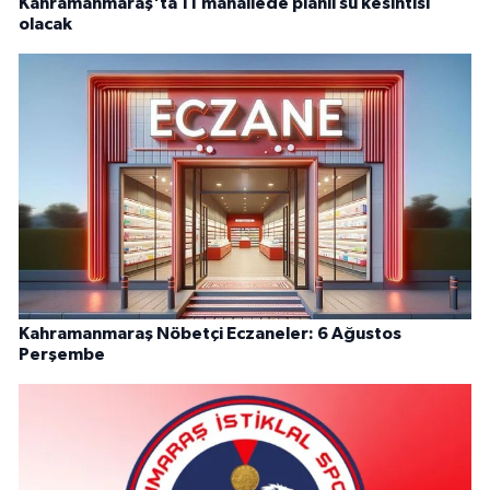
Kahramanmaraş'ta 11 mahallede planlı su kesintisi
olacak
Kahramanmaraş Nöbetçi Eczaneler: 6 Ağustos
Perşembe