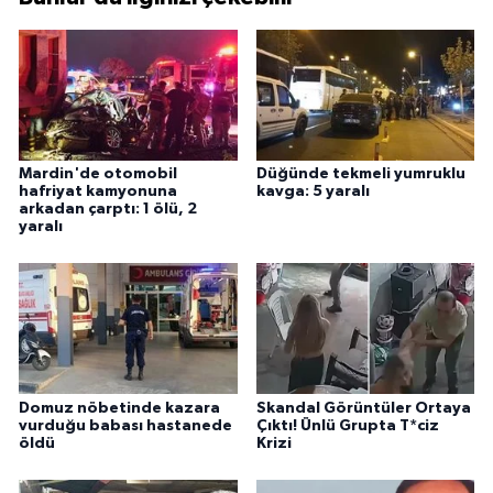
Mardin'de otomobil
Düğünde tekmeli yumruklu
hafriyat kamyonuna
kavga: 5 yaralı
arkadan çarptı: 1 ölü, 2
yaralı
Domuz nöbetinde kazara
Skandal Görüntüler Ortaya
vurduğu babası hastanede
Çıktı! Ünlü Grupta T*ciz
öldü
Krizi