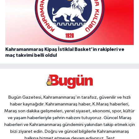
Kahramanmaraş Kipaş İstiklal Basket’in rakipleri ve
maç takvimi belli oldu!
Bugün Gazetesi, Kahramanmaraş’ın tarafsız, güvenilir ve hızlı
haber kaynağıdır. Kahramanmaraş haber, K.Maraş haberleri,
Maraş son dakika gelişmeleri, yerel siyaset, ekonomi, spor, kültür
ve yaşam haberleriyle şehrin nabzını tutuyoruz. Güncel Maraş
haberleri ve Kahramanmaraş gündemini yakından takip etmek için
bizi ziyaret edin. Doğru ve güncel bilgilerle Kahramanmaraş
halkına hizmet etmeye devam ediyoruz. Test