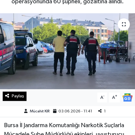
operasyonunda 60 şüpheli, gözaltına alındı.
Haberde İnsan
Kültür Sanat
Magazin
Manşet Altı
Manşetler
Resmi İlan
Paylaş
-
+
A
A
Sağlık
Mücahit KIR
03.06.2026 - 11:41
1
Spor
Bursa İl Jandarma Komutanlığı Narkotik Suçlarla
SürManşet
Mücadele Şube Müdürlüğü ekipleri, uyuşturucu