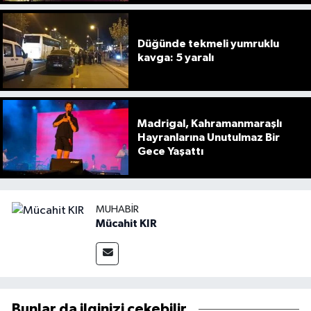
Düğünde tekmeli yumruklu
kavga: 5 yaralı
Madrigal, Kahramanmaraşlı
Hayranlarına Unutulmaz Bir
Gece Yaşattı
MUHABIR
Mücahit KIR
Bunlar da ilginizi çekebilir