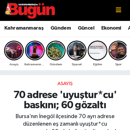
Kahramanmaraş
Kahramanmaraş Nöbetçi Eczaneler
Kahramanmaraş
Gündem
Güncel
Ekonomi
Kahramanmaraş Sokak Röportajları
Kahramanmaraş Hava Durumu
Bilim ve Teknoloji
Kahramanmaraş Namaz Vakitleri
Asayiş
Kahramanmaraş
Gündem
Siyaset
Eğitim
Spor
Çevre
Kahramanmaraş Trafik Yoğunluk Haritası
Eğitim
Süper Lig Puan Durumu ve Fikstür
ASAYIŞ
70 adrese 'uyuştur*cu'
Ekonomi
Tüm Manşetler
baskını; 60 gözaltı
Genel
Son Dakika Haberleri
Bursa’nın İnegöl ilçesinde 70 ayrı adrese
düzenlenen eş zamanlı uyuştur*cu
Güncel
Haber Arşivi