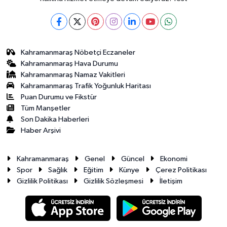
Kahramanmaraş Nöbetçi Eczaneler
Kahramanmaraş Hava Durumu
Kahramanmaraş Namaz Vakitleri
Kahramanmaraş Trafik Yoğunluk Haritası
Puan Durumu ve Fikstür
Tüm Manşetler
Son Dakika Haberleri
Haber Arşivi
Kahramanmaraş
Genel
Güncel
Ekonomi
Spor
Sağlık
Eğitim
Künye
Çerez Politikası
Gizlilik Politikası
Gizlilik Sözleşmesi
İletişim