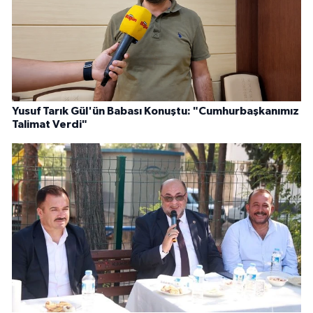
Yusuf Tarık Gül'ün Babası Konuştu: "Cumhurbaşkanımız
Talimat Verdi"