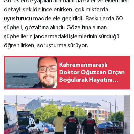
Adreslerde yapılan aramalarda evler ve eklentileri
detaylı şekilde incelenirken, çok miktarda
uyuşturucu madde ele geçirildi. Baskınlarda 60
şüpheli, gözaltına alındı. Gözaltına alınan
şüphelilerin jandarmadaki işlemlerinin sürdüğü
öğrenilirken, soruşturma sürüyor.
Kahramanmaraşlı
Doktor Oğuzcan Orçan
Boğularak Hayatını
Kaybetti