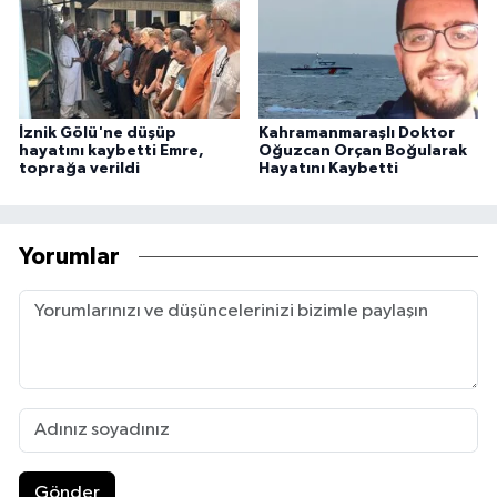
İznik Gölü'ne düşüp
Kahramanmaraşlı Doktor
hayatını kaybetti Emre,
Oğuzcan Orçan Boğularak
toprağa verildi
Hayatını Kaybetti
Yorumlar
Gönder