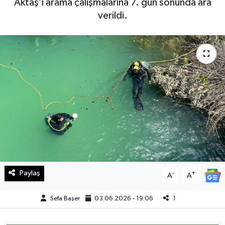
Aktaş’ı arama çalışmalarına 7. gün sonunda ara
verildi.
Haberde İnsan
Kültür Sanat
Magazin
Manşet Altı
Manşetler
Resmi İlan
Sağlık
Paylaş
-
+
A
A
Spor
Sefa Başer
03.06.2026 - 19:06
1
SürManşet