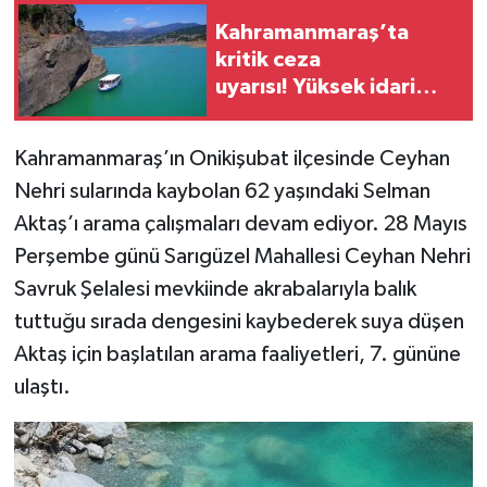
Kahramanmaraş’ta
Teknoloji
kritik ceza
uyarısı! Yüksek idari
Yaşam
para cezalarından
kaçınmak için o süreye
Kahramanmaraş’ın Onikişubat ilçesinde Ceyhan
KAHRAMANMARAŞ
dikkat
Nehri sularında kaybolan 62 yaşındaki Selman
Aktaş’ı arama çalışmaları devam ediyor. 28 Mayıs
Perşembe günü Sarıgüzel Mahallesi Ceyhan Nehri
Savruk Şelalesi mevkiinde akrabalarıyla balık
tuttuğu sırada dengesini kaybederek suya düşen
Aktaş için başlatılan arama faaliyetleri, 7. gününe
ulaştı.