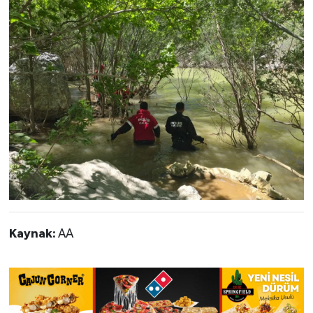
Kaynak:
AA