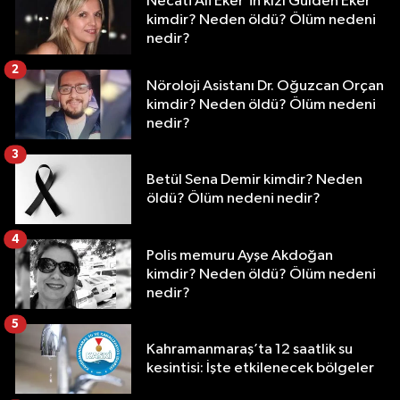
Necati Ali Eker'in kızı Gülden Eker
kimdir? Neden öldü? Ölüm nedeni
nedir?
2
Nöroloji Asistanı Dr. Oğuzcan Orçan
kimdir? Neden öldü? Ölüm nedeni
nedir?
3
Betül Sena Demir kimdir? Neden
öldü? Ölüm nedeni nedir?
4
Polis memuru Ayşe Akdoğan
kimdir? Neden öldü? Ölüm nedeni
nedir?
5
Kahramanmaraş’ta 12 saatlik su
kesintisi: İşte etkilenecek bölgeler