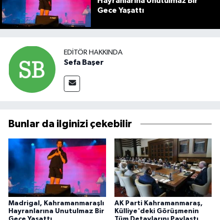
Hayranlarına Unutulmaz Bir
Gece Yaşattı
EDITÖR HAKKINDA
Sefa Başer
Bunlar da ilginizi çekebilir
Madrigal, Kahramanmaraşlı
AK Parti Kahramanmaraş,
Hayranlarına Unutulmaz Bir
Külliye'deki Görüşmenin
Gece Yaşattı
Tüm Detaylarını Paylaştı