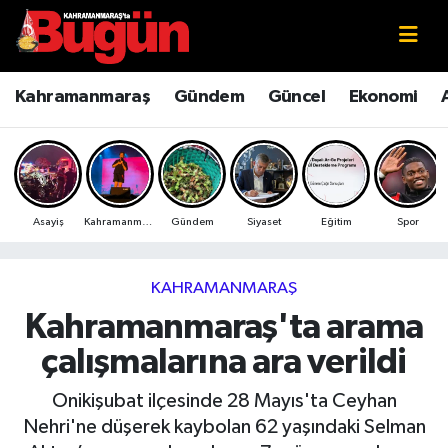
Kahramanmaraş
Kahramanmaraş Nöbetçi Eczaneler
Kahramanmaraş
Gündem
Güncel
Ekonomi
Kahramanmaraş Sokak Röportajları
Kahramanmaraş Hava Durumu
Bilim ve Teknoloji
Kahramanmaraş Namaz Vakitleri
Asayiş
Kahramanmaraş
Gündem
Siyaset
Eğitim
Spor
Çevre
Kahramanmaraş Trafik Yoğunluk Haritası
Eğitim
Süper Lig Puan Durumu ve Fikstür
KAHRAMANMARAŞ
Kahramanmaraş'ta arama
Ekonomi
Tüm Manşetler
çalışmalarına ara verildi
Genel
Son Dakika Haberleri
Onikişubat ilçesinde 28 Mayıs'ta Ceyhan
Nehri'ne düşerek kaybolan 62 yaşındaki Selman
Güncel
Haber Arşivi