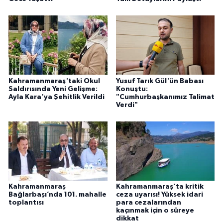
Kahramanmaraş'taki Okul
Yusuf Tarık Gül'ün Babası
Saldırısında Yeni Gelişme:
Konuştu:
Ayla Kara'ya Şehitlik Verildi
"Cumhurbaşkanımız Talimat
Verdi"
Kahramanmaraş
Kahramanmaraş’ta kritik
Bağlarbaşı’nda 101. mahalle
ceza uyarısı! Yüksek idari
toplantısı
para cezalarından
kaçınmak için o süreye
dikkat