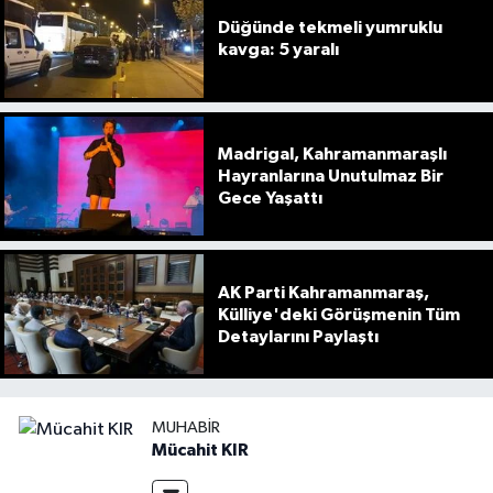
Düğünde tekmeli yumruklu
kavga: 5 yaralı
Madrigal, Kahramanmaraşlı
Hayranlarına Unutulmaz Bir
Gece Yaşattı
AK Parti Kahramanmaraş,
Külliye'deki Görüşmenin Tüm
Detaylarını Paylaştı
MUHABIR
Mücahit KIR