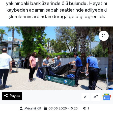
yakınındaki bank üzerinde ölü bulundu. Hayatını
Haberde İnsan
kaybeden adamın sabah saatlerinde adliyedeki
işlemlerinin ardından durağa geldiği öğrenildi.
Kültür Sanat
Magazin
Manşet Altı
Manşetler
Resmi İlan
Sağlık
Paylaş
-
+
A
A
Spor
Mücahit KIR
03.06.2026 - 15:25
1
SürManşet