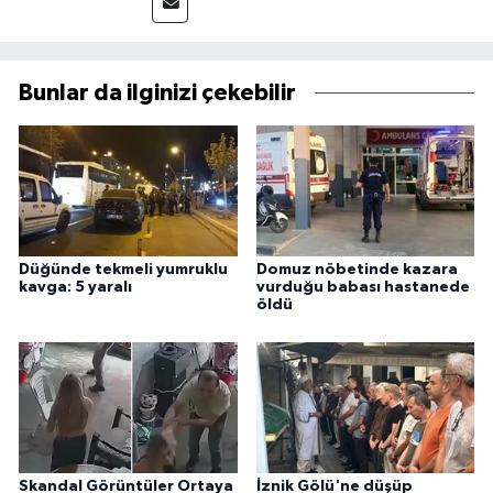
Bunlar da ilginizi çekebilir
Düğünde tekmeli yumruklu
Domuz nöbetinde kazara
kavga: 5 yaralı
vurduğu babası hastanede
öldü
Skandal Görüntüler Ortaya
İznik Gölü'ne düşüp