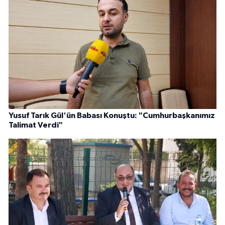
Yusuf Tarık Gül'ün Babası Konuştu: "Cumhurbaşkanımız
Talimat Verdi"