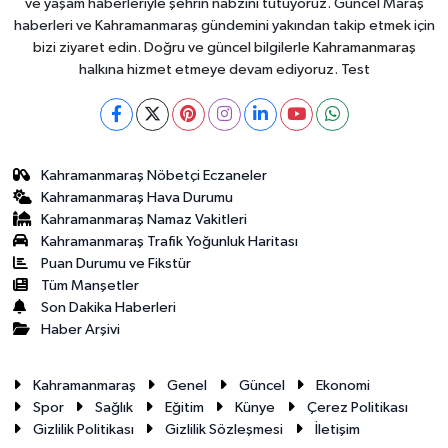
ve yaşam haberleriyle şehrin nabzını tutuyoruz. Güncel Maraş
haberleri ve Kahramanmaraş gündemini yakından takip etmek için
bizi ziyaret edin. Doğru ve güncel bilgilerle Kahramanmaraş
halkına hizmet etmeye devam ediyoruz. Test
Kahramanmaraş Nöbetçi Eczaneler
Kahramanmaraş Hava Durumu
Kahramanmaraş Namaz Vakitleri
Kahramanmaraş Trafik Yoğunluk Haritası
Puan Durumu ve Fikstür
Tüm Manşetler
Son Dakika Haberleri
Haber Arşivi
Kahramanmaraş
Genel
Güncel
Ekonomi
Spor
Sağlık
Eğitim
Künye
Çerez Politikası
Gizlilik Politikası
Gizlilik Sözleşmesi
İletişim