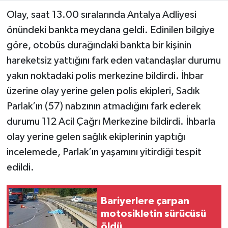
Olay, saat 13.00 sıralarında Antalya Adliyesi
Teknoloji
önündeki bankta meydana geldi. Edinilen bilgiye
göre, otobüs durağındaki bankta bir kişinin
Yaşam
hareketsiz yattığını fark eden vatandaşlar durumu
yakın noktadaki polis merkezine bildirdi. İhbar
KAHRAMANMARAŞ
üzerine olay yerine gelen polis ekipleri, Sadık
Parlak’ın (57) nabzının atmadığını fark ederek
durumu 112 Acil Çağrı Merkezine bildirdi. İhbarla
olay yerine gelen sağlık ekiplerinin yaptığı
incelemede, Parlak’ın yaşamını yitirdiği tespit
edildi.
Bariyerlere çarpan
motosikletin sürücüsü
öldü