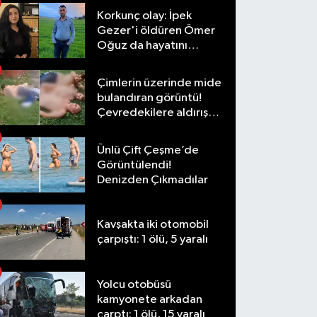
Korkunç olay: İpek
Gezer'i öldüren Ömer
Oğuz da hayatını
kaybetti
Çimlerin üzerinde mide
bulandıran görüntü!
Çevredekilere aldırış
etmediler
Ünlü Çift Çeşme’de
Görüntülendi!
Denizden Çıkmadılar
Kavşakta iki otomobil
çarpıştı: 1 ölü, 5 yaralı
Yolcu otobüsü
kamyonete arkadan
çarptı: 1 ölü, 15 yaralı