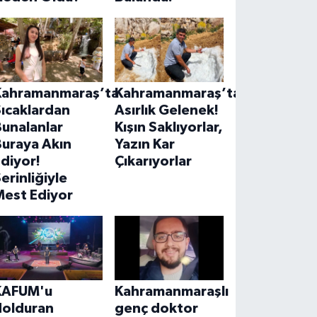
Kahramanmaraş’ta
Kahramanmaraş’ta
ıcaklardan
Asırlık Gelenek!
unalanlar
Kışın Saklıyorlar,
Buraya Akın
Yazın Kar
diyor!
Çıkarıyorlar
erinliğiyle
Mest Ediyor
KAFUM'u
Kahramanmaraşlı
dolduran
genç doktor