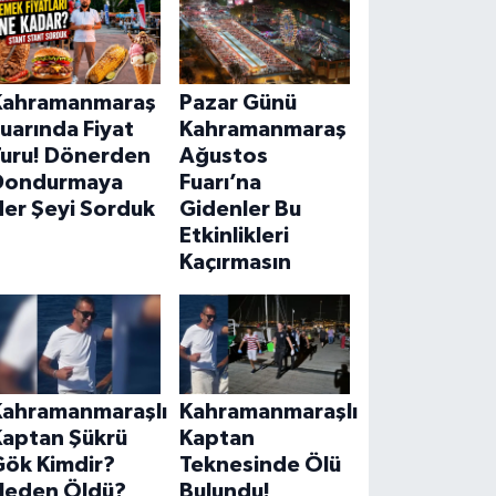
Kahramanmaraş
Pazar Günü
uarında Fiyat
Kahramanmaraş
Turu! Dönerden
Ağustos
Dondurmaya
Fuarı’na
Her Şeyi Sorduk
Gidenler Bu
Etkinlikleri
Kaçırmasın
Kahramanmaraşlı
Kahramanmaraşlı
Kaptan Şükrü
Kaptan
Gök Kimdir?
Teknesinde Ölü
Neden Öldü?
Bulundu!