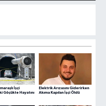
araşlı İşçi
Elektrik Arızasını Giderirken
i Göçükte Hayatını
Akıma Kapılan İşçi Öldü