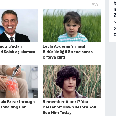
b
s
ş