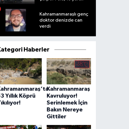
Kahramanmaraşlı genç
doktor denizde can
verdi
Kategori Haberler
Kahramanmaraş’ta
Kahramanmaraş
3 Yıllık Köprü
Kavruluyor!
ıkılıyor!
Serinlemek İçin
Bakın Nereye
Gittiler