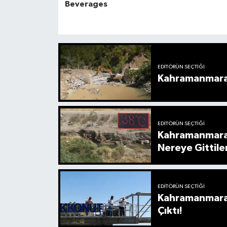
EDITÖRÜN SEÇTIĞI
Kahramanmaraş’
EDITÖRÜN SEÇTIĞI
Kahramanmaraş
Nereye Gittile
EDITÖRÜN SEÇTIĞI
Kahramanmaraş’
Çıktı!