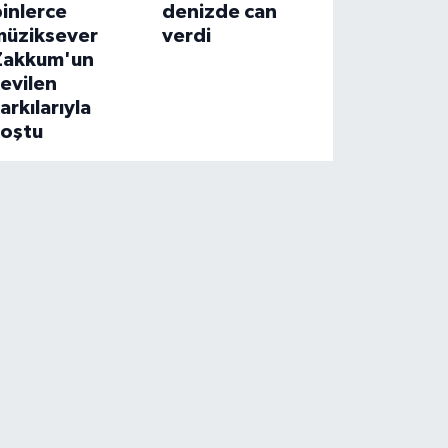
inlerce
denizde can
müziksever
verdi
Zakkum'un
evilen
arkılarıyla
coştu