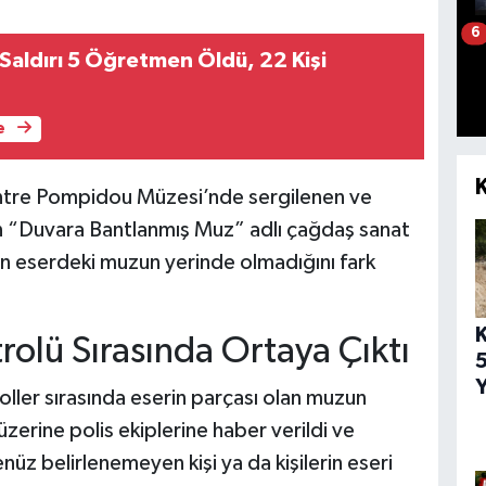
6
 Saldırı 5 Öğretmen Öldü, 22 Kişi
e
ntre Pompidou Müzesi’nde sergilenen ve
en “Duvara Bantlanmış Muz” adlı çağdaş sanat
inin eserdeki muzun yerinde olmadığını fark
trolü Sırasında Ortaya Çıktı
5
Y
roller sırasında eserin parçası olan muzun
zerine polis ekiplerine haber verildi ve
üz belirlenemeyen kişi ya da kişilerin eseri