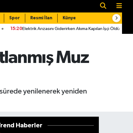
Spor
Resmi İlan
Künye
İletişim
ktrik Arızasını Giderirken Akıma Kapılan İşçi Öldü
15:14
Kahraman
ntlanmış Muz
 sürede yenilenerek yeniden
Trend Haberler