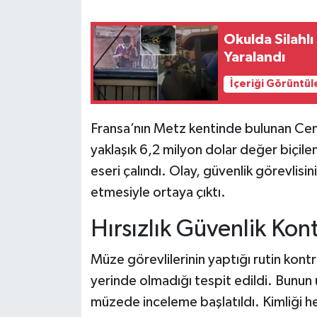
Teknoloji
Okulda Silahlı
Yaralandı
Yaşam
İçeriği Görüntül
KAHRAMANMARAŞ
Fransa’nın Metz kentinde bulunan Ce
yaklaşık 6,2 milyon dolar değer biçil
eseri çalındı. Olay, güvenlik görevlis
etmesiyle ortaya çıktı.
Hırsızlık Güvenlik Kon
Müze görevlilerinin yaptığı rutin kont
yerinde olmadığı tespit edildi. Bunun ü
müzede inceleme başlatıldı. Kimliği hen