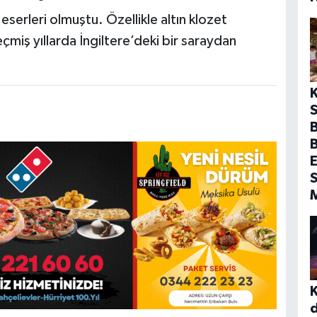
serleri olmuştu. Özellikle altın klozet
miş yıllarda İngiltere’deki bir saraydan
S
B
E
S