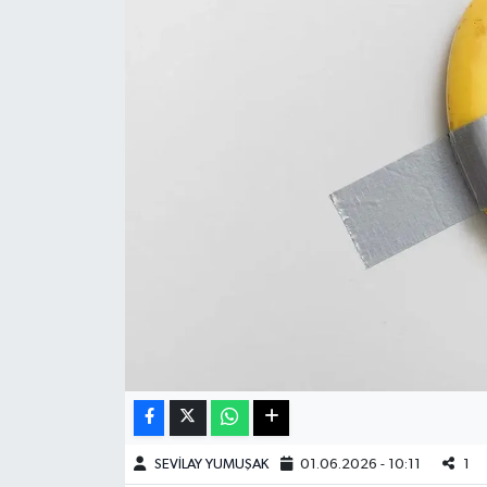
Haberde İnsan
Kültür Sanat
Magazin
Manşet Altı
Manşetler
Resmi İlan
Sağlık
Spor
SEVİLAY YUMUŞAK
01.06.2026 - 10:11
1
SürManşet