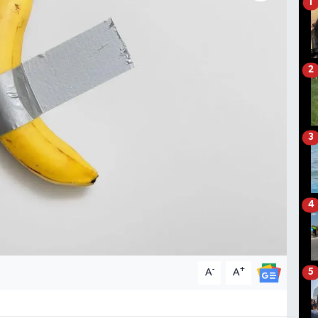
1
2
3
4
-
+
A
A
5