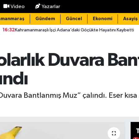
Video
Yazarlar
amanmaraş
Gündem
Güncel
Ekonomi
Asayiş
nmaraşlı İşçi Adana’daki Göçükte Hayatını Kaybetti
15:20
Ele
olarlık Duvara Ba
ındı
“Duvara Bantlanmış Muz” çalındı. Eser kısa