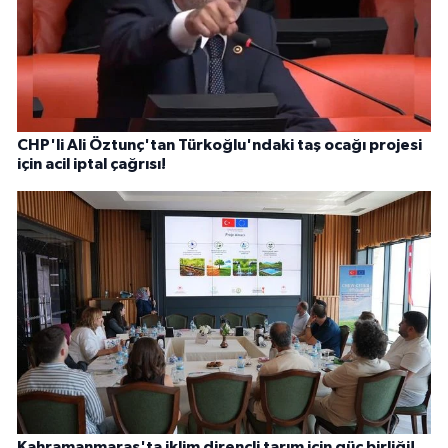
CHP'li Ali Öztunç'tan Türkoğlu'ndaki taş ocağı projesi
için acil iptal çağrısı!
Kahramanmaraş'ta iklim dirençli tarım için güç birliği!