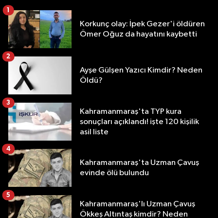
1
Korkunç olay: İpek Gezer'i öldüren
Ömer Oğuz da hayatını kaybetti
2
Ayşe Gülşen Yazıcı Kimdir? Neden
Öldü?
3
Kahramanmaraş'ta TYP kura
sonuçları açıklandı! işte 120 kişilik
asil liste
4
Kahramanmaraş'ta Uzman Çavuş
evinde ölü bulundu
5
Kahramanmaraş'lı Uzman Çavuş
Ökkeş Altıntaş kimdir? Neden