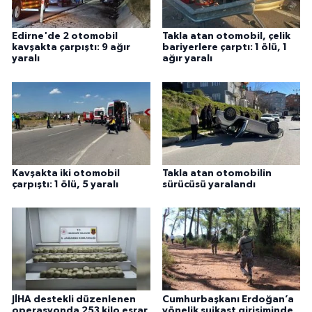
Edirne'de 2 otomobil
Takla atan otomobil, çelik
kavşakta çarpıştı: 9 ağır
bariyerlere çarptı: 1 ölü, 1
yaralı
ağır yaralı
Kavşakta iki otomobil
Takla atan otomobilin
çarpıştı: 1 ölü, 5 yaralı
sürücüsü yaralandı
JİHA destekli düzenlenen
Cumhurbaşkanı Erdoğan’a
operasyonda 253 kilo esrar
yönelik suikast girişiminde