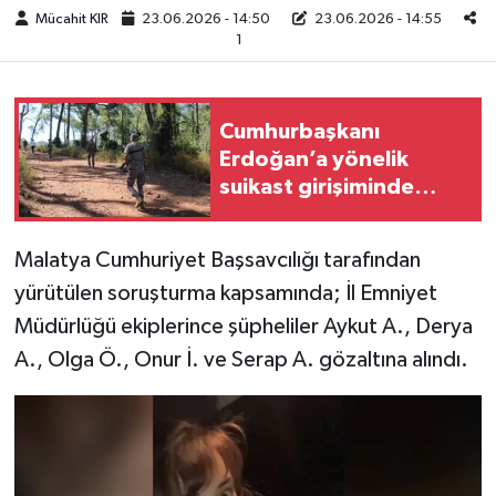
Mücahit KIR
23.06.2026 - 14:50
23.06.2026 - 14:55
1
Teknoloji
Yaşam
Cumhurbaşkanı
Erdoğan’a yönelik
KAHRAMANMARAŞ
suikast girişiminde
bulunan ekipteki
Burkay Karatepe; yer
Malatya Cumhuriyet Başsavcılığı tarafından
gösteriyor
yürütülen soruşturma kapsamında; İl Emniyet
Müdürlüğü ekiplerince şüpheliler Aykut A., Derya
A., Olga Ö., Onur İ. ve Serap A. gözaltına alındı.