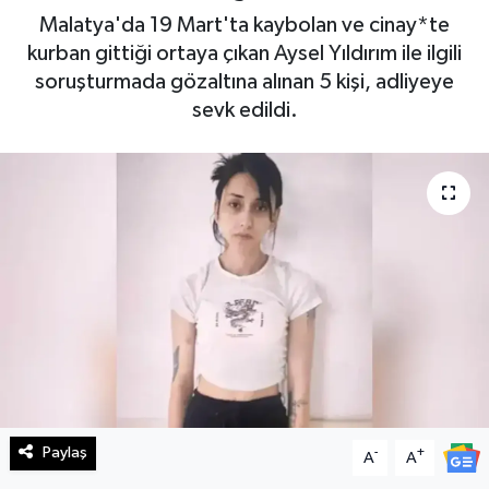
Malatya'da 19 Mart'ta kaybolan ve cinay*te
Haberde İnsan
kurban gittiği ortaya çıkan Aysel Yıldırım ile ilgili
soruşturmada gözaltına alınan 5 kişi, adliyeye
Kültür Sanat
sevk edildi.
Magazin
Manşet Altı
Manşetler
Resmi İlan
Sağlık
Spor
Paylaş
-
+
A
A
SürManşet