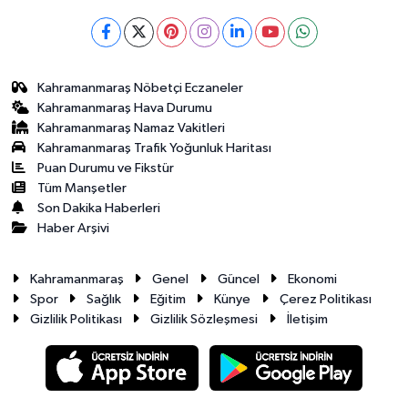
Kahramanmaraş Nöbetçi Eczaneler
Kahramanmaraş Hava Durumu
Kahramanmaraş Namaz Vakitleri
Kahramanmaraş Trafik Yoğunluk Haritası
Puan Durumu ve Fikstür
Tüm Manşetler
Son Dakika Haberleri
Haber Arşivi
Kahramanmaraş
Genel
Güncel
Ekonomi
Spor
Sağlık
Eğitim
Künye
Çerez Politikası
Gizlilik Politikası
Gizlilik Sözleşmesi
İletişim