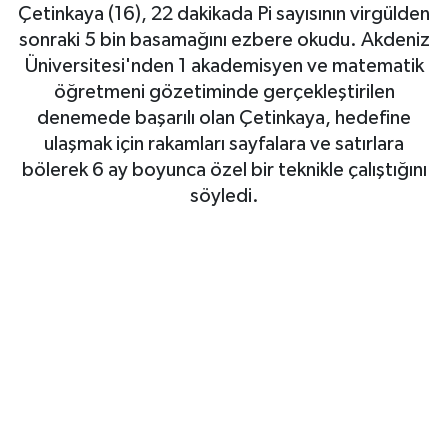
Çetinkaya (16), 22 dakikada Pi sayısının virgülden
Haberde İnsan
sonraki 5 bin basamağını ezbere okudu. Akdeniz
Üniversitesi'nden 1 akademisyen ve matematik
Kültür Sanat
öğretmeni gözetiminde gerçekleştirilen
denemede başarılı olan Çetinkaya, hedefine
Magazin
ulaşmak için rakamları sayfalara ve satırlara
bölerek 6 ay boyunca özel bir teknikle çalıştığını
Manşet Altı
söyledi.
Manşetler
Resmi İlan
Sağlık
Spor
SürManşet