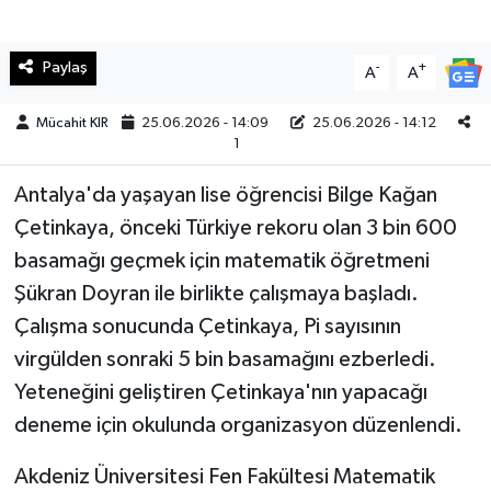
Teknoloji
Paylaş
-
+
A
A
Yaşam
Mücahit KIR
25.06.2026 - 14:09
25.06.2026 - 14:12
1
KAHRAMANMARAŞ
Antalya'da yaşayan lise öğrencisi Bilge Kağan
Çetinkaya, önceki Türkiye rekoru olan 3 bin 600
basamağı geçmek için matematik öğretmeni
Şükran Doyran ile birlikte çalışmaya başladı.
Çalışma sonucunda Çetinkaya, Pi sayısının
virgülden sonraki 5 bin basamağını ezberledi.
Yeteneğini geliştiren Çetinkaya'nın yapacağı
deneme için okulunda organizasyon düzenlendi.
Akdeniz Üniversitesi Fen Fakültesi Matematik