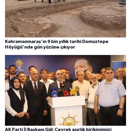
Kahramanmaraş'ın 9 bin yıllık tarihi Domuztepe
Höyüğü'nde gün yüzüne çıkıyor
AK Parti İl Başkanı Gül: Çeyrek asırlık birikimimizi