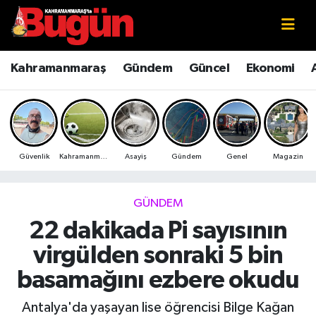
Kahramanmaraş
Kahramanmaraş Nöbetçi Eczaneler
Kahramanmaraş
Gündem
Güncel
Ekonomi
Kahramanmaraş Sokak Röportajları
Kahramanmaraş Hava Durumu
Bilim ve Teknoloji
Kahramanmaraş Namaz Vakitleri
Güvenlik
Kahramanmaraş
Asayiş
Gündem
Genel
Magazin
Çevre
Kahramanmaraş Trafik Yoğunluk Haritası
Eğitim
Süper Lig Puan Durumu ve Fikstür
GÜNDEM
22 dakikada Pi sayısının
Ekonomi
Tüm Manşetler
virgülden sonraki 5 bin
Genel
Son Dakika Haberleri
basamağını ezbere okudu
Güncel
Haber Arşivi
Antalya'da yaşayan lise öğrencisi Bilge Kağan