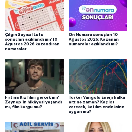
Çılgın Sayısal Loto
On Numara sonuçları 10
sonuçları açıklandı mı? 10
Ağustos 2026: Kazanan
Ağustos 2026 kazandıran
numaralar açıklandı mı?
numaralar
Fırtına Kız filmi gerçek mi?
Türker Vangölü Enerji halka
Zeynep'in hikâyesi yaşandı
arz ne zaman? Kaç lot
mı, film kurgu mu?
verecek, katılım endeksine
uygun mu?