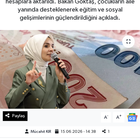
hesaplara aktarıldı. Bakan Göktaş, çocukların aile
yanında desteklenerek eğitim ve sosyal
Haberde İnsan
gelişimlerinin güçlendirildiğini açıkladı.
Kültür Sanat
Magazin
Manşet Altı
Manşetler
Resmi İlan
Sağlık
Paylaş
-
+
A
A
Spor
Mücahit KIR
15.06.2026 - 14:38
1
SürManşet