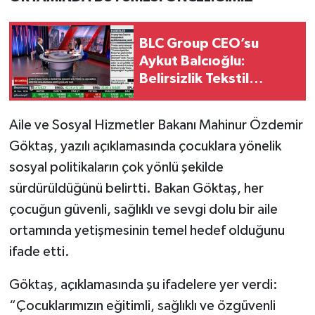
BLC Group CEO’su
Aykut Balcıoğlu:
Belirsizlik Tekstil
Sektörünü Verimsiz
Çalışmaya Zorluyor
Aile ve Sosyal Hizmetler Bakanı Mahinur Özdemir
Göktaş, yazılı açıklamasında çocuklara yönelik
sosyal politikaların çok yönlü şekilde
sürdürüldüğünü belirtti. Bakan Göktaş, her
çocuğun güvenli, sağlıklı ve sevgi dolu bir aile
ortamında yetişmesinin temel hedef olduğunu
ifade etti.
Göktaş, açıklamasında şu ifadelere yer verdi:
“Çocuklarımızın eğitimli, sağlıklı ve özgüvenli