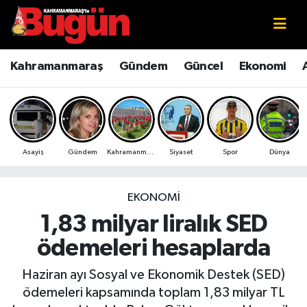
Kahramanmaraş
Kahramanmaraş Nöbetçi Eczaneler
Kahramanmaraş
Gündem
Güncel
Ekonomi
Kahramanmaraş Sokak Röportajları
Kahramanmaraş Hava Durumu
Bilim ve Teknoloji
Kahramanmaraş Namaz Vakitleri
Asayiş
Gündem
Kahramanmaraş
Siyaset
Spor
Dünya
Çevre
Kahramanmaraş Trafik Yoğunluk Haritası
Eğitim
Süper Lig Puan Durumu ve Fikstür
EKONOMI
1,83 milyar liralık SED
Ekonomi
Tüm Manşetler
ödemeleri hesaplarda
Genel
Son Dakika Haberleri
Haziran ayı Sosyal ve Ekonomik Destek (SED)
ödemeleri kapsamında toplam 1,83 milyar TL
Güncel
Haber Arşivi