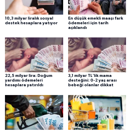
10,3 milyar liralık sosyal
En düşük emekli maaşı fark
destek hesaplara yatıyor
ödemeleri için tarih
açıklandı
22,5 milyar lira: Doğum
3,1 milyar TL'lik mama
yardımı ödemeleri
desteğini: 0-2 yaş arası
hesaplara yatırıldı
bebeği olanlar dikkat