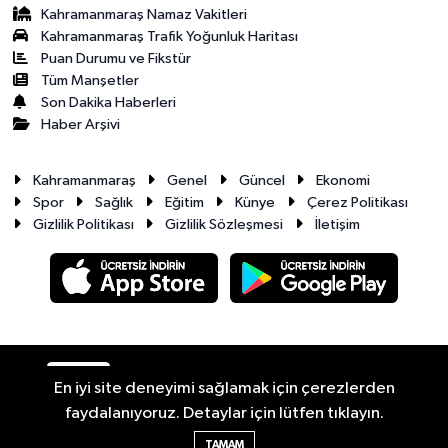
Kahramanmaraş Namaz Vakitleri
Kahramanmaraş Trafik Yoğunluk Haritası
Puan Durumu ve Fikstür
Tüm Manşetler
Son Dakika Haberleri
Haber Arşivi
Kahramanmaraş
Genel
Güncel
Ekonomi
Spor
Sağlık
Eğitim
Künye
Çerez Politikası
Gizlilik Politikası
Gizlilik Sözleşmesi
İletişim
RSS
Copyright © 2026. Her hakkı saklıdır.
En iyi site deneyimi sağlamak için çerezlerden
faydalanıyoruz. Detaylar için lütfen tıklayın.
Haber Yazılımı:
TE Bilişim
TAMAM