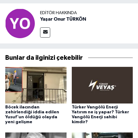
EDITÖR HAKKINDA
Yaşar Onur TÜRKÖN
Bunlar da ilginizi çekebilir
Böcek ilacından
Türker Vangölü Enerji
zehirlendiği iddia edilen
Yatırım ne iş yapar? Türker
Yusuf'un öldüğü olayda
Vangölü Enerji sahibi
yeni gelişme
kimdir?