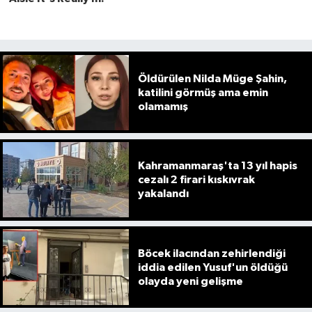
Öldürülen Nilda Müge Şahin,
katilini görmüş ama emin
olamamış
Kahramanmaraş'ta 13 yıl hapis
cezalı 2 firari kıskıvrak
yakalandı
Böcek ilacından zehirlendiği
iddia edilen Yusuf'un öldüğü
olayda yeni gelişme