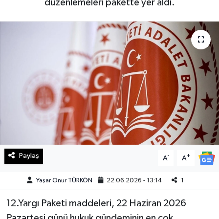
düzenlemeleri pakette yer aldı.
Haberde İnsan
Kültür Sanat
Magazin
Manşet Altı
Manşetler
Resmi İlan
Paylaş
-
+
A
A
Sağlık
Yaşar Onur TÜRKÖN
22.06.2026 - 13:14
1
Spor
12.Yargı Paketi maddeleri, 22 Haziran 2026
SürManşet
Pazartesi günü hukuk gündeminin en çok