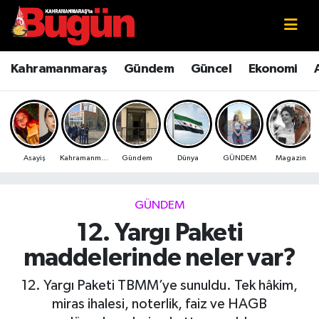
Kahramanmaraş
Kahramanmaraş Nöbetçi Eczaneler
Kahramanmaraş
Gündem
Güncel
Ekonomi
Kahramanmaraş Sokak Röportajları
Kahramanmaraş Hava Durumu
Bilim ve Teknoloji
Kahramanmaraş Namaz Vakitleri
Asayiş
Kahramanmaraş
Gündem
Dünya
GÜNDEM
Magazin
Çevre
Kahramanmaraş Trafik Yoğunluk Haritası
Eğitim
Süper Lig Puan Durumu ve Fikstür
GÜNDEM
12. Yargı Paketi
Ekonomi
Tüm Manşetler
maddelerinde neler var?
Genel
Son Dakika Haberleri
12. Yargı Paketi TBMM’ye sunuldu. Tek hâkim,
miras ihalesi, noterlik, faiz ve HAGB
Güncel
Haber Arşivi