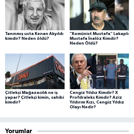
Tanınmış usta Kenan Akyıldı
"Komünist Mustafa" Lakaplı
kimdir? Neden öldü?
Mustafa İnalöz Kimdir?
Neden Öldü?
Çitlekçi Mağazacılık ne iş
Cengiz Yıldız Kimdir? X
yapar? Çitlekçi kimin, sahibi
Profdraleks Kimdir? Aziz
kimdir?
Yıldırım Kızı, Cengiz Yıldız
Olayı Nedir?
Yorumlar