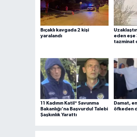
Bıçaklı kavgada 2 kişi
Uzaklaştır
yaralandı
eden eşe 3
tazminat 
11 Kadının Katil* Savunma
Damat, en
Bakanlığı'na Başvurdu! Talebi
öfkeden d
Şaşkınlık Yarattı