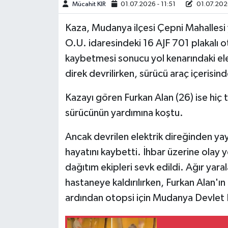
Mücahit KIR
01.07.2026 - 11:51
01.07.2026
Teknoloji
Kaza, Mudanya ilçesi Çepni Mahallesi 
O.U. idaresindeki 16 AJF 701 plakalı 
Yaşam
kaybetmesi sonucu yol kenarındaki ele
direk devrilirken, sürücü araç içerisind
KAHRAMANMARAŞ
Kazayı gören Furkan Alan (26) ise hiç
sürücünün yardımına koştu.
Ancak devrilen elektrik direğinden yay
hayatını kaybetti. İhbar üzerine olay y
dağıtım ekipleri sevk edildi. Ağır yar
hastaneye kaldırılırken, Furkan Alan'ı
ardından otopsi için Mudanya Devlet 