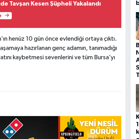
b
de Tavşan Kesen Şüpheli Yakalandı
e
'ın henüz 10 gün önce evlendiği ortaya çıktı.
yaşamaya hazırlanan genç adamın, tanımadığı
atını kaybetmesi sevenlerini ve tüm Bursa'yı
A
S
T
1
k