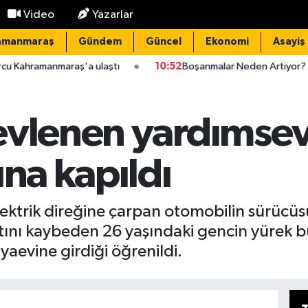
Video
Yazarlar
amanmaraş
Gündem
Güncel
Ekonomi
Asayiş
raş'a ulaştı
10:52
Boşanmalar Neden Artıyor? Asiye Türkan Se
evlenen yardımse
ına kapıldı
ektrik direğine çarpan otomobilin sürücü
tını kaybeden 26 yaşındaki gencin yürek bu
evine girdiği öğrenildi.