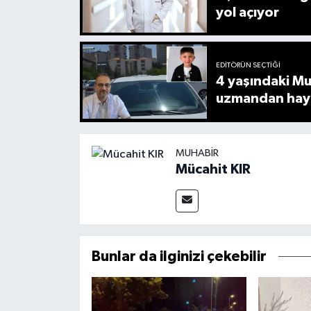
yol açıyor
EDITÖRÜN SEÇTIĞI
4 yaşındaki Mu
uzmandan hayat
MUHABIR
Mücahit KIR
Bunlar da ilginizi çekebilir