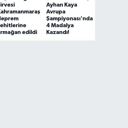
irvesi
Ayhan Kaya
Kahramanmaraş
Avrupa
deprem
Şampiyonası'nda
ehitlerine
4 Madalya
armağan edildi
Kazandı!