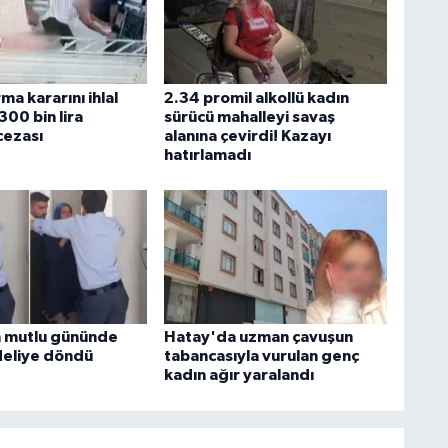
ma kararını ihlal
2.34 promil alkollü kadın
00 bin lira
sürücü mahalleyi savaş
cezası
alanına çevirdi! Kazayı
hatırlamadı
 mutlu gününde
Hatay'da uzman çavuşun
eliye döndü
tabancasıyla vurulan genç
kadın ağır yaralandı