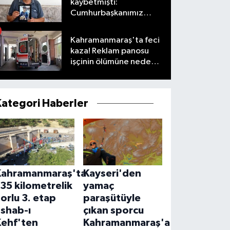
kaybetmişti:
Cumhurbaşkanımız
taleplerimizi olumlu
karşıladı
Kahramanmaraş'ta feci
kaza! Reklam panosu
işçinin ölümüne neden
oldu
Kategori Haberler
Kahramanmaraş'ta
Kayseri'den
35 kilometrelik
yamaç
orlu 3. etap
paraşütüyle
Eshab-ı
çıkan sporcu
Kehf'ten
Kahramanmaraş'a