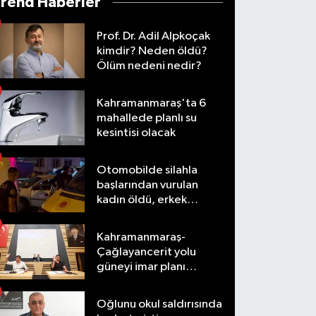
Trend Haberler
Prof. Dr. Adil Alpkoçak
kimdir? Neden öldü?
Ölüm nedeni nedir?
Kahramanmaraş'ta 6
mahallede planlı su
kesintisi olacak
Otomobilde silahla
başlarından vurulan
kadın öldü, erkek
yaralandı
Kahramanmaraş-
Çağlayancerit yolu
güneyi imar planı
masaya yatırıldı
Oğlunu okul saldırısında