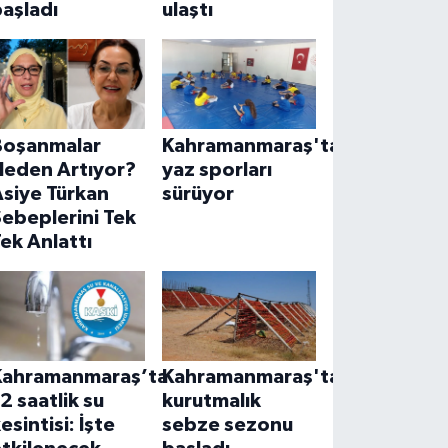
aşladı
ulaştı
Boşanmalar
Kahramanmaraş'ta
Neden Artıyor?
yaz sporları
siye Türkan
sürüyor
ebeplerini Tek
ek Anlattı
Kahramanmaraş’ta
Kahramanmaraş'ta
2 saatlik su
kurutmalık
esintisi: İşte
sebze sezonu