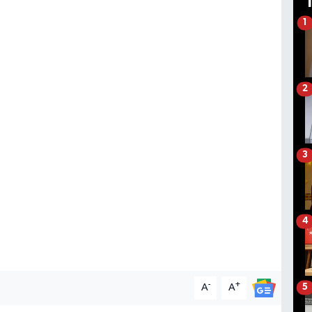
1
2
3
4
-
+
A
A
5