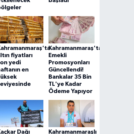
etkilenecek
başladı
bölgeler
Kahramanmaraş'ta
Kahramanmaraş'ta
ltın fiyatları
Emekli
son yedi
Promosyonları
aftanın en
Güncellendi!
yüksek
Bankalar 35 Bin
seviyesinde
TL'ye Kadar
Ödeme Yapıyor
Kaçkar Dağı
Kahramanmaraşlı