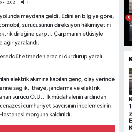
 - 12:02
1
yolunda meydana geldi. Edinilen bilgiye göre,
6
otomobil, sürücüsünün direksiyon hâkimiyetini
ktrik direğine çarptı. Çarpmanın etkisiyle
e ağır yaralandı.
 tereddüt etmeden aracını durdurup yaralı
ılan elektrik akımına kapılan genç, olay yerinde
erine sağlık, itfaiye, jandarma ve elektrik
alanan sürücü O.U., ilk müdahalenin ardından
n cenazesi cumhuriyet savcısının incelemesinin
1
z
Hastanesi morguna kaldırıldı.