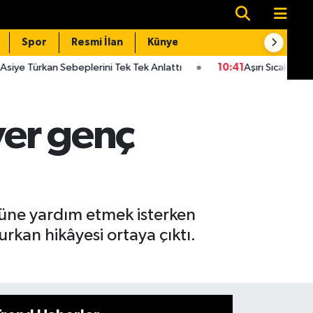
Spor
Resmi İlan
Künye
İletişim
beplerini Tek Tek Anlattı
10:41
Aşırı Sıcaklar Nedeniyle Gündü
ver genç
süne yardım etmek isterken
rkan hikâyesi ortaya çıktı.