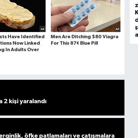
z
ş
 2 kişi yaralandı
gerginlik, öfke patlamaları ve çatışmalara