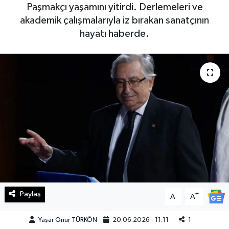
Paşmakçı yaşamını yitirdi. Derlemeleri ve
Haberde İnsan
akademik çalışmalarıyla iz bırakan sanatçının
hayatı haberde.
Kültür Sanat
Magazin
Manşet Altı
Manşetler
Resmi İlan
Sağlık
Paylaş
-
+
A
A
Spor
Yaşar Onur TÜRKÖN
20.06.2026 - 11:11
1
SürManşet