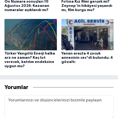
On Numara sonuçları 10
Fırtına Kız filmi gerçek mi?
Ağustos 2026: Kazanan
Zeynep'in hikâyesi yaşandı
numaralar açıklandı mı?
mı, film kurgu mu?
Türker Vangölü Enerji halka
Yanan araçta 4 çocuk
arz ne zaman? Kaç lot
annesinin ces*di bulundu; 4
verecek, katılım endeksine
gözaltı
uygun mu?
Yorumlar