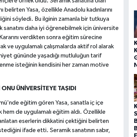
 gençlere örnek oldu. Seramik sanatına olan
ğını belirten Yasa, özellikle Anadolu kadınlarını
iğini söyledi. Bu ilginin zamanla bir tutkuya
sanatını daha iyi öğrenebilmek için üniversite
 Kararını verdikten sonra eğitim sürecine
ak ve uygulamalı çalışmalarda aktif rol alarak
iyet gününde yaşadığı mutluluğun tarif
enme isteğinin kendisini her zaman motive
 ONU ÜNİVERSİTEYE TAŞIDI
mü'nde eğitim gören Yasa, sanatla iç içe
 hem de uygulamalı eğitim aldı. Özellikle
S
nlatan eserlerin dikkatini çektiğini belirten
B
tediğini ifade etti. Seramik sanatının sabır,
E