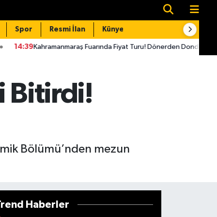
Spor
Resmi İlan
Künye
İletişim
nmaraş Fuarında Fiyat Turu! Dönerden Dondurmaya Her Şeyi Sorduk
Bitirdi!
eramik Bölümü’nden mezun
Trend Haberler