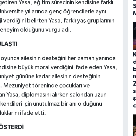
getiren Yasa, eğitim sürecinin kendisine farklı
S
Üniversite yıllarında genç öğrencilerle aynı
verdiğini belirten Yasa, farklı yaş gruplarının
 deneyim olduğunu vurguladı.
ULAŞTI
boyunca ailesinin desteğini her zaman yanında
 kendisine büyük moral verdiğini ifade eden Yasa,
b
niyet gününe kadar ailesinin desteğinin
. Mezuniyet töreninde çocukları ve
s
yan Yasa, diplomasını alırken salondan uzun
ş
 kendileri için unutulmaz bir anı olduğunu
klarını ifade etti.
ÖSTERDİ