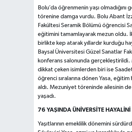
Bolu’da öğrenmenin yaşı olmadığını g
Teknoloji
törenine damga vurdu. Bolu Abant İzz
Fakültesi Seramik Bölümü öğrencisi Sa
Yaşam
eğitimini tamamlayarak mezun oldu. İk
birlikte kep atarak yıllardır kurduğu 
KAHRAMANMARAŞ
Baysal Üniversitesi Güzel Sanatlar Fak
konferans salonunda gerçekleştirildi
dikkat çeken isimlerden biri ise Saade
öğrenci sıralarına dönen Yasa, eğitim
aldı. Mezuniyet töreninde ailesinin d
yaşadı.
76 YAŞINDA ÜNİVERSİTE HAYALİNİ
Yaşıtlarının emeklilik dönemini sürdürd