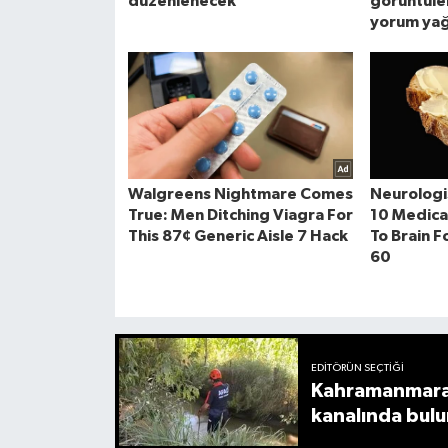
EDITÖRÜN SEÇTIĞI
Kahramanmaraş
kanalında bul