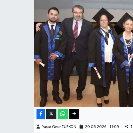
Haberde İnsan
Kültür Sanat
Magazin
Manşet Altı
Manşetler
Resmi İlan
Sağlık
Spor
Yaşar Onur TÜRKÖN
20.06.2026 - 11:09
1
SürManşet