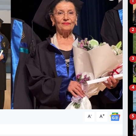
1
2
3
4
-
+
A
A
5