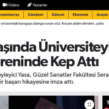
Video
Yazarlar
amanmaraş
Gündem
Güncel
Ekonomi
Asayiş
ya damga vuran söz: Kocanı aldım elinden, çatla
14:39
Kahrama
şında Üniversiteyi 
reninde Kep Attı
öyleyici Yasa, Güzel Sanatlar Fakültesi S
r başarı hikayesine imza attı.