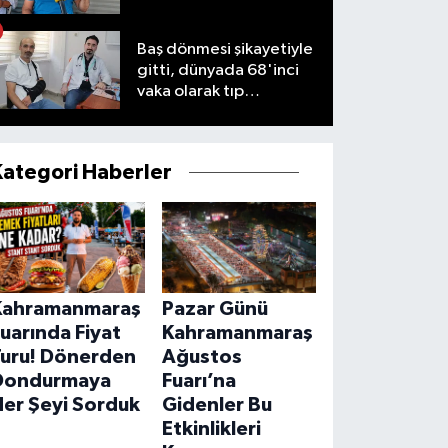
Baş dönmesi şikayetiyle
gitti, dünyada 68'inci
vaka olarak tıp
literatürüne girdi
Kategori Haberler
Kahramanmaraş
Pazar Günü
uarında Fiyat
Kahramanmaraş
Turu! Dönerden
Ağustos
Dondurmaya
Fuarı’na
Her Şeyi Sorduk
Gidenler Bu
Etkinlikleri