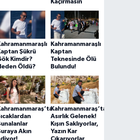
Kaçırmasın
Kahramanmaraşlı
Kahramanmaraşlı
Kaptan Şükrü
Kaptan
Gök Kimdir?
Teknesinde Ölü
Neden Öldü?
Bulundu!
Kahramanmaraş’ta
Kahramanmaraş’ta
ıcaklardan
Asırlık Gelenek!
unalanlar
Kışın Saklıyorlar,
Buraya Akın
Yazın Kar
diyor!
Çıkarıyorlar