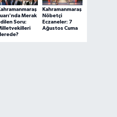
Kahramanmaraş
Kahramanmaraş
Fuarı'nda Merak
Nöbetçi
dilen Soru:
Eczaneler: 7
illetvekilleri
Ağustos Cuma
Nerede?