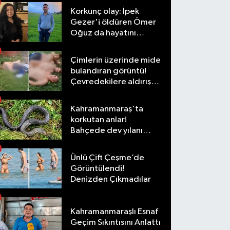
Korkunç olay: İpek
Gezer'i öldüren Ömer
Oğuz da hayatını
kaybetti
Çimlerin üzerinde mide
bulandıran görüntü!
Çevredekilere aldırış
etmediler
Kahramanmaraş'ta
korkutan anlar!
Bahçede dev yılanı
görünce şoke oldu
Ünlü Çift Çeşme’de
Görüntülendi!
Denizden Çıkmadılar
Kahramanmaraşlı Esnaf
Geçim Sıkıntısını Anlattı