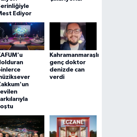
erinliğiyle
Mest Ediyor
KAFUM'u
Kahramanmaraşlı
dolduran
genç doktor
inlerce
denizde can
müziksever
verdi
Zakkum'un
evilen
arkılarıyla
coştu