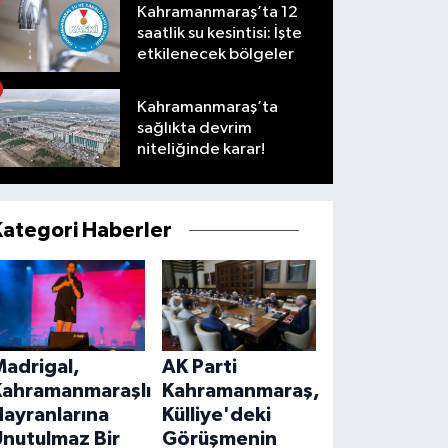
Kahramanmaraş’ta 12
saatlik su kesintisi: İşte
etkilenecek bölgeler
Kahramanmaraş’ta
sağlıkta devrim
niteliğinde karar!
Kategori Haberler
Madrigal,
AK Parti
Kahramanmaraşlı
Kahramanmaraş,
ayranlarına
Külliye'deki
Unutulmaz Bir
Görüşmenin