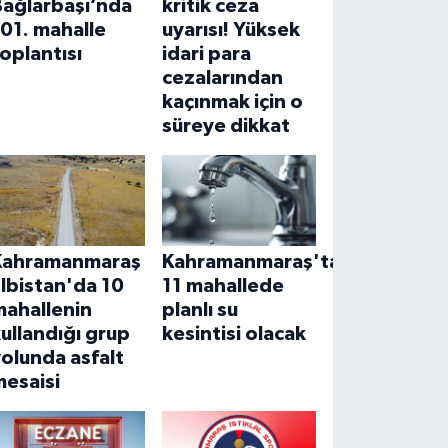
Bağlarbaşı’nda
kritik ceza
01. mahalle
uyarısı! Yüksek
oplantısı
idari para
cezalarından
kaçınmak için o
süreye dikkat
Kahramanmaraş
Kahramanmaraş'ta
lbistan'da 10
11 mahallede
mahallenin
planlı su
ullandığı grup
kesintisi olacak
olunda asfalt
mesaisi