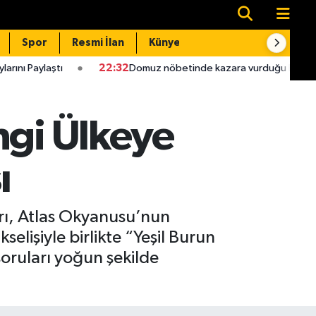
Spor
Resmi İlan
Künye
İletişim
22:32
Domuz nöbetinde kazara vurduğu babası hastanede öld
ngi Ülkeye
ı
rı, Atlas Okyanusu’nun
elişiyle birlikte “Yeşil Burun
soruları yoğun şekilde