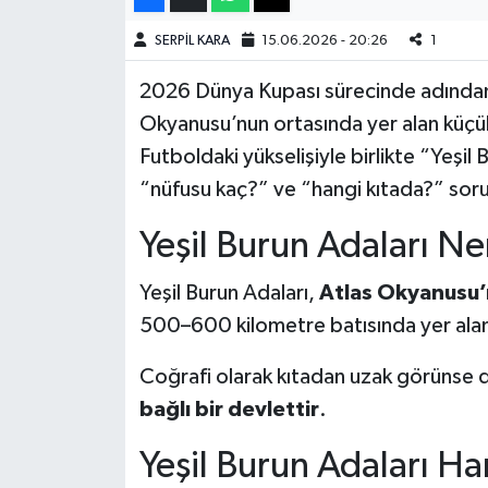
SERPİL KARA
15.06.2026 - 20:26
1
Teknoloji
2026 Dünya Kupası sürecinde adından
Yaşam
Okyanusu’nun ortasında yer alan küçük
Futboldaki yükselişiyle birlikte “Yeşil
KAHRAMANMARAŞ
“nüfusu kaç?” ve “hangi kıtada?” sorula
Yeşil Burun Adaları N
Yeşil Burun Adaları,
Atlas Okyanusu’
500–600 kilometre batısında yer alan 
Coğrafi olarak kıtadan uzak görünse de
bağlı bir devlettir
.
Yeşil Burun Adaları Ha