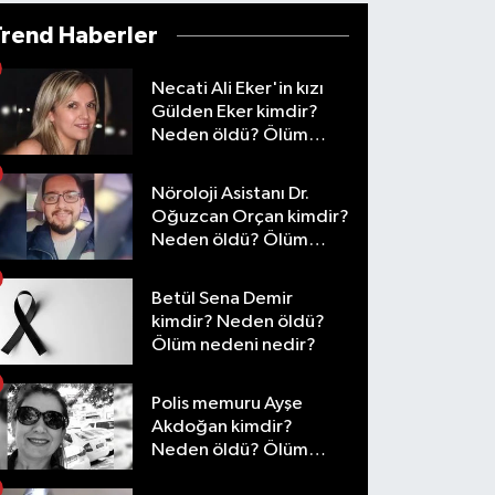
Trend Haberler
Necati Ali Eker'in kızı
Gülden Eker kimdir?
Neden öldü? Ölüm
nedeni nedir?
Nöroloji Asistanı Dr.
Oğuzcan Orçan kimdir?
Neden öldü? Ölüm
nedeni nedir?
Betül Sena Demir
kimdir? Neden öldü?
Ölüm nedeni nedir?
Polis memuru Ayşe
Akdoğan kimdir?
Neden öldü? Ölüm
nedeni nedir?