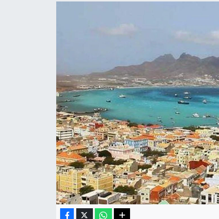
Haberde İnsan
Kültür Sanat
Magazin
Manşet Altı
Manşetler
Resmi İlan
Sağlık
Spor
SürManşet