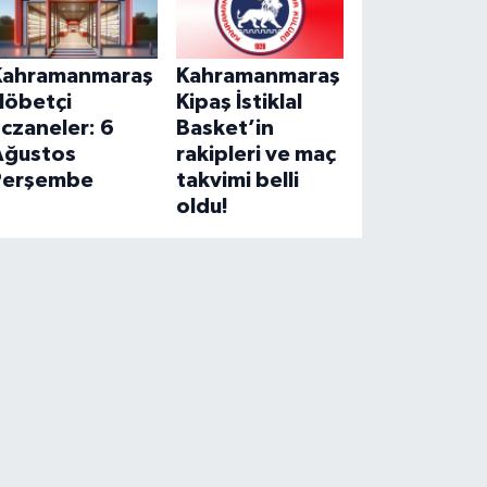
Kahramanmaraş
Kahramanmaraş
Nöbetçi
Kipaş İstiklal
czaneler: 6
Basket’in
Ağustos
rakipleri ve maç
Perşembe
takvimi belli
oldu!