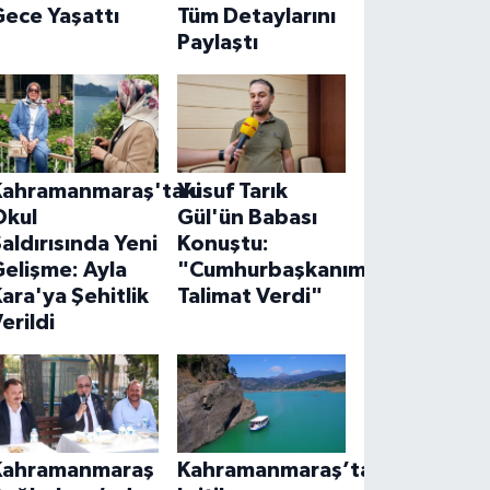
ece Yaşattı
Tüm Detaylarını
Paylaştı
Kahramanmaraş'taki
Yusuf Tarık
Okul
Gül'ün Babası
aldırısında Yeni
Konuştu:
elişme: Ayla
"Cumhurbaşkanımız
ara'ya Şehitlik
Talimat Verdi"
erildi
Kahramanmaraş
Kahramanmaraş’ta