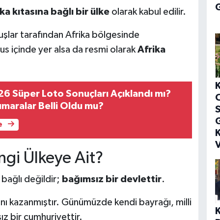
G
ka kıtasına bağlı bir ülke
olarak kabul edilir.
uluşlar tarafından Afrika bölgesinde
anus içinde yer alsa da resmi olarak
Afrika
6 Süper Loto Sonuçları Açıklandı mı?
maralar Belli Oldu mu?
S
G
e
K
V
ngi Ülkeye Ait?
 bağlı değildir;
bağımsız bir devlettir
.
ını kazanmıştır. Günümüzde kendi bayrağı, milli
z bir cumhuriyettir.