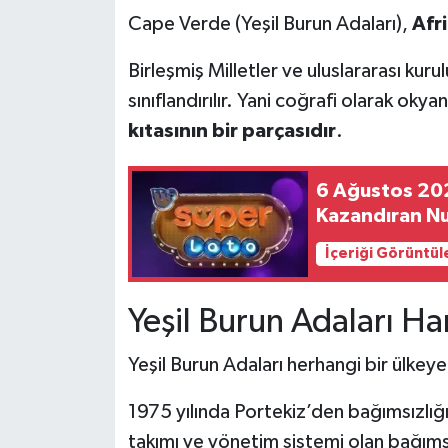
Cape Verde (Yeşil Burun Adaları),
Afri
Birleşmiş Milletler ve uluslararası kur
sınıflandırılır. Yani coğrafi olarak oky
kıtasının bir parçasıdır
.
6 Ağustos 202
Kazandıran Nu
İçeriği Görüntül
Yeşil Burun Adaları Ha
Yeşil Burun Adaları herhangi bir ülkeye
1975 yılında Portekiz’den bağımsızlığ
takımı ve yönetim sistemi olan bağımsı