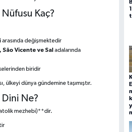
1
n Nüfusu Kaç?
t
i
arasında değişmektedir
 São Vicente ve Sal
adalarında
kelerinden biridir
ı, ülkeyi dünya gündemine taşımıştır.
E
n Dini Ne?
k
y
Katolik mezhebi)**dir.
ir