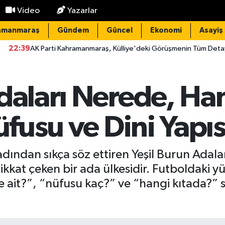
Video
Yazarlar
amanmaraş
Gündem
Güncel
Ekonomi
Asayiş
i Kahramanmaraş, Külliye'deki Görüşmenin Tüm Detaylarını Paylaştı
Adaları Nerede, Ha
üfusu ve Dini Yapıs
ından sıkça söz ettiren Yeşil Burun Adala
kat çeken bir ada ülkesidir. Futboldaki yüks
 ait?”, “nüfusu kaç?” ve “hangi kıtada?” 