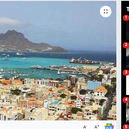
1
2
3
4
-
+
A
A
5