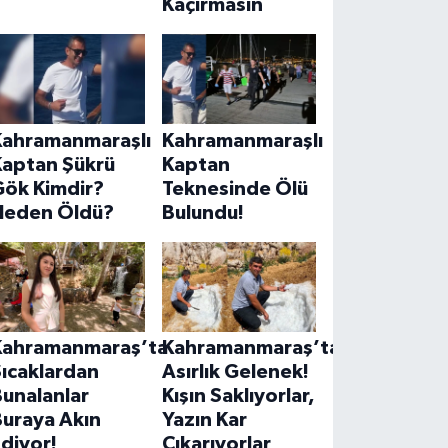
Kaçırmasın
Kahramanmaraşlı
Kahramanmaraşlı
Kaptan Şükrü
Kaptan
Gök Kimdir?
Teknesinde Ölü
Neden Öldü?
Bulundu!
Kahramanmaraş’ta
Kahramanmaraş’ta
ıcaklardan
Asırlık Gelenek!
unalanlar
Kışın Saklıyorlar,
Buraya Akın
Yazın Kar
diyor!
Çıkarıyorlar