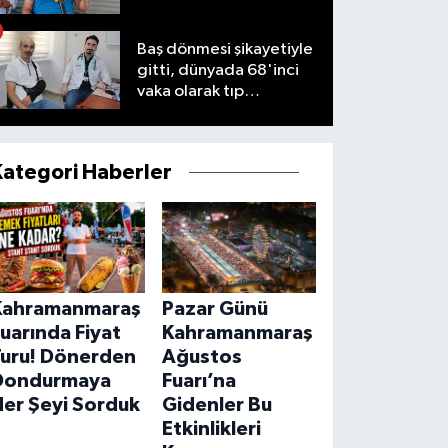
Baş dönmesi şikayetiyle
gitti, dünyada 68'inci
vaka olarak tıp
literatürüne girdi
Kategori Haberler
Kahramanmaraş
Pazar Günü
uarında Fiyat
Kahramanmaraş
Turu! Dönerden
Ağustos
Dondurmaya
Fuarı’na
Her Şeyi Sorduk
Gidenler Bu
Etkinlikleri