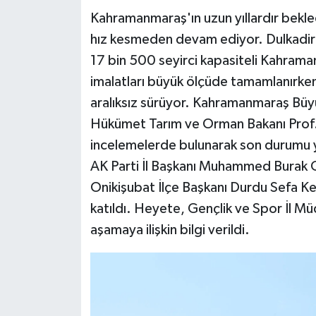
Kahramanmaraş'ın uzun yıllardır bekl
Teknoloji
hız kesmeden devam ediyor. Dulkadiroğ
17 bin 500 seyirci kapasiteli Kahra
Yaşam
imalatları büyük ölçüde tamamlanırken,
aralıksız sürüyor. Kahramanmaraş Büyü
KAHRAMANMARAŞ
Hükümet Tarım ve Orman Bakanı Prof. D
incelemelerde bulunarak son durumu 
AK Parti İl Başkanı Muhammed Burak Gü
Onikişubat İlçe Başkanı Durdu Sefa Ke
katıldı. Heyete, Gençlik ve Spor İl M
aşamaya ilişkin bilgi verildi.