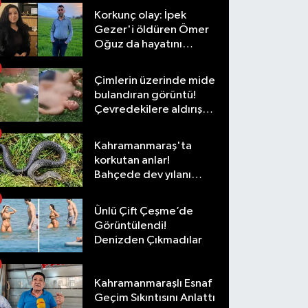
Korkunç olay: İpek
Gezer'i öldüren Ömer
Oğuz da hayatını
kaybetti
Çimlerin üzerinde mide
bulandıran görüntü!
Çevredekilere aldırış
etmediler
Kahramanmaraş'ta
korkutan anlar!
Bahçede dev yılanı
görünce şoke oldu
Ünlü Çift Çeşme’de
Görüntülendi!
Denizden Çıkmadılar
Kahramanmaraşlı Esnaf
Geçim Sıkıntısını Anlattı