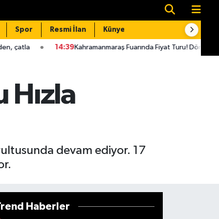
Spor
Resmi İlan
Künye
İletişim
14:39
Kahramanmaraş Fuarında Fiyat Turu! Dönerden Dondurmaya Her
 Hızla
ultusunda devam ediyor. 17
or.
Trend Haberler