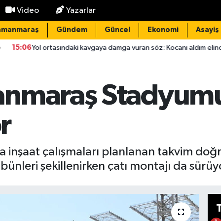
Video
Yazarlar
amanmaraş
Gündem
Güncel
Ekonomi
Asayiş
sındaki kavgaya damga vuran söz: Kocanı aldım elinden, çatla
anmaraş Stadyumu
r
nşaat çalışmaları planlanan takvim doğr
ibünleri şekillenirken çatı montajı da sürüy