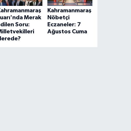
Kahramanmaraş
Kahramanmaraş
Fuarı'nda Merak
Nöbetçi
dilen Soru:
Eczaneler: 7
illetvekilleri
Ağustos Cuma
Nerede?