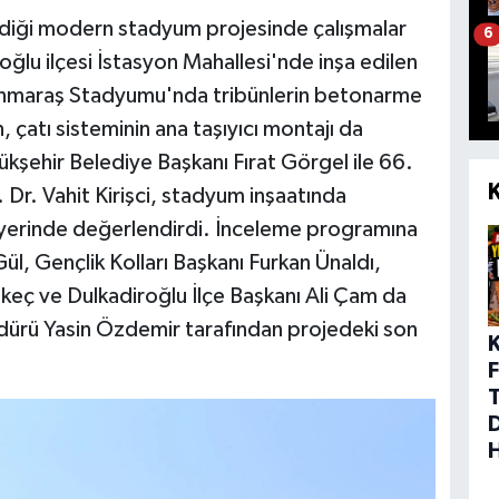
ediği modern stadyum projesinde çalışmalar
6
lu ilçesi İstasyon Mahallesi'nde inşa edilen
manmaraş Stadyumu'nda tribünlerin betonarme
 çatı sisteminin ana taşıyıcı montajı da
kşehir Belediye Başkanı Fırat Görgel ile 66.
r. Vahit Kirişci, stadyum inşaatında
yerinde değerlendirdi. İnceleme programına
l, Gençlik Kolları Başkanı Furkan Ünaldı,
keç ve Dulkadiroğlu İlçe Başkanı Ali Çam da
üdürü Yasin Özdemir tarafından projedeki son
F