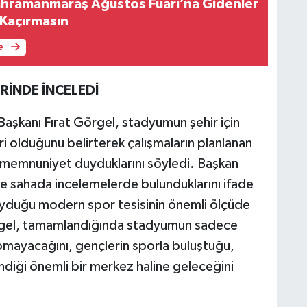
ahramanmaraş Ağustos Fuarı’na Gidenler
i Kaçırmasın
e
İNDE İNCELEDİ
şkanı Fırat Görgel, stadyumun şehir için
ri olduğunu belirterek çalışmaların planlanan
 memnuniyet duyduklarını söyledi. Başkan
likte sahada incelemelerde bulunduklarını ifade
 duyduğu modern spor tesisinin önemli ölçüde
Görgel, tamamlandığında stadyumun sadece
apmayacağını, gençlerin sporla buluştuğu,
endiği önemli bir merkez haline geleceğini