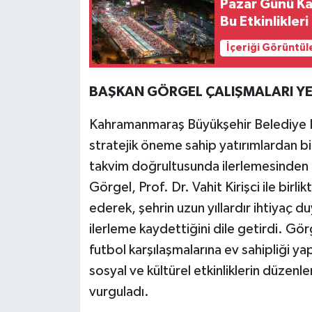
Pazar Günü K
Bu Etkinlikler
İçeriği Görüntül
BAŞKAN GÖRGEL ÇALIŞMALARI YER
Kahramanmaraş Büyükşehir Belediye Ba
stratejik öneme sahip yatırımlardan bi
takvim doğrultusunda ilerlemesinden
Görgel, Prof. Dr. Vahit Kirişci ile bir
ederek, şehrin uzun yıllardır ihtiyaç
ilerleme kaydettiğini dile getirdi. 
futbol karşılaşmalarına ev sahipliği y
sosyal ve kültürel etkinliklerin düzenl
vurguladı.