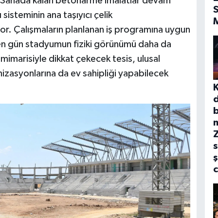
. Sahada kalan betonarme imalatlar devam
S
sisteminin ana taşıyıcı çelik
or. Çalışmaların planlanan iş programına uygun
geçen gün stadyumun fiziki görünümü daha da
marisiyle dikkat çekecek tesis, ulusal
anizasyonlarına da ev sahipliği yapabilecek
b
s
ş