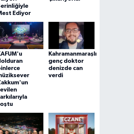
erinliğiyle
Mest Ediyor
KAFUM'u
Kahramanmaraşlı
dolduran
genç doktor
inlerce
denizde can
müziksever
verdi
Zakkum'un
evilen
arkılarıyla
coştu