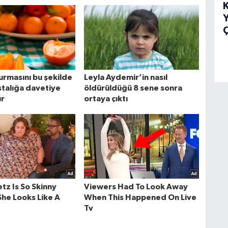
K
Y
Ç