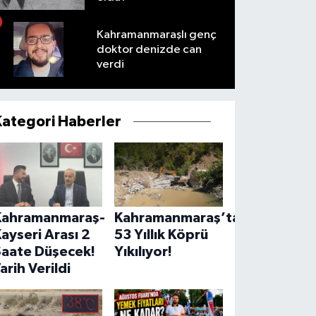
Kahramanmaraşlı genç
doktor denizde can
verdi
Kategori Haberler
Kahramanmaraş-
Kahramanmaraş’ta
ayseri Arası 2
53 Yıllık Köprü
Saate Düşecek!
Yıkılıyor!
arih Verildi