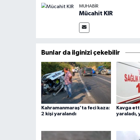
MUHABIR
Mücahit KIR
Bunlar da ilginizi çekebilir
Kahramanmaraş’ta feci kaza:
Kavga ett
2 kişi yaralandı
yaraladı,