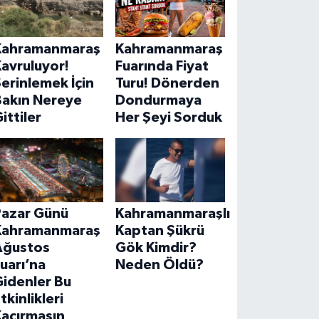
Kahramanmaraş
Kahramanmaraş
avruluyor!
Fuarında Fiyat
erinlemek İçin
Turu! Dönerden
Bakın Nereye
Dondurmaya
ittiler
Her Şeyi Sorduk
Pazar Günü
Kahramanmaraşlı
Kahramanmaraş
Kaptan Şükrü
Ağustos
Gök Kimdir?
uarı’na
Neden Öldü?
Gidenler Bu
tkinlikleri
Kaçırmasın