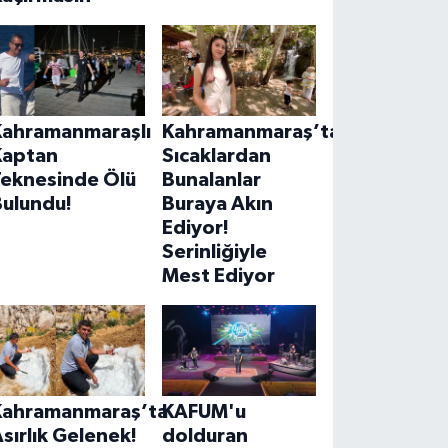
Kahramanmaraşlı
Kahramanmaraş’ta
Kaptan
Sıcaklardan
Teknesinde Ölü
Bunalanlar
Bulundu!
Buraya Akın
Ediyor!
Serinliğiyle
Mest Ediyor
Kahramanmaraş’ta
KAFUM'u
sırlık Gelenek!
dolduran