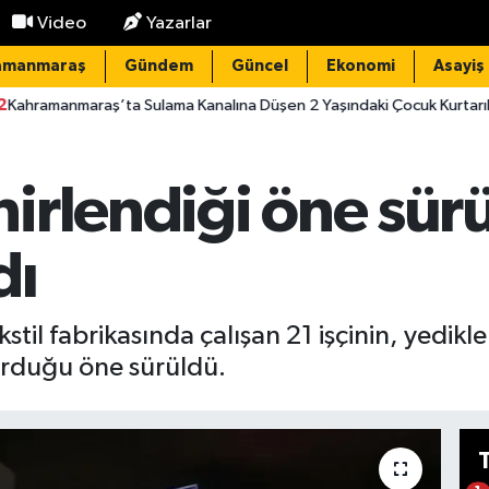
Video
Yazarlar
amanmaraş
Gündem
Güncel
Ekonomi
Asayiş
 Sulama Kanalına Düşen 2 Yaşındaki Çocuk Kurtarılamadı
20:
rlendiği öne sürül
dı
stil fabrikasında çalışan 21 işçinin, yedik
urduğu öne sürüldü.