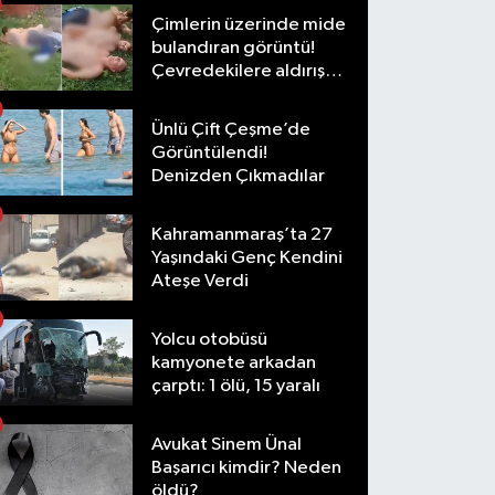
Çimlerin üzerinde mide
bulandıran görüntü!
Çevredekilere aldırış
etmediler
Ünlü Çift Çeşme’de
Görüntülendi!
Denizden Çıkmadılar
Kahramanmaraş’ta 27
Yaşındaki Genç Kendini
Ateşe Verdi
Yolcu otobüsü
kamyonete arkadan
çarptı: 1 ölü, 15 yaralı
Avukat Sinem Ünal
Başarıcı kimdir? Neden
öldü?