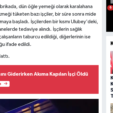
fabrikada, dün öğle yemeği olarak karalahana
6
ekmeği tüketen bazı işçiler, bir süre sonra mide
şamaya başladı. İşçilerden bir kısmı Ulubey'deki,
anelerde tedaviye alındı. İşçilerin sağlık
çalışanların taburcu edildiği, diğerlerinin ise
u ifade edildi.
lattı.
sını Giderirken Akıma Kapılan İşçi Öldü
K
e
T