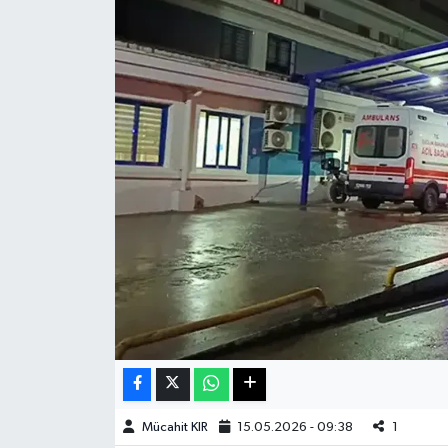
Haberde İnsan
Kültür Sanat
Magazin
Manşet Altı
Manşetler
Resmi İlan
Sağlık
Spor
Mücahit KIR
15.05.2026 - 09:38
1
SürManşet