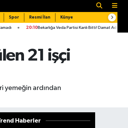
Spor
Resmi İlan
Künye
İletişim
10
Bekarlığa Veda Partisi Kanlı Bitti! Damat Adayı Cezaevine Girdi
en 21 işçi
leri yemeğin ardından
Trend Haberler