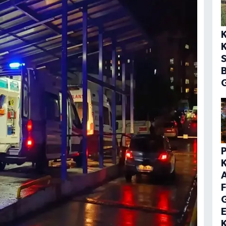
K
S
G
F
E