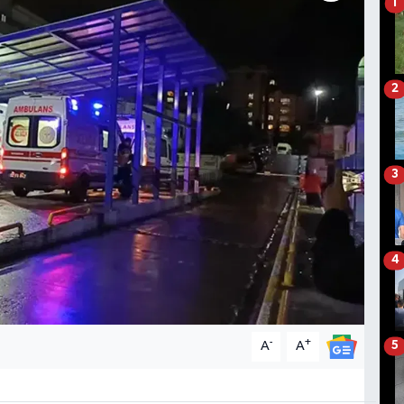
1
2
3
4
-
+
A
A
5