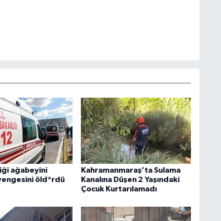
iği ağabeyini
Kahramanmaraş’ta Sulama
 yengesini öld*rdü
Kanalına Düşen 2 Yaşındaki
Çocuk Kurtarılamadı