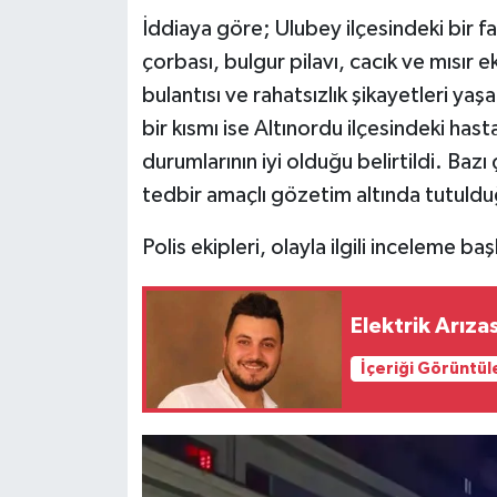
İddiaya göre; Ulubey ilçesindeki bir 
Teknoloji
çorbası, bulgur pilavı, cacık ve mısır 
bulantısı ve rahatsızlık şikayetleri ya
Yaşam
bir kısmı ise Altınordu ilçesindeki hast
durumlarının iyi olduğu belirtildi. Bazı 
KAHRAMANMARAŞ
tedbir amaçlı gözetim altında tutulduğ
Polis ekipleri, olayla ilgili inceleme baş
Elektrik Arıza
İçeriği Görüntül