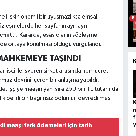
ne ilişkin önemli bir uyuşmazlıkta emsal
6
zleşmelerde her sayfanın ayrı ayrı
kmetti. Kararda, esas olanın sözleşme
ilde ortaya konulması olduğu vurgulandı.
MAHKEMEYE TAŞINDI
an işçi ile işveren şirket arasında hem ücret
maz devrini içeren bir anlaşma yapıldı.
e, işçiye maaşın yanı sıra 250 bin TL tutarında
ık belirli bir bağımsız bölümün devredilmesi
f
i maaşı fark ödemeleri için tarih