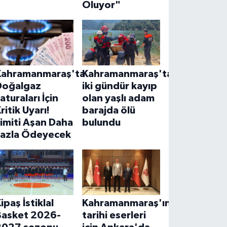
Oluyor"
Kahramanmaraş'ta
Kahramanmaraş'ta
Doğalgaz
iki gündür kayıp
aturaları İçin
olan yaşlı adam
ritik Uyarı!
barajda ölü
imiti Aşan Daha
bulundu
Fazla Ödeyecek
ipaş İstiklal
Kahramanmaraş'ın
Basket 2026-
tarihi eserleri