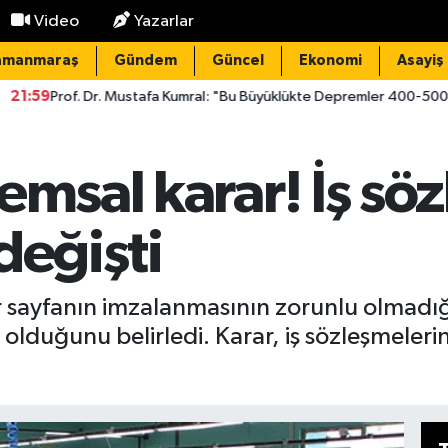
Video
Yazarlar
amanmaraş
Gündem
Güncel
Ekonomi
Asayiş
. Mustafa Kumral: "Bu Büyüklükte Depremler 400-500 Yılda Bir Oluyor"
emsal karar! İş sö
değişti
er sayfanın imzalanmasının zorunlu olmadığ
duğunu belirledi. Karar, iş sözleşmelerinin