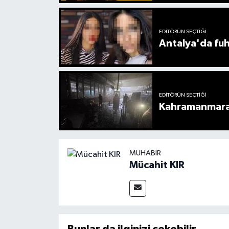
EDITÖRÜN SEÇTIĞI
Antalya'da fuh
EDITÖRÜN SEÇTIĞI
Kahramanmaraş
MUHABIR
Mücahit KIR