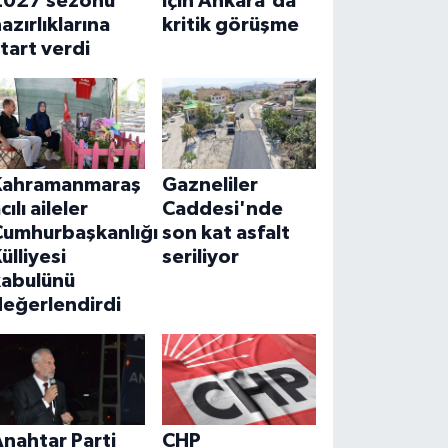
2027 sezonu
için Ankara'da
azırlıklarına
kritik görüşme
tart verdi
Kahramanmaraş
Gazneliler
cılı aileler
Caddesi'nde
Cumhurbaşkanlığı
son kat asfalt
ülliyesi
seriliyor
kabulünü
değerlendirdi
nahtar Parti
CHP