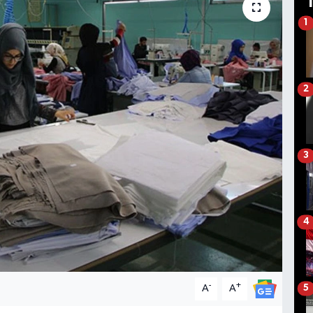
1
2
3
4
-
+
A
A
5