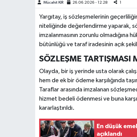
Mücahit KIR
26.06.2026 - 12:28
1
Teknoloji
Yargıtay, iş sözleşmelerinin geçerliliği
niteliğinde değerlendirme yaparak, sö
Yaşam
imzalanmasının zorunlu olmadığına hü
bütünlüğü ve taraf iradesinin açık şek
KAHRAMANMARAŞ
SÖZLEŞME TARTIŞMASI 
Olayda, bir iş yerinde usta olarak çalış
hem de ek bir ödeme karşılığında taşın
Taraflar arasında imzalanan sözleşmed
hizmet bedeli ödenmesi ve buna karşıl
kararlaştırıldı.
En düşük emekl
açıklandı