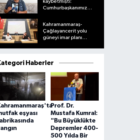
kaybetmişti:
Cumhurbaşkanımız
taleplerimizi olumlu
karşıladı
Kahramanmaraş-
Çağlayancerit yolu
güneyi imar planı
masaya yatırıldı
Kategori Haberler
Kahramanmaraş'ta
Prof. Dr.
mutfak eşyası
Mustafa Kumral:
abrikasında
"Bu Büyüklükte
yangın
Depremler 400-
500 Yılda Bir