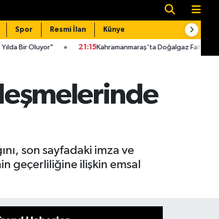
Spor
Resmi İlan
Künye
İletişim
21:15
Kahramanmaraş'ta Doğalgaz Faturaları İçin Kritik Uyarı!
zleşmelerinde
ını, son sayfadaki imza ve
 geçerliliğine ilişkin emsal