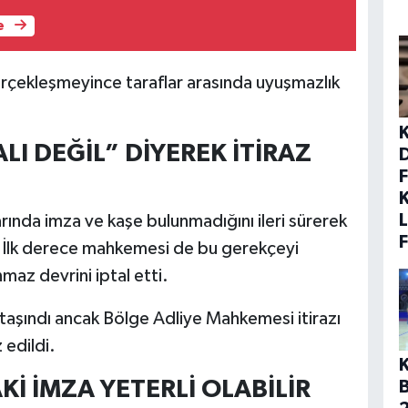
e
rçekleşmeyince taraflar arasında uyuşmazlık
LI DEĞİL” DİYEREK İTİRAZ
F
K
L
rında imza ve kaşe bulunmadığını ileri sürerek
 İlk derece mahkemesi de bu gerekçeyi
maz devrini iptal etti.
 taşındı ancak Bölge Adliye Mahkemesi itirazı
edildi.
K
Kİ İMZA YETERLİ OLABİLİR