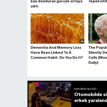
EDITÖRÜN SEÇTIĞI
Otomobilde sil
erkek yaraland