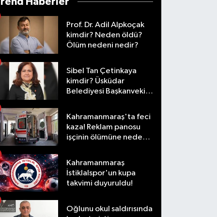
Trend Haberler
Prof. Dr. Adil Alpkoçak
kimdir? Neden öldü?
Ölüm nedeni nedir?
Sibel Tan Çetinkaya
kimdir? Üsküdar
Belediyesi Başkanvekili
olarak hangi
görevlerde bulundu?
Kahramanmaraş'ta feci
kaza! Reklam panosu
işçinin ölümüne neden
oldu
Kahramanmaraş
İstiklalspor'un kupa
takvimi duyuruldu!
Oğlunu okul saldırısında