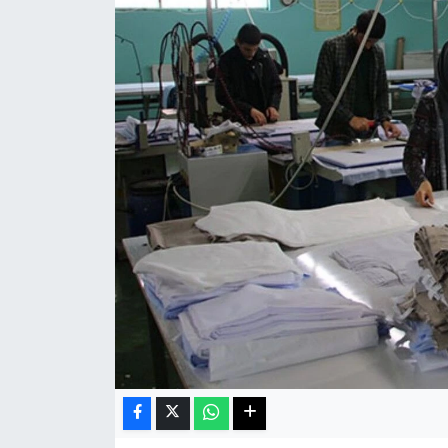
Haberde İnsan
Kültür Sanat
Magazin
Manşet Altı
Manşetler
Resmi İlan
Sağlık
Spor
SürManşet