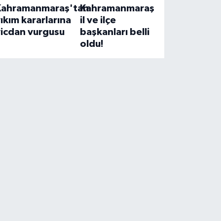
Kahramanmaraş'tan
Kahramanmaraş
ıkım kararlarına
il ve ilçe
vicdan vurgusu
başkanları belli
oldu!