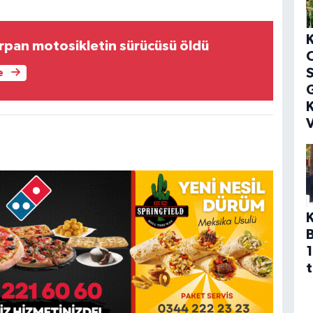
arpan motosikletin sürücüsü öldü
S
e
G
K
V
1
t