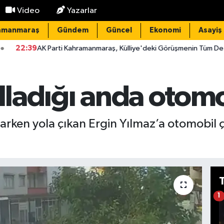
Video
Yazarlar
amanmaraş
Gündem
Güncel
Ekonomi
Asayiş
 Parti Kahramanmaraş, Külliye'deki Görüşmenin Tüm Detaylarını Payla
alladığı anda otomo
llarken yola çıkan Ergin Yılmaz’a otomobil
1