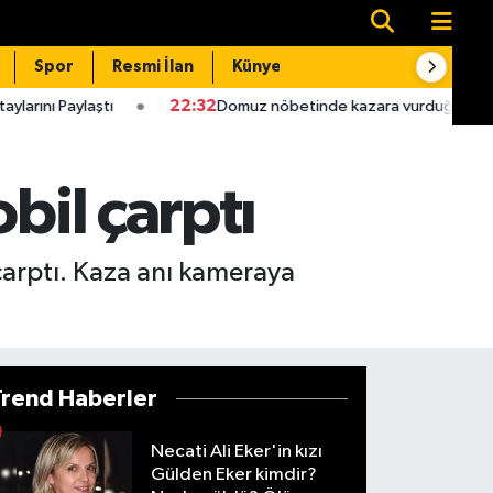
Spor
Resmi İlan
Künye
İletişim
ştı
22:32
Domuz nöbetinde kazara vurduğu babası hastaned
bil çarptı
 çarptı. Kaza anı kameraya
Trend Haberler
Necati Ali Eker'in kızı
Gülden Eker kimdir?