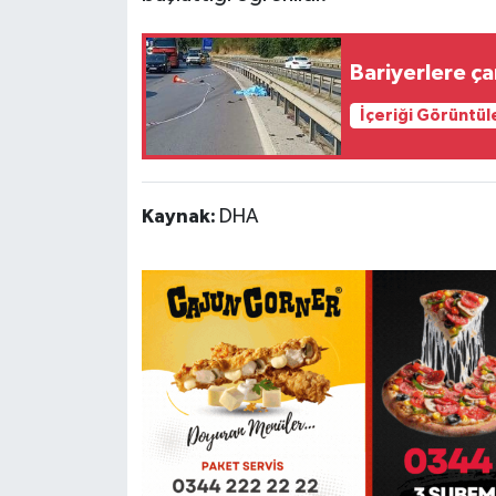
Bariyerlere ç
İçeriği Görüntül
Kaynak:
DHA