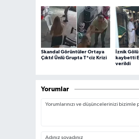
Skandal Görüntüler Ortaya
İznik Gölü
Çıktı! Ünlü Grupta T*ciz Krizi
kaybetti 
verildi
Yorumlar