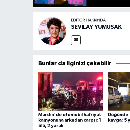
EDITÖR HAKKINDA
SEVİLAY YUMUŞAK
Bunlar da ilginizi çekebilir
Mardin'de otomobil hafriyat
Düğünde 
kamyonuna arkadan çarptı: 1
kavga: 5 y
ölü, 2 yaralı