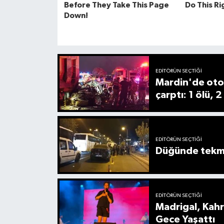
EDITÖRÜN SEÇTIĞI
Mardin'de oto
çarptı: 1 ölü, 2
EDITÖRÜN SEÇTIĞI
Düğünde tekmel
EDITÖRÜN SEÇTIĞI
Madrigal, Kah
Gece Yaşattı