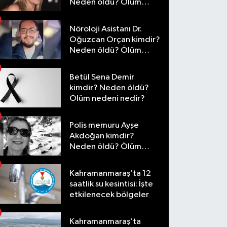
Neden öldü? Ölüm
nedeni nedir?
Nöroloji Asistanı Dr.
Oğuzcan Orçan kimdir?
Neden öldü? Ölüm
nedeni nedir?
Betül Sena Demir
kimdir? Neden öldü?
Ölüm nedeni nedir?
Polis memuru Ayşe
Akdoğan kimdir?
Neden öldü? Ölüm
nedeni nedir?
Kahramanmaraş’ta 12
saatlik su kesintisi: İşte
etkilenecek bölgeler
Kahramanmaraş’ta