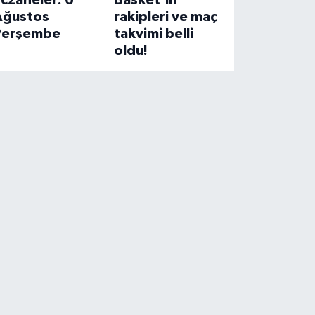
czaneler: 6
Basket’in
Ağustos
rakipleri ve maç
Perşembe
takvimi belli
oldu!