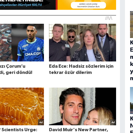
E
k
y