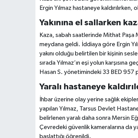
Ergin Yılmaz hastaneye kaldırılırken, ol
Teknoloji
Yakınına el sallarken ka
Yaşam
Kaza, sabah saatlerinde Mithat Paşa
meydana geldi. İddiaya göre Ergin Yıl
KAHRAMANMARAŞ
yakını olduğu belirtilen bir kişinin ses
sırada Yılmaz’ın eşi yolun karşısına g
Hasan S. yönetimindeki 33 BED 957 pl
Yaralı hastaneye kaldırıl
İhbar üzerine olay yerine sağlık ekiple
yapılan Yılmaz, Tarsus Devlet Hastanes
belirlenen yaralı daha sonra Mersin Eğ
Çevredeki güvenlik kameralarına da yans
başlattığı öğrenildi.