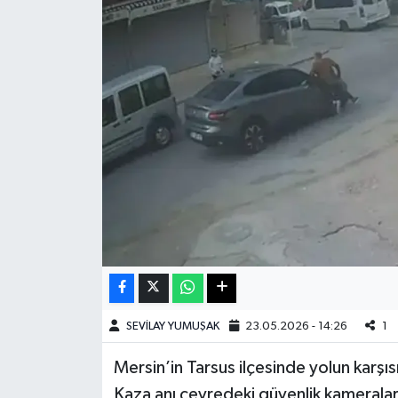
Haberde İnsan
Kültür Sanat
Magazin
Manşet Altı
Manşetler
Resmi İlan
Sağlık
SEVİLAY YUMUŞAK
23.05.2026 - 14:26
1
Spor
Mersin’in Tarsus ilçesinde yolun karşı
Kaza anı çevredeki güvenlik kameralar
SürManşet