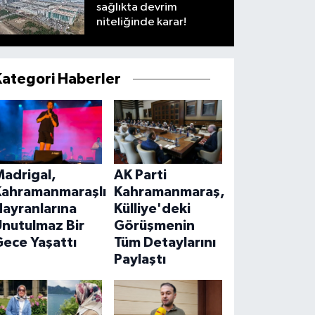
sağlıkta devrim
niteliğinde karar!
Kategori Haberler
Madrigal,
AK Parti
Kahramanmaraşlı
Kahramanmaraş,
ayranlarına
Külliye'deki
Unutulmaz Bir
Görüşmenin
ece Yaşattı
Tüm Detaylarını
Paylaştı