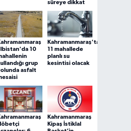
süreye dikkat
Kahramanmaraş
Kahramanmaraş'ta
lbistan'da 10
11 mahallede
mahallenin
planlı su
ullandığı grup
kesintisi olacak
olunda asfalt
mesaisi
Kahramanmaraş
Kahramanmaraş
Nöbetçi
Kipaş İstiklal