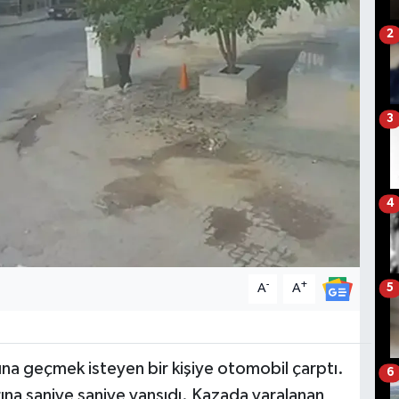
2
3
4
-
+
A
A
5
sına geçmek isteyen bir kişiye otomobil çarptı.
6
ına saniye saniye yansıdı. Kazada yaralanan