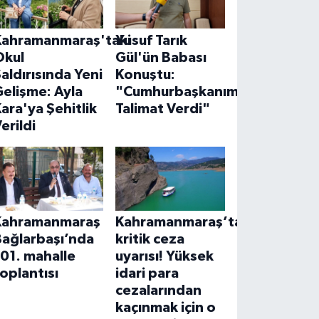
Kahramanmaraş'taki
Yusuf Tarık
Okul
Gül'ün Babası
aldırısında Yeni
Konuştu:
elişme: Ayla
"Cumhurbaşkanımız
ara'ya Şehitlik
Talimat Verdi"
erildi
Kahramanmaraş
Kahramanmaraş’ta
Bağlarbaşı’nda
kritik ceza
01. mahalle
uyarısı! Yüksek
oplantısı
idari para
cezalarından
kaçınmak için o