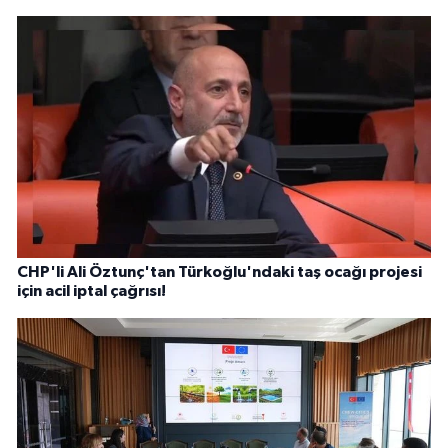
CHP'li Ali Öztunç'tan Türkoğlu'ndaki taş ocağı projesi
için acil iptal çağrısı!