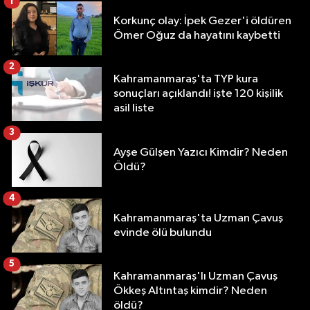
1
Korkunç olay: İpek Gezer'i öldüren
Ömer Oğuz da hayatını kaybetti
2
Kahramanmaraş'ta TYP kura
sonuçları açıklandı! işte 120 kişilik
asil liste
3
Ayşe Gülşen Yazıcı Kimdir? Neden
Öldü?
4
Kahramanmaraş'ta Uzman Çavuş
evinde ölü bulundu
5
Kahramanmaraş'lı Uzman Çavuş
Ökkeş Altıntaş kimdir? Neden
öldü?