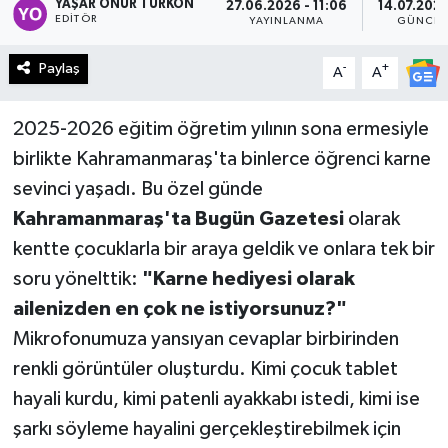
YAŞAR ONUR TÜRKÖN
27.06.2026 - 11:06
14.07.2026
EDITÖR
YAYINLANMA
GÜNCEL
Haberde İnsan
Paylaş
-
+
A
A
Kültür Sanat
2025-2026 eğitim öğretim yılının sona ermesiyle
Magazin
birlikte Kahramanmaraş'ta binlerce öğrenci karne
sevinci yaşadı. Bu özel günde
Manşet Altı
Kahramanmaraş'ta Bugün Gazetesi
olarak
Manşetler
kentte çocuklarla bir araya geldik ve onlara tek bir
soru yönelttik:
"Karne hediyesi olarak
Resmi İlan
ailenizden en çok ne istiyorsunuz?"
Mikrofonumuza yansıyan cevaplar birbirinden
Sağlık
renkli görüntüler oluşturdu. Kimi çocuk tablet
Spor
hayali kurdu, kimi patenli ayakkabı istedi, kimi ise
şarkı söyleme hayalini gerçekleştirebilmek için
SürManşet