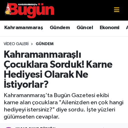
Kahramanmaraş
Kahramanmaraş Nöbetçi Eczaneler
Kahramanmaraş
Gündem
Güncel
Ekonomi
Kahramanmaraş Sokak Röportajları
Kahramanmaraş Hava Durumu
VIDEO GALERI
GÜNDEM
Bilim ve Teknoloji
Kahramanmaraş Namaz Vakitleri
Kahramanmaraşlı
Çocuklara Sorduk! Karne
Çevre
Kahramanmaraş Trafik Yoğunluk Haritası
Hediyesi Olarak Ne
Eğitim
Süper Lig Puan Durumu ve Fikstür
İstiyorlar?
Ekonomi
Tüm Manşetler
Kahramanmaraş'ta Bugün Gazetesi ekibi
karne alan çocuklara "Ailenizden en çok hangi
hediyeyi istersiniz?" diye sordu. İşte yüzleri
Genel
Son Dakika Haberleri
gülümseten cevaplar.
Güncel
Haber Arşivi