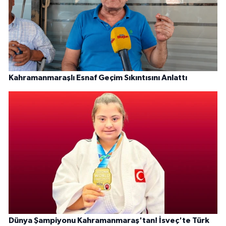
Kahramanmaraşlı Esnaf Geçim Sıkıntısını Anlattı
Dünya Şampiyonu Kahramanmaraş'tan! İsveç'te Türk