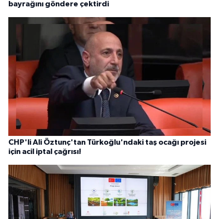
bayrağını göndere çektirdi
CHP'li Ali Öztunç'tan Türkoğlu'ndaki taş ocağı projesi
için acil iptal çağrısı!