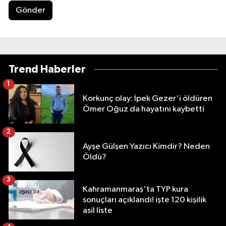
Gönder
Trend Haberler
1
Korkunç olay: İpek Gezer'i öldüren
Ömer Oğuz da hayatını kaybetti
2
Ayşe Gülşen Yazıcı Kimdir? Neden
Öldü?
3
Kahramanmaraş'ta TYP kura
sonuçları açıklandı! işte 120 kişilik
asil liste