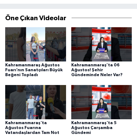
Öne Çıkan Videolar
Kahramanmaraş Ağustos
Kahramanmaraş’ta 06
Fuarı’nın Sanatçıları Büyük
Ağustos! Şehir
Beğeni Topladı
Gündeminde Neler Var?
Kahramanmaraş'ta
Kahramanmaraş'ta 5
Ağustos Fuarına
Ağustos Çarşamba
Vatandaşlardan Tam Not
Gündemi