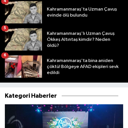
4
Kahramanmaraş'ta Uzman Çavuş
evinde ölü bulundu
5
Kahramanmaraş'lı Uzman Çavuş
Ökkeş Altıntaş kimdir? Neden
öldü?
6
Kahramanmaraş'ta bina aniden
çöktü! Bölgeye AFAD ekipleri sevk
edildi
Kategori Haberler