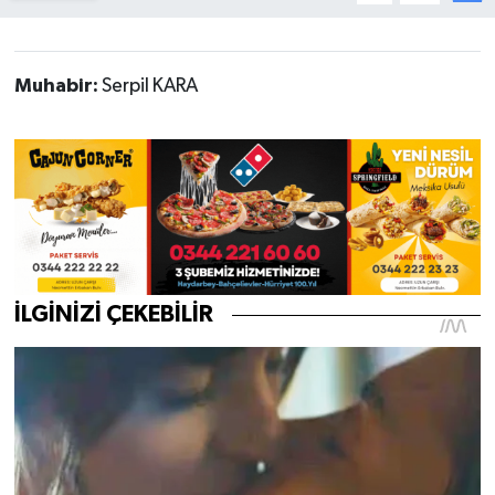
Haberde İnsan
Muhabir:
Serpil KARA
Kültür Sanat
Magazin
Manşet Altı
Manşetler
Resmi İlan
Sağlık
Spor
SürManşet