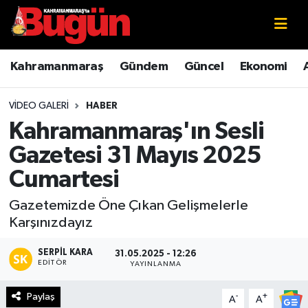
Kahramanmaraş
Kahramanmaraş Nöbetçi Eczaneler
Kahramanmaraş
Gündem
Güncel
Ekonomi
Kahramanmaraş Sokak Röportajları
Kahramanmaraş Hava Durumu
VIDEO GALERI
HABER
Bilim ve Teknoloji
Kahramanmaraş Namaz Vakitleri
Kahramanmaraş'ın Sesli
Gazetesi 31 Mayıs 2025
Çevre
Kahramanmaraş Trafik Yoğunluk Haritası
Cumartesi
Eğitim
Süper Lig Puan Durumu ve Fikstür
Gazetemizde Öne Çıkan Gelişmelerle
Karşınızdayız
Ekonomi
Tüm Manşetler
SERPIL KARA
31.05.2025 - 12:26
Genel
Son Dakika Haberleri
EDITÖR
YAYINLANMA
Paylaş
Güncel
Haber Arşivi
-
+
A
A