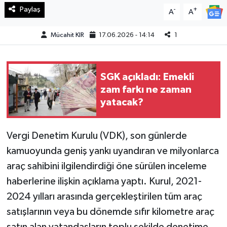
Paylaş
-
+
A
A
Teknoloji
Mücahit KIR
17.06.2026 - 14:14
1
Yaşam
KAHRAMANMARAŞ
SGK açıkladı: Emekli
zam farkı ne zaman
yatacak?
Vergi Denetim Kurulu (VDK), son günlerde
kamuoyunda geniş yankı uyandıran ve milyonlarca
araç sahibini ilgilendirdiği öne sürülen inceleme
haberlerine ilişkin açıklama yaptı. Kurul, 2021-
2024 yılları arasında gerçekleştirilen tüm araç
satışlarının veya bu dönemde sıfır kilometre araç