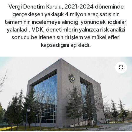
Vergi Denetim Kurulu, 2021-2024 döneminde
Haberde İnsan
gerçekleşen yaklaşık 4 milyon araç satışının
tamamının incelemeye alındığı yönündeki iddiaları
Kültür Sanat
yalanladı. VDK, denetimlerin yalnızca risk analizi
sonucu belirlenen sınırlı işlem ve mükellefleri
Magazin
kapsadığını açıkladı.
Manşet Altı
Manşetler
Resmi İlan
Sağlık
Spor
SürManşet