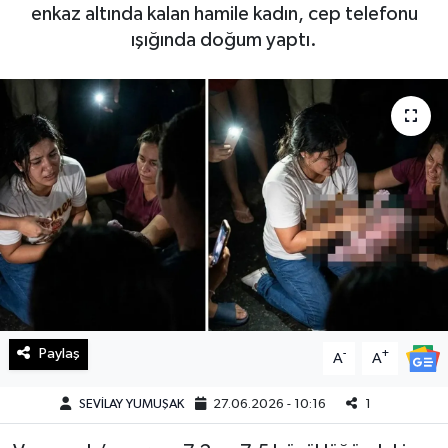
enkaz altında kalan hamile kadın, cep telefonu
Haberde İnsan
ışığında doğum yaptı.
Kültür Sanat
Magazin
Manşet Altı
Manşetler
Resmi İlan
Sağlık
Paylaş
-
+
A
A
Spor
SEVİLAY YUMUŞAK
27.06.2026 - 10:16
1
SürManşet