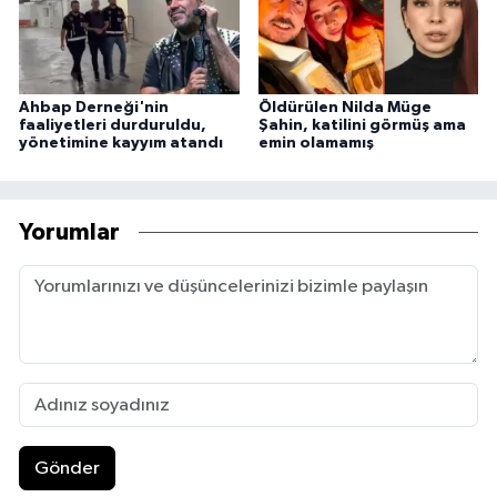
Ahbap Derneği'nin
Öldürülen Nilda Müge
faaliyetleri durduruldu,
Şahin, katilini görmüş ama
yönetimine kayyım atandı
emin olamamış
Yorumlar
Gönder