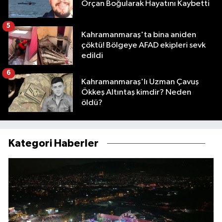
Orçan Boğularak Hayatını Kaybetti
5
Kahramanmaraş'ta bina aniden
çöktü! Bölgeye AFAD ekipleri sevk
edildi
6
Kahramanmaraş'lı Uzman Çavuş
Ökkeş Altıntaş kimdir? Neden
öldü?
Kategori Haberler