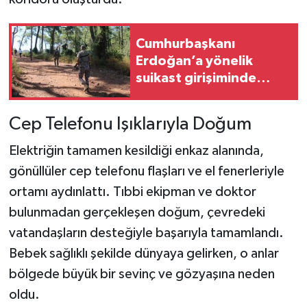
Cumhurbaşkanı
Erdoğan’a yönelik
suikast girişiminde
bulunan ekipteki
Burkay Karatepe; yer
Cep Telefonu Işıklarıyla Doğum
gösteriyor
Elektriğin tamamen kesildiği enkaz alanında,
gönüllüler cep telefonu flaşları ve el fenerleriyle
ortamı aydınlattı. Tıbbi ekipman ve doktor
bulunmadan gerçekleşen doğum, çevredeki
vatandaşların desteğiyle başarıyla tamamlandı.
Bebek sağlıklı şekilde dünyaya gelirken, o anlar
bölgede büyük bir sevinç ve gözyaşına neden
oldu.