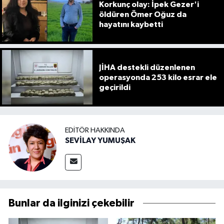
Korkunç olay: İpek Gezer'i
öldüren Ömer Oğuz da
hayatını kaybetti
JİHA destekli düzenlenen
operasyonda 253 kilo esrar ele
geçirildi
EDITÖR HAKKINDA
SEVİLAY YUMUŞAK
Bunlar da ilginizi çekebilir