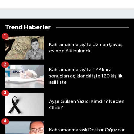
Trend Haberler
1
Kahramanmaraş'ta Uzman Çavuş
evinde ölü bulundu
2
Kahramanmaraş'ta TYP kura
sonuçları açıklandı! işte 120 kişilik
asil liste
3
Ayşe Gülşen Yazıcı Kimdir? Neden
Öldü?
4
Kahramanmaraşlı Doktor Oğuzcan