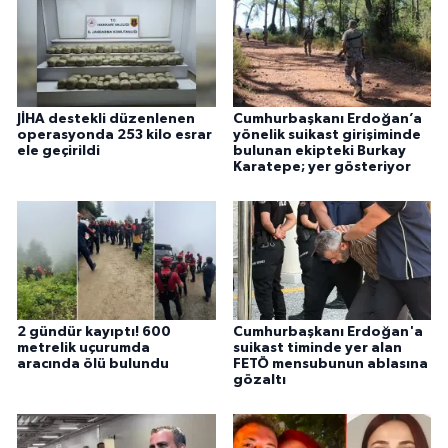
JİHA destekli düzenlenen
Cumhurbaşkanı Erdoğan’a
operasyonda 253 kilo esrar
yönelik suikast girişiminde
ele geçirildi
bulunan ekipteki Burkay
Karatepe; yer gösteriyor
2 gündür kayıptı! 600
Cumhurbaşkanı Erdoğan'a
metrelik uçurumda
suikast timinde yer alan
aracında ölü bulundu
FETÖ mensubunun ablasına
gözaltı