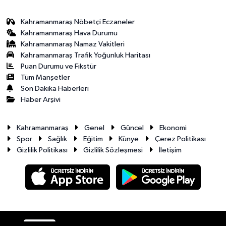
Kahramanmaraş Nöbetçi Eczaneler
Kahramanmaraş Hava Durumu
Kahramanmaraş Namaz Vakitleri
Kahramanmaraş Trafik Yoğunluk Haritası
Puan Durumu ve Fikstür
Tüm Manşetler
Son Dakika Haberleri
Haber Arşivi
Kahramanmaraş
Genel
Güncel
Ekonomi
Spor
Sağlık
Eğitim
Künye
Çerez Politikası
Gizlilik Politikası
Gizlilik Sözleşmesi
İletişim