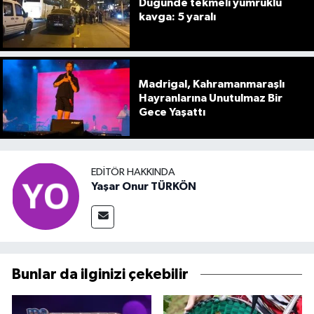
Düğünde tekmeli yumruklu
kavga: 5 yaralı
Madrigal, Kahramanmaraşlı
Hayranlarına Unutulmaz Bir
Gece Yaşattı
EDITÖR HAKKINDA
Yaşar Onur TÜRKÖN
Bunlar da ilginizi çekebilir