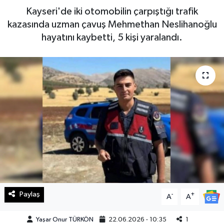
Kayseri'de iki otomobilin çarpıştığı trafik
Haberde İnsan
kazasında uzman çavuş Mehmethan Neslihanoğlu
hayatını kaybetti, 5 kişi yaralandı.
Kültür Sanat
Magazin
Manşet Altı
Manşetler
Resmi İlan
Sağlık
Paylaş
-
+
Spor
A
A
Yaşar Onur TÜRKÖN
22.06.2026 - 10:35
1
SürManşet