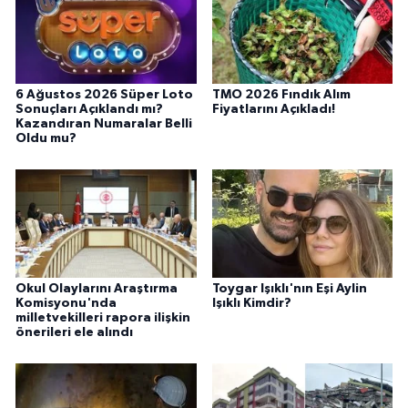
6 Ağustos 2026 Süper Loto
TMO 2026 Fındık Alım
Sonuçları Açıklandı mı?
Fiyatlarını Açıkladı!
Kazandıran Numaralar Belli
Oldu mu?
Okul Olaylarını Araştırma
Toygar Işıklı'nın Eşi Aylin
Komisyonu'nda
Işıklı Kimdir?
milletvekilleri rapora ilişkin
önerileri ele alındı