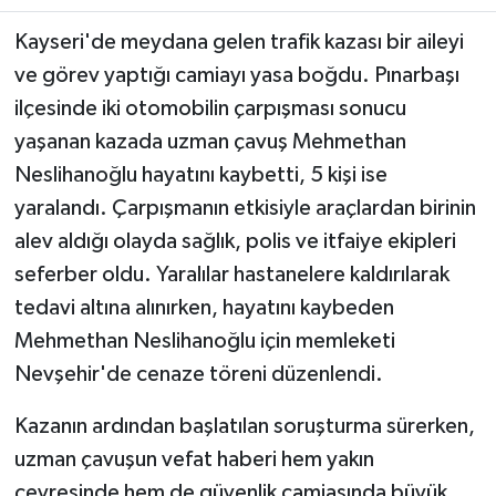
Kayseri'de meydana gelen trafik kazası bir aileyi
Teknoloji
ve görev yaptığı camiayı yasa boğdu. Pınarbaşı
ilçesinde iki otomobilin çarpışması sonucu
Yaşam
yaşanan kazada uzman çavuş Mehmethan
KAHRAMANMARAŞ
Neslihanoğlu hayatını kaybetti, 5 kişi ise
yaralandı. Çarpışmanın etkisiyle araçlardan birinin
alev aldığı olayda sağlık, polis ve itfaiye ekipleri
seferber oldu. Yaralılar hastanelere kaldırılarak
tedavi altına alınırken, hayatını kaybeden
Mehmethan Neslihanoğlu için memleketi
Nevşehir'de cenaze töreni düzenlendi.
Kazanın ardından başlatılan soruşturma sürerken,
uzman çavuşun vefat haberi hem yakın
çevresinde hem de güvenlik camiasında büyük