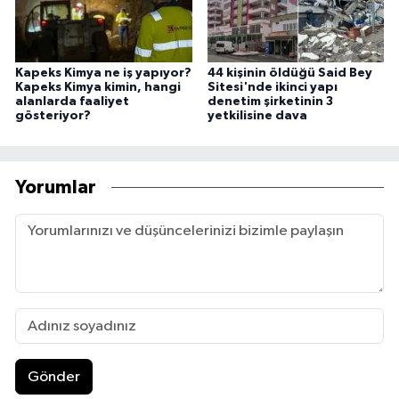
Kapeks Kimya ne iş yapıyor?
44 kişinin öldüğü Said Bey
Kapeks Kimya kimin, hangi
Sitesi'nde ikinci yapı
alanlarda faaliyet
denetim şirketinin 3
gösteriyor?
yetkilisine dava
Yorumlar
Gönder