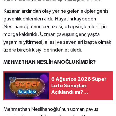
Kazanın ardından olay yerine gelen ekipler geniş
güvenlik önlemleri aldı. Hayatını kaybeden
Neslihanoğlu'nun cenazesi, otopsi işlemleri için
morga kaldırıldı. Uzman çavuşun genç yaşta
yaşamını yitirmesi, ailesi ve sevenleri başta olmak
üzere birçok kişiyi derinden etkiledi.
MEHMETHAN NESLİHANOĞLU KİMDİR?
6 Ağustos 2026 Süper
Loto Sonuçları
Açıklandı mı?
Kazandıran Numaralar
Belli Oldu mu?
Mehmethan Neslihanoğlu'nun uzman çavuş