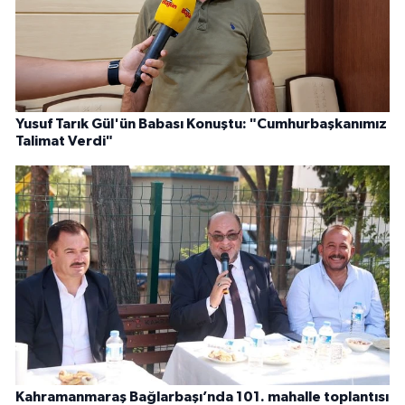
Yusuf Tarık Gül'ün Babası Konuştu: "Cumhurbaşkanımız
Talimat Verdi"
Kahramanmaraş Bağlarbaşı’nda 101. mahalle toplantısı