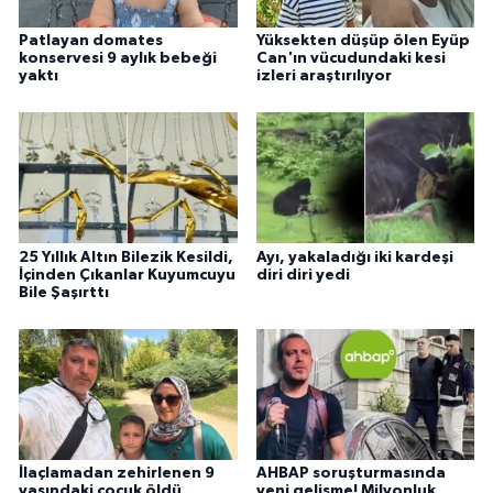
Patlayan domates
Yüksekten düşüp ölen Eyüp
konservesi 9 aylık bebeği
Can'ın vücudundaki kesi
yaktı
izleri araştırılıyor
25 Yıllık Altın Bilezik Kesildi,
Ayı, yakaladığı iki kardeşi
İçinden Çıkanlar Kuyumcuyu
diri diri yedi
Bile Şaşırttı
İlaçlamadan zehirlenen 9
AHBAP soruşturmasında
yaşındaki çocuk öldü,
yeni gelişme! Milyonluk