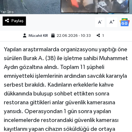
Teknoloji
Paylaş
-
+
A
A
Yaşam
Mücahit KIR
22.06.2026 - 10:33
1
KAHRAMANMARAŞ
Yapılan araştırmalarda organizasyonu yaptığı öne
sürülen Burak A. (38) ile işletme sahibi Muhammet
Aydın gözaltına alındı. Toplam 11 şüpheli
emniyetteki işlemlerinin ardından savcılık kararıyla
serbest bırakıldı. Kadınların erkeklerle kahve
dükkanında buluşup sohbet ettikten sonra
restorana gittikleri anlar güvenlik kamerasına
yansıdı. Operasyondan 1 gün sonra yapılan
incelemelerde restorandaki güvenlik kamerası
kayıtlarını yapan cihazın söküldüğü de ortaya