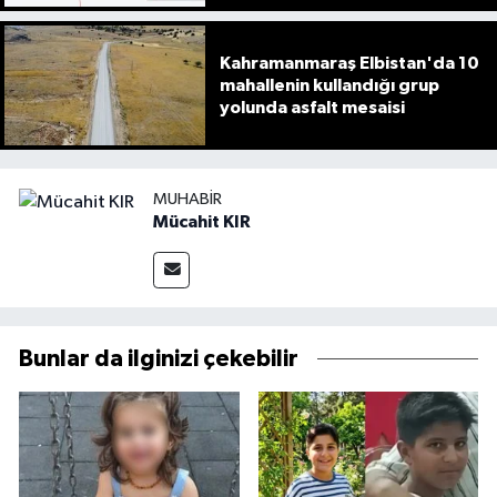
Kahramanmaraş Elbistan'da 10
mahallenin kullandığı grup
yolunda asfalt mesaisi
MUHABIR
Mücahit KIR
Bunlar da ilginizi çekebilir