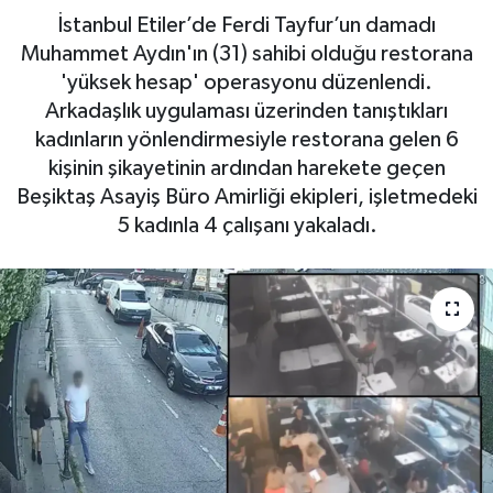
İstanbul Etiler’de Ferdi Tayfur’un damadı
Haberde İnsan
Muhammet Aydın'ın (31) sahibi olduğu restorana
'yüksek hesap' operasyonu düzenlendi.
Kültür Sanat
Arkadaşlık uygulaması üzerinden tanıştıkları
kadınların yönlendirmesiyle restorana gelen 6
Magazin
kişinin şikayetinin ardından harekete geçen
Beşiktaş Asayiş Büro Amirliği ekipleri, işletmedeki
Manşet Altı
5 kadınla 4 çalışanı yakaladı.
Manşetler
Resmi İlan
Sağlık
Spor
SürManşet