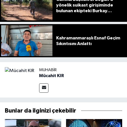
yönelik suikast girişiminde
bulunan ekipteki Burkay
Karatepe; yer gösteriyor
Kahramanmaraşlı Esnaf Geçim
Sıkıntısını Anlattı
MUHABIR
Mücahit KIR
Bunlar da ilginizi çekebilir