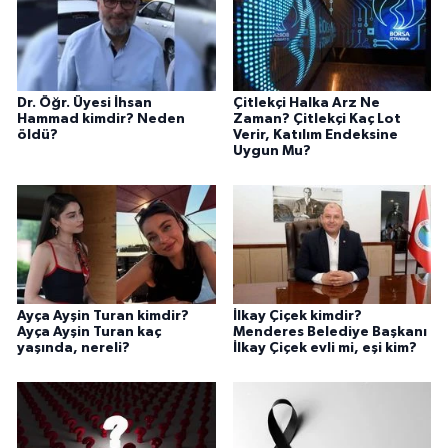
Dr. Öğr. Üyesi İhsan
Çitlekçi Halka Arz Ne
Hammad kimdir? Neden
Zaman? Çitlekçi Kaç Lot
öldü?
Verir, Katılım Endeksine
Uygun Mu?
Ayça Ayşin Turan kimdir?
İlkay Çiçek kimdir?
Ayça Ayşin Turan kaç
Menderes Belediye Başkanı
yaşında, nereli?
İlkay Çiçek evli mi, eşi kim?