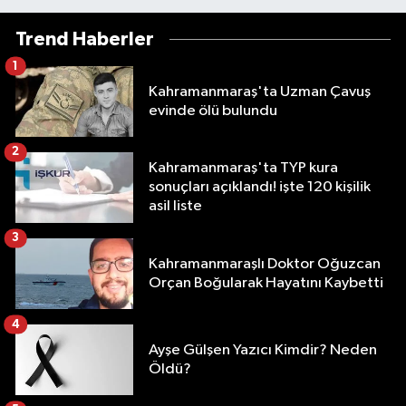
Trend Haberler
1
Kahramanmaraş'ta Uzman Çavuş
evinde ölü bulundu
2
Kahramanmaraş'ta TYP kura
sonuçları açıklandı! işte 120 kişilik
asil liste
3
Kahramanmaraşlı Doktor Oğuzcan
Orçan Boğularak Hayatını Kaybetti
4
Ayşe Gülşen Yazıcı Kimdir? Neden
Öldü?