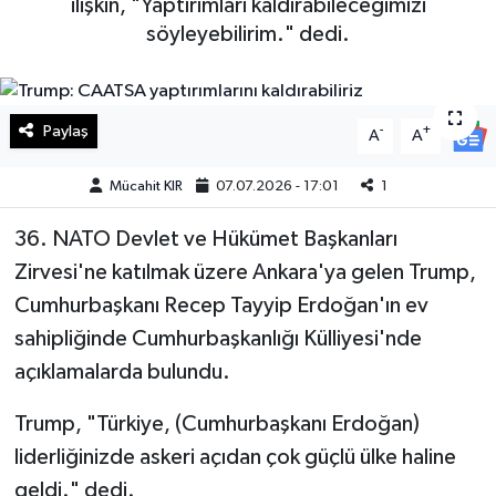
ilişkin, "Yaptırımları kaldırabileceğimizi
söyleyebilirim." dedi.
Haberde İnsan
Kültür Sanat
Paylaş
-
+
A
A
Magazin
Mücahit KIR
07.07.2026 - 17:01
1
Manşet Altı
36.⁠ ⁠NATO Devlet ve Hükümet Başkanları
Manşetler
Zirvesi'ne katılmak üzere Ankara'ya gelen Trump,
Cumhurbaşkanı Recep Tayyip Erdoğan'ın ev
Resmi İlan
sahipliğinde Cumhurbaşkanlığı Külliyesi'nde
açıklamalarda bulundu.
Sağlık
Trump, "Türkiye, (Cumhurbaşkanı Erdoğan)
Spor
liderliğinizde askeri açıdan çok güçlü ülke haline
geldi." dedi.
SürManşet