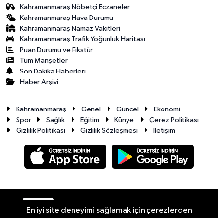
Kahramanmaraş Nöbetçi Eczaneler
Kahramanmaraş Hava Durumu
Kahramanmaraş Namaz Vakitleri
Kahramanmaraş Trafik Yoğunluk Haritası
Puan Durumu ve Fikstür
Tüm Manşetler
Son Dakika Haberleri
Haber Arşivi
Kahramanmaraş
Genel
Güncel
Ekonomi
Spor
Sağlık
Eğitim
Künye
Çerez Politikası
Gizlilik Politikası
Gizlilik Sözleşmesi
İletişim
RSS
Copyright © 2026. Her hakkı saklıdır.
En iyi site deneyimi sağlamak için çerezlerden