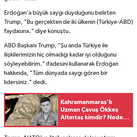
Erdoğan'a büyük saygı duyduğunu belirten
Teknoloji
Trump, "Bu gerçekten de iki ülkenin (Türkiye-ABD)
Yaşam
faydasına." diye konuştu.
ABD Başkanı Trump, "Şu anda Türkiye ile
KAHRAMANMARAŞ
ilişkilerimizin hiç olmadığı kadar iyi olduğunu
söyleyebilirim." ifadesini kullanarak Erdoğan
hakkında, "Tüm dünyada saygı gören bir
lidersiniz." dedi.
Kahramanmaraş'lı
Uzman Çavuş Ökkeş
Altıntaş kimdir? Neden
öldü?