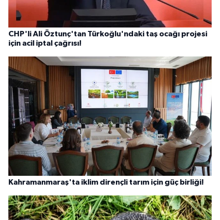
CHP'li Ali Öztunç'tan Türkoğlu'ndaki taş ocağı projesi
için acil iptal çağrısı!
Kahramanmaraş'ta iklim dirençli tarım için güç birliği!