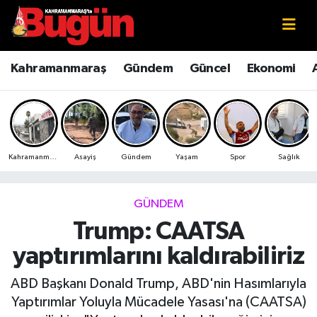
Kahramanmaraş
Kahramanmaraş Nöbetçi Eczaneler
Kahramanmaraş
Gündem
Güncel
Ekonomi
Kahramanmaraş Sokak Röportajları
Kahramanmaraş Hava Durumu
Bilim ve Teknoloji
Kahramanmaraş Namaz Vakitleri
Kahramanmaraş
Asayiş
Gündem
Yaşam
Spor
Sağlık
Çevre
Kahramanmaraş Trafik Yoğunluk Haritası
Eğitim
Süper Lig Puan Durumu ve Fikstür
GÜNDEM
Trump: CAATSA
Ekonomi
Tüm Manşetler
yaptırımlarını kaldırabiliriz
Genel
Son Dakika Haberleri
ABD Başkanı Donald Trump, ABD'nin Hasımlarıyla
Yaptırımlar Yoluyla Mücadele Yasası'na (CAATSA)
Güncel
Haber Arşivi