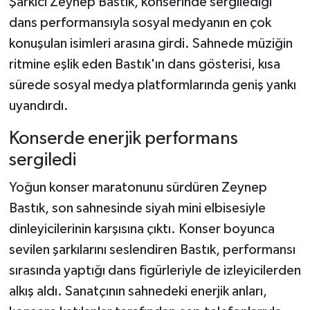
Şarkıcı Zeynep Bastık, konserinde sergilediği
dans performansıyla sosyal medyanın en çok
Teknoloji
konuşulan isimleri arasına girdi. Sahnede müziğin
ritmine eşlik eden Bastık'ın dans gösterisi, kısa
Yaşam
sürede sosyal medya platformlarında geniş yankı
KAHRAMANMARAŞ
uyandırdı.
Konserde enerjik performans
sergiledi
Yoğun konser maratonunu sürdüren Zeynep
Bastık, son sahnesinde siyah mini elbisesiyle
dinleyicilerinin karşısına çıktı. Konser boyunca
sevilen şarkılarını seslendiren Bastık, performansı
sırasında yaptığı dans figürleriyle de izleyicilerden
alkış aldı. Sanatçının sahnedeki enerjik anları,