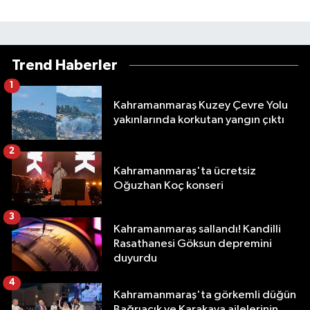
Trend Haberler
1
Kahramanmaraş Kuzey Çevre Yolu
yakınlarında korkutan yangın çıktı
2
Kahramanmaraş'ta ücretsiz
Oğuzhan Koç konseri
3
Kahramanmaraş sallandı! Kandilli
Rasathanesi Göksun depremini
duyurdu
4
Kahramanmaraş'ta görkemli düğün
Bağrıaçık ve Karakaya ailelerinin