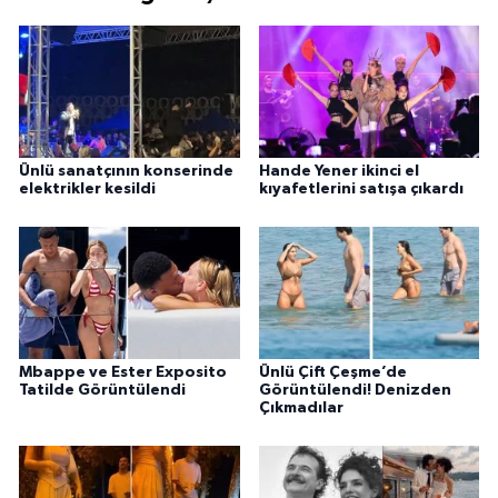
Ünlü sanatçının konserinde
Hande Yener ikinci el
elektrikler kesildi
kıyafetlerini satışa çıkardı
Mbappe ve Ester Exposito
Ünlü Çift Çeşme’de
Tatilde Görüntülendi
Görüntülendi! Denizden
Çıkmadılar