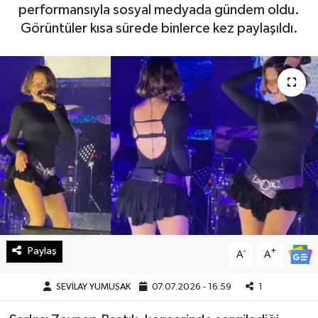
performansıyla sosyal medyada gündem oldu.
Haberde İnsan
Görüntüler kısa sürede binlerce kez paylaşıldı.
Kültür Sanat
Magazin
Manşet Altı
Manşetler
Resmi İlan
Sağlık
Paylaş
-
+
A
A
Spor
SEVİLAY YUMUŞAK
07.07.2026 - 16:59
1
SürManşet