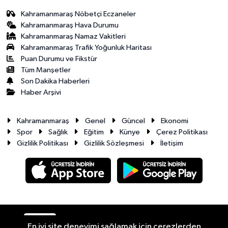
Kahramanmaraş Nöbetçi Eczaneler
Kahramanmaraş Hava Durumu
Kahramanmaraş Namaz Vakitleri
Kahramanmaraş Trafik Yoğunluk Haritası
Puan Durumu ve Fikstür
Tüm Manşetler
Son Dakika Haberleri
Haber Arşivi
Kahramanmaraş
Genel
Güncel
Ekonomi
Spor
Sağlık
Eğitim
Künye
Çerez Politikası
Gizlilik Politikası
Gizlilik Sözleşmesi
İletişim
RSS
Copyright © 2026. Her hakkı saklıdır.
En iyi site deneyimi sağlamak için çerezlerden