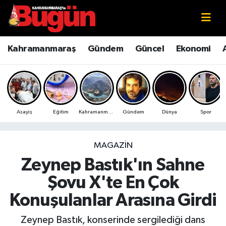
Kahramanmaraş
Kahramanmaraş Nöbetçi Eczaneler
Kahramanmaraş
Gündem
Güncel
Ekonomi
Kahramanmaraş Sokak Röportajları
Kahramanmaraş Hava Durumu
Bilim ve Teknoloji
Kahramanmaraş Namaz Vakitleri
Asayiş
Eğitim
Kahramanmaraş
Gündem
Dünya
Spor
Çevre
Kahramanmaraş Trafik Yoğunluk Haritası
Eğitim
Süper Lig Puan Durumu ve Fikstür
MAGAZIN
Zeynep Bastık'ın Sahne
Ekonomi
Tüm Manşetler
Şovu X'te En Çok
Genel
Son Dakika Haberleri
Konuşulanlar Arasına Girdi
Güncel
Haber Arşivi
Zeynep Bastık, konserinde sergilediği dans