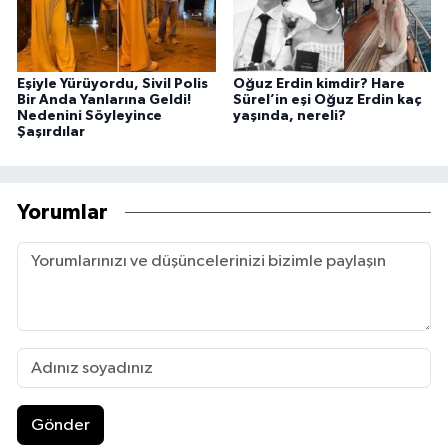
Eşiyle Yürüyordu, Sivil Polis
Oğuz Erdin kimdir? Hare
Bir Anda Yanlarına Geldi!
Sürel’in eşi Oğuz Erdin kaç
Nedenini Söyleyince
yaşında, nereli?
Şaşırdılar
Yorumlar
Gönder