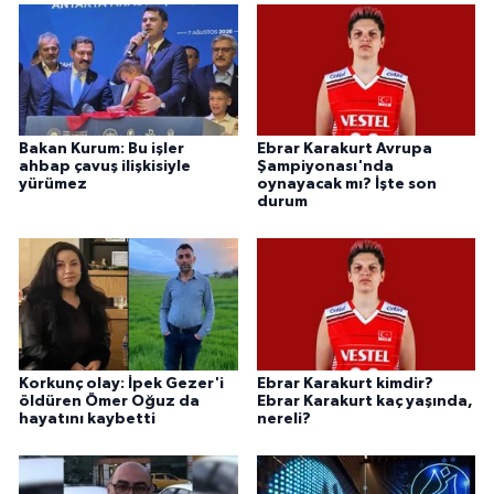
Bakan Kurum: Bu işler
Ebrar Karakurt Avrupa
ahbap çavuş ilişkisiyle
Şampiyonası'nda
yürümez
oynayacak mı? İşte son
durum
Korkunç olay: İpek Gezer'i
Ebrar Karakurt kimdir?
öldüren Ömer Oğuz da
Ebrar Karakurt kaç yaşında,
hayatını kaybetti
nereli?