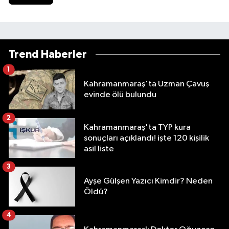
Trend Haberler
1
Kahramanmaraş'ta Uzman Çavuş
evinde ölü bulundu
2
Kahramanmaraş'ta TYP kura
sonuçları açıklandı! işte 120 kişilik
asil liste
3
Ayşe Gülşen Yazıcı Kimdir? Neden
Öldü?
4