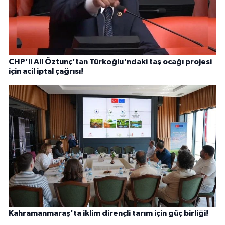
CHP'li Ali Öztunç'tan Türkoğlu'ndaki taş ocağı projesi
için acil iptal çağrısı!
Kahramanmaraş'ta iklim dirençli tarım için güç birliği!