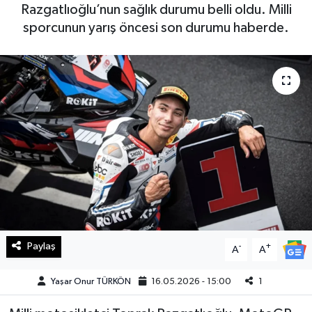
Razgatlıoğlu’nun sağlık durumu belli oldu. Milli
Haberde İnsan
sporcunun yarış öncesi son durumu haberde.
Kültür Sanat
Magazin
Manşet Altı
Manşetler
Resmi İlan
Sağlık
Paylaş
-
+
A
A
Spor
Yaşar Onur TÜRKÖN
16.05.2026 - 15:00
1
SürManşet