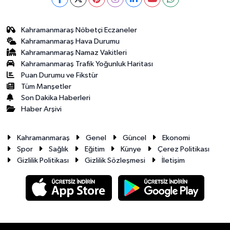
Kahramanmaraş Nöbetçi Eczaneler
Kahramanmaraş Hava Durumu
Kahramanmaraş Namaz Vakitleri
Kahramanmaraş Trafik Yoğunluk Haritası
Puan Durumu ve Fikstür
Tüm Manşetler
Son Dakika Haberleri
Haber Arşivi
Kahramanmaraş
Genel
Güncel
Ekonomi
Spor
Sağlık
Eğitim
Künye
Çerez Politikası
Gizlilik Politikası
Gizlilik Sözleşmesi
İletişim