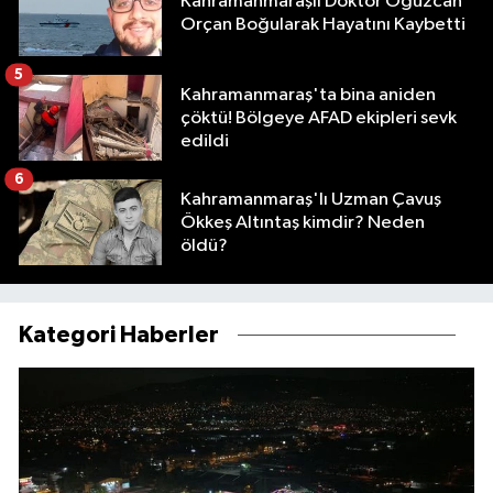
Kahramanmaraşlı Doktor Oğuzcan
Orçan Boğularak Hayatını Kaybetti
5
Kahramanmaraş'ta bina aniden
çöktü! Bölgeye AFAD ekipleri sevk
edildi
6
Kahramanmaraş'lı Uzman Çavuş
Ökkeş Altıntaş kimdir? Neden
öldü?
Kategori Haberler