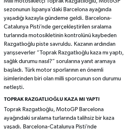
Milli motosikletçi Toprak Razgatlıoğlu, MotoGP
sezonunun İspanya’daki Barcelona ayağında
Teknoloji
yaşadığı kazayla gündeme geldi. Barcelona-
Catalunya Pisti’nde gerçekleştirilen sıralama
Yaşam
turlarında motosikletinin kontrolünü kaybeden
KAHRAMANMARAŞ
Razgatlıoğlu piste savruldu. Kazanın ardından
yarışseverler “Toprak Razgatlıoğlu kaza mı yaptı,
sağlık durumu nasıl?” sorularına yanıt aramaya
başladı. Türk motor sporlarının en önemli
isimlerinden biri olan milli sporcunun son durumu
netleşti.
TOPRAK RAZGATLIOĞLU KAZA MI YAPTI
Toprak Razgatlıoğlu, MotoGP Barcelona
ayağındaki sıralama turlarında talihsiz bir kaza
yaşadı. Barcelona-Catalunya Pisti’nde