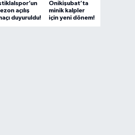
stiklalspor’un
Onikişubat’ta
ezon açılış
minik kalpler
açı duyuruldu!
için yeni dönem!