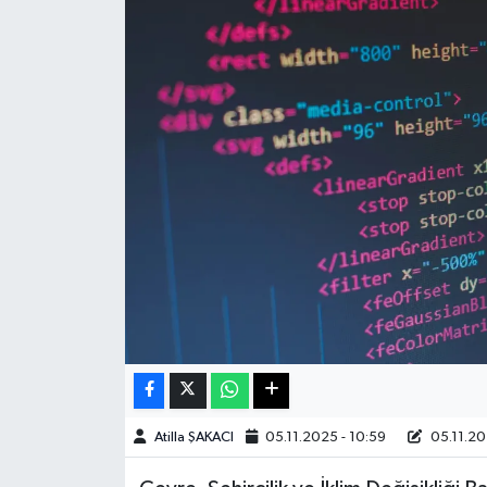
Haberde İnsan
Kültür Sanat
Magazin
Manşet Altı
Manşetler
Resmi İlan
Sağlık
Spor
Atilla ŞAKACI
05.11.2025 - 10:59
05.11.20
SürManşet