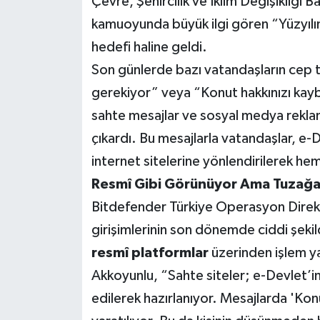
Çevre, Şehircilik ve İklim Değişikliği B
kamuoyunda büyük ilgi gören “Yüzyılın 
Teknoloji
hedefi haline geldi.
Son günlerde bazı vatandaşların cep t
Yaşam
gerekiyor” veya “Konut hakkınızı kay
KAHRAMANMARAŞ
sahte mesajlar ve sosyal medya reklamla
çıkardı. Bu mesajlarla vatandaşlar, 
internet sitelerine yönlendirilerek hem 
Resmî Gibi Görünüyor Ama Tuzağa
Bitdefender Türkiye Operasyon Direktö
girişimlerinin son dönemde ciddi şekild
resmî platformlar
üzerinden işlem y
Akkoyunlu, “Sahte siteler; e-Devlet’in 
edilerek hazırlanıyor. Mesajlarda 'Kon