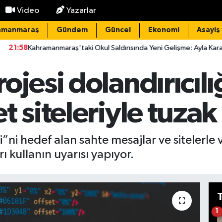
Video
Yazarlar
amanmaraş
Gündem
Güncel
Ekonomi
Asayiş
manmaraş'taki Okul Saldırısında Yeni Gelişme: Ayla Kara'ya Şehitlik Ver
ojesi dolandırıcılı
t siteleriyle tuzak
”ni hedef alan sahte mesajlar ve sitelerle 
 kullanın uyarısı yapıyor.
1