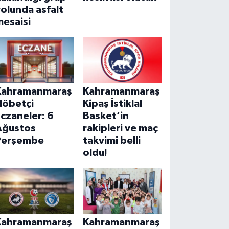
olunda asfalt
mesaisi
Kahramanmaraş
Kahramanmaraş
Nöbetçi
Kipaş İstiklal
czaneler: 6
Basket’in
Ağustos
rakipleri ve maç
Perşembe
takvimi belli
oldu!
Kahramanmaraş
Kahramanmaraş