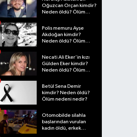
Oğuzcan Orçan kimdir?
Neden öldü? Ölüm
nedeni nedir?
Polis memuru Ayşe
Akdoğan kimdir?
Neden öldü? Ölüm
nedeni nedir?
Necati Ali Eker'in kızı
Gülden Eker kimdir?
Neden öldü? Ölüm
nedeni nedir?
Betül Sena Demir
kimdir? Neden öldü?
Ölüm nedeni nedir?
Otomobilde silahla
başlarından vurulan
kadın öldü, erkek
yaralandı