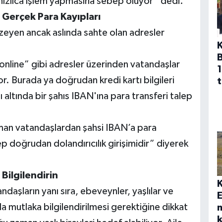
 hızlıca işlem yapmasına sebep oluyor” dedi.
, Gerçek Para Kayıpları
zeyen ancak aslında sahte olan adresler
online” gibi adresler üzerinden vatandaşlar
1
r. Burada ya doğrudan kredi kartı bilgileri
t
altında bir şahıs IBAN'ına para transferi talep
man vatandaşlardan şahsi IBAN’a para
p doğrudan dolandırıcılık girişimidir” diyerek
 Bilgilendirin
daşların yanı sıra, ebeveynler, yaşlılar ve
E
nuda mutlaka bilgilendirilmesi gerektiğine dikkat
k