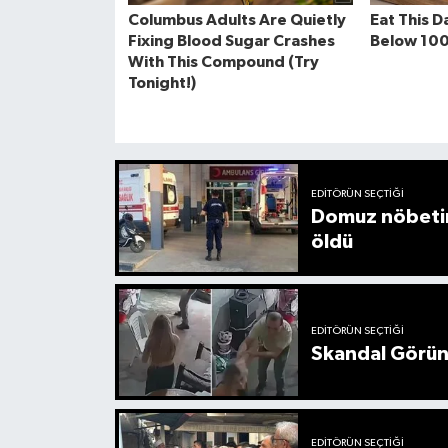
EDITÖRÜN SEÇTIĞI
Domuz nöbetin
öldü
EDITÖRÜN SEÇTIĞI
Skandal Görünt
EDITÖRÜN SEÇTIĞI