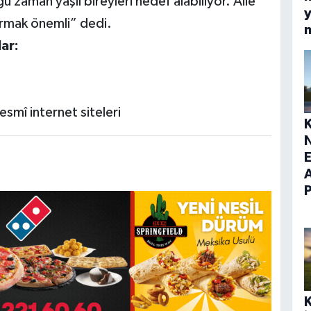
 zaman yaşlı bireyleri hedef alabiliyor. Aile
y
turmak önemli” dedi.
ar:
esmî internet siteleri
E