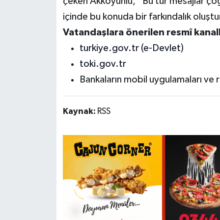
çeken Akkoyunlu, “Bu tür mesajlar çoğu
içinde bu konuda bir farkındalık oluş
Vatandaşlara önerilen resmî kanall
turkiye.gov.tr (e-Devlet)
toki.gov.tr
Bankaların mobil uygulamaları ve r
Kaynak:
RSS