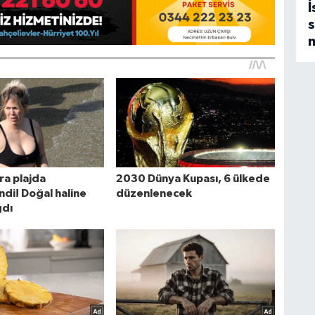
İ
s
m