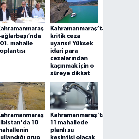
Kahramanmaraş
Kahramanmaraş’ta
Bağlarbaşı’nda
kritik ceza
01. mahalle
uyarısı! Yüksek
oplantısı
idari para
cezalarından
kaçınmak için o
süreye dikkat
Kahramanmaraş
Kahramanmaraş'ta
lbistan'da 10
11 mahallede
mahallenin
planlı su
ullandığı grup
kesintisi olacak