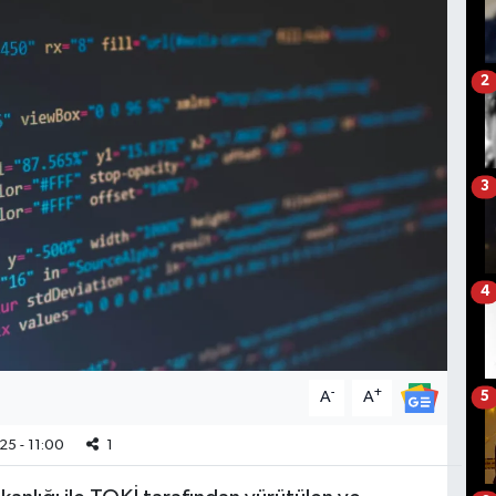
2
3
4
-
+
A
A
5
25 - 11:00
1