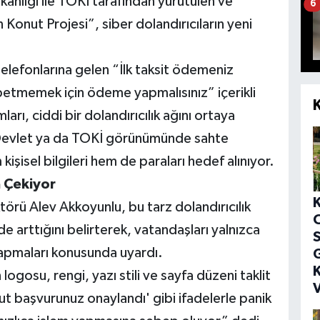
akanlığı ile TOKİ tarafından yürütülen ve
6
Konut Projesi”, siber dolandırıcıların yeni
elefonlarına gelen “İlk taksit ödemeniz
betmemek için ödeme yapmalısınız” içerikli
rı, ciddi bir dolandırıcılık ağını ortaya
e-Devlet ya da TOKİ görünümünde sahte
kişisel bilgileri hem de paraları hedef alınıyor.
 Çekiyor
rü Alev Akkoyunlu, bu tarz dolandırıcılık
e arttığını belirterek, vatandaşları yalnızca
S
apmaları konusunda uyardı.
G
K
logosu, rengi, yazı stili ve sayfa düzeni taklit
V
ut başvurunuz onaylandı' gibi ifadelerle panik