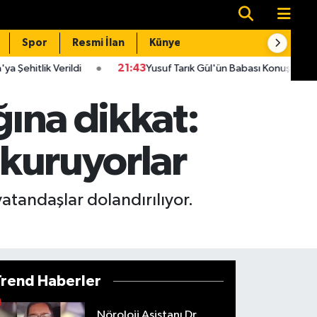
Spor
Resmi İlan
Künye
İletişim
ildi
21:43
Yusuf Tarık Gül'ün Babası Konuştu: "Cumhurbaşkanım
ğına dikkat:
 kuruyorlar
vatandaşlar dolandırılıyor.
Trend Haberler
Nöroloji Asistanı Dr.