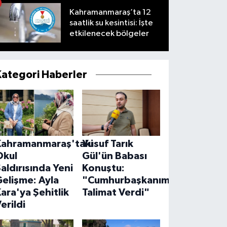
Kahramanmaraş’ta 12
saatlik su kesintisi: İşte
etkilenecek bölgeler
Kategori Haberler
Kahramanmaraş'taki
Yusuf Tarık
Okul
Gül'ün Babası
aldırısında Yeni
Konuştu:
elişme: Ayla
"Cumhurbaşkanımız
ara'ya Şehitlik
Talimat Verdi"
erildi