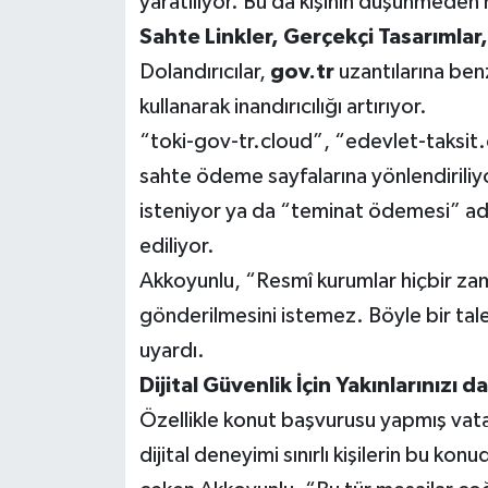
yaratılıyor. Bu da kişinin düşünmeden
Sahte Linkler, Gerçekçi Tasarımlar
Dolandırıcılar,
gov.tr
uzantılarına ben
kullanarak inandırıcılığı artırıyor.
“toki-gov-tr.cloud”, “edevlet-taksit.
sahte ödeme sayfalarına yönlendiriliyo
isteniyor ya da “teminat ödemesi” adı 
ediliyor.
Akkoyunlu, “Resmî kurumlar hiçbir za
gönderilmesini istemez. Böyle bir tale
uyardı.
Dijital Güvenlik İçin Yakınlarınızı da
Özellikle konut başvurusu yapmış vatan
dijital deneyimi sınırlı kişilerin bu ko