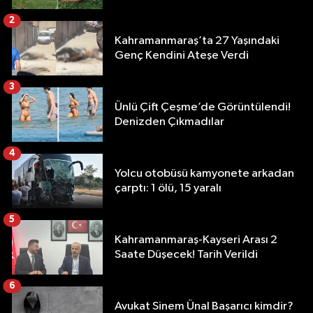
2
Kahramanmaraş’ta 27 Yaşındaki
Genç Kendini Ateşe Verdi
3
Ünlü Çift Çeşme’de Görüntülendi!
Denizden Çıkmadılar
4
Yolcu otobüsü kamyonete arkadan
çarptı: 1 ölü, 15 yaralı
5
Kahramanmaraş-Kayseri Arası 2
Saate Düşecek! Tarih Verildi
6
Avukat Sinem Ünal Başarıcı kimdir?