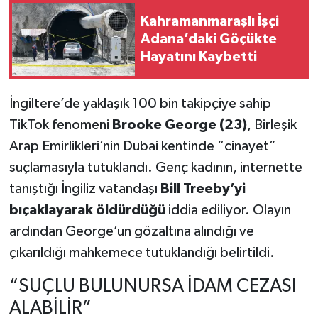
Kahramanmaraşlı İşçi
Teknoloji
Adana’daki Göçükte
Hayatını Kaybetti
Yaşam
İngiltere’de yaklaşık 100 bin takipçiye sahip
KAHRAMANMARAŞ
TikTok fenomeni
Brooke George (23)
, Birleşik
Arap Emirlikleri’nin Dubai kentinde “cinayet”
suçlamasıyla tutuklandı. Genç kadının, internette
tanıştığı İngiliz vatandaşı
Bill Treeby’yi
bıçaklayarak öldürdüğü
iddia ediliyor. Olayın
ardından George’un gözaltına alındığı ve
çıkarıldığı mahkemece tutuklandığı belirtildi.
“SUÇLU BULUNURSA İDAM CEZASI
ALABİLİR”