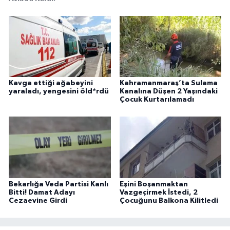
Kavga ettiği ağabeyini
Kahramanmaraş’ta Sulama
yaraladı, yengesini öld*rdü
Kanalına Düşen 2 Yaşındaki
Çocuk Kurtarılamadı
Bekarlığa Veda Partisi Kanlı
Eşini Boşanmaktan
Bitti! Damat Adayı
Vazgeçirmek İstedi, 2
Cezaevine Girdi
Çocuğunu Balkona Kilitledi