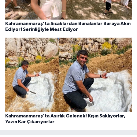
Kahramanmaraş’ta Sıcaklardan Bunalanlar Buraya Akın
Ediyor! Serinliğiyle Mest Ediyor
Kahramanmaraş’ta Asırlık Gelenek! Kışın Saklıyorlar,
Yazın Kar Çıkarıyorlar