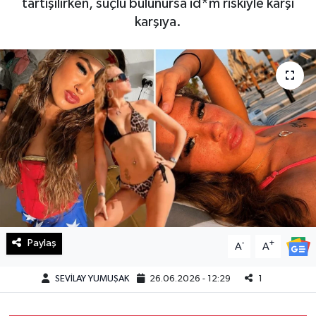
tartışılırken, suçlu bulunursa id*m riskiyle karşı
karşıya.
Haberde İnsan
Kültür Sanat
Magazin
Manşet Altı
Manşetler
Resmi İlan
Sağlık
Paylaş
-
+
A
A
Spor
SEVİLAY YUMUŞAK
26.06.2026 - 12:29
1
SürManşet