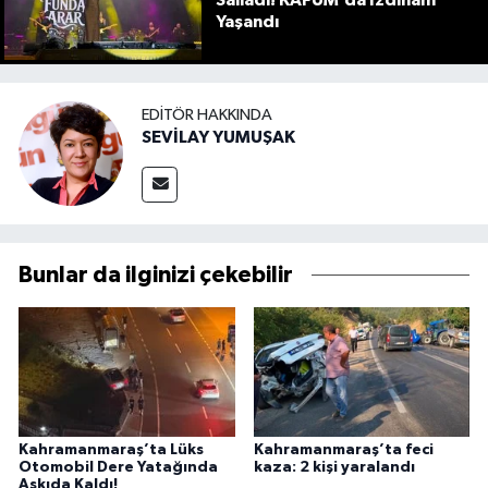
Salladı! KAFUM’da İzdiham
Yaşandı
EDITÖR HAKKINDA
SEVİLAY YUMUŞAK
Bunlar da ilginizi çekebilir
Kahramanmaraş’ta Lüks
Kahramanmaraş’ta feci
Otomobil Dere Yatağında
kaza: 2 kişi yaralandı
Askıda Kaldı!