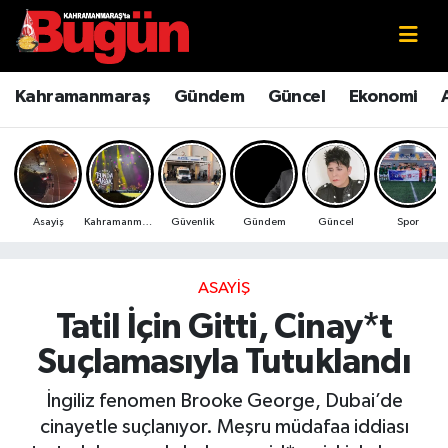
Kahramanmaraş
Kahramanmaraş Nöbetçi Eczaneler
Kahramanmaraş
Gündem
Güncel
Ekonomi
Kahramanmaraş Sokak Röportajları
Kahramanmaraş Hava Durumu
Bilim ve Teknoloji
Kahramanmaraş Namaz Vakitleri
Asayiş
Kahramanmaraş
Güvenlik
Gündem
Güncel
Spor
Çevre
Kahramanmaraş Trafik Yoğunluk Haritası
Eğitim
Süper Lig Puan Durumu ve Fikstür
ASAYIŞ
Tatil İçin Gitti, Cinay*t
Ekonomi
Tüm Manşetler
Suçlamasıyla Tutuklandı
Genel
Son Dakika Haberleri
İngiliz fenomen Brooke George, Dubai’de
cinayetle suçlanıyor. Meşru müdafaa iddiası
Güncel
Haber Arşivi