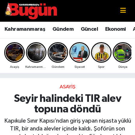
Kahramanmaraş
Kahramanmaraş Nöbetçi Eczaneler
Kahramanmaraş
Gündem
Güncel
Ekonomi
Kahramanmaraş Sokak Röportajları
Kahramanmaraş Hava Durumu
Bilim ve Teknoloji
Kahramanmaraş Namaz Vakitleri
Asayiş
Kahramanmaraş
Gündem
Siyaset
Spor
Dünya
Çevre
Kahramanmaraş Trafik Yoğunluk Haritası
Eğitim
Süper Lig Puan Durumu ve Fikstür
ASAYIŞ
Seyir halindeki TIR alev
Ekonomi
Tüm Manşetler
topuna döndü
Genel
Son Dakika Haberleri
Kapıkule Sınır Kapısı’ndan giriş yapan nişasta yüklü
TIR, bir anda alevler içinde kaldı. Şoförün son
Güncel
Haber Arşivi