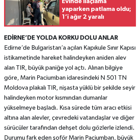
Evinde ilaçlama
yaparken patlama oldu;
Teknoloji
1’i ağır 2 yaralı
Yaşam
EDİRNE’DE YOLDA KORKU DOLU ANLAR
KAHRAMANMARAŞ
Edirne’de Bulgaristan’a açılan Kapıkule Sınır Kapısı
istikametinde hareket halindeyken aniden alev
alan TIR, büyük paniğe yol açtı. Alınan bilgiye
göre, Marin Paciumban idaresindeki N 501 TN
Moldova plakalı TIR, nişasta yüklü bir şekilde seyir
halindeyken motor kısmından dumanlar
yükselmeye başladı. Kısa sürede tüm aracı etkisi
altına alan alevler, çevredeki vatandaşlar ve diğer
sürücüler tarafından dehşet dolu gözlerle izlendi.
Durumu fark eden şoför Marin Paciumban, büyük