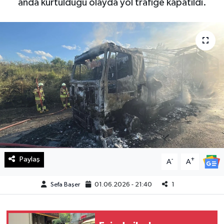
anda kurtulduğu olayda yol trafiğe kapatıldı.
Haberde İnsan
Kültür Sanat
Magazin
Manşet Altı
Manşetler
Resmi İlan
Paylaş
-
+
A
A
Sağlık
Sefa Başer
01.06.2026 - 21:40
1
Spor
SürManşet