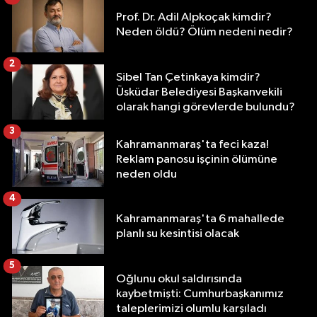
Prof. Dr. Adil Alpkoçak kimdir?
Neden öldü? Ölüm nedeni nedir?
2
Sibel Tan Çetinkaya kimdir?
Üsküdar Belediyesi Başkanvekili
olarak hangi görevlerde bulundu?
3
Kahramanmaraş'ta feci kaza!
Reklam panosu işçinin ölümüne
neden oldu
4
Kahramanmaraş'ta 6 mahallede
planlı su kesintisi olacak
5
Oğlunu okul saldırısında
kaybetmişti: Cumhurbaşkanımız
taleplerimizi olumlu karşıladı