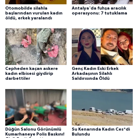
Otomobilde silahla
Antalya'da fuhşa aracılık
başlarından vurulan kadın
operasyonu: 7 tutuklama
öldü, erkek yaralandı
Cepheden kaçan askere
Genç Kadın Eski Erkek
kadın elbisesi giydirip
Arkadaşının Silahlı
darbettiler
Saldırısında Öldü
Düğün Salonu Görünümlü
Su Kenarında Kadın Ces*di
Kumarhaneye Polis Baskını!
Bulundu