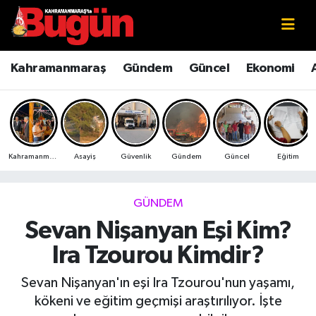
Kahramanmaraş
Kahramanmaraş Nöbetçi Eczaneler
Kahramanmaraş
Gündem
Güncel
Ekonomi
Kahramanmaraş Sokak Röportajları
Kahramanmaraş Hava Durumu
Bilim ve Teknoloji
Kahramanmaraş Namaz Vakitleri
Kahramanmaraş
Asayiş
Güvenlik
Gündem
Güncel
Eğitim
Çevre
Kahramanmaraş Trafik Yoğunluk Haritası
Eğitim
Süper Lig Puan Durumu ve Fikstür
GÜNDEM
Sevan Nişanyan Eşi Kim?
Ekonomi
Tüm Manşetler
Ira Tzourou Kimdir?
Genel
Son Dakika Haberleri
Sevan Nişanyan'ın eşi Ira Tzourou'nun yaşamı,
kökeni ve eğitim geçmişi araştırılıyor. İşte
Güncel
Haber Arşivi