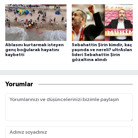
Ablasını kurtarmak isteyen
Sebahattin Şirin kimdir, kaç
genç boğularak hayatını
yaşında ve nereli? ultrAslan
kaybetti
lideri Sebahattin Şirin
gözaltına alındı
Yorumlar