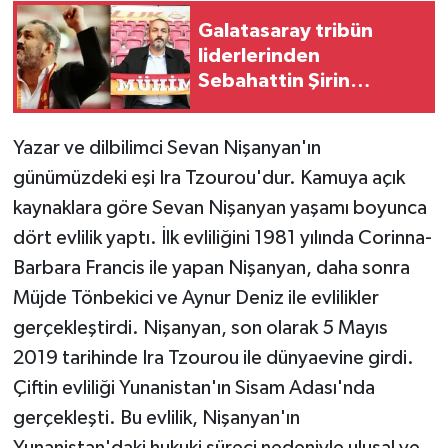
Galatasaray tribün
liderlerinden
Sebahattin Şirin
hakkında gözaltı
talimatı
Yazar ve dilbilimci Sevan Nişanyan'ın
günümüzdeki eşi Ira Tzourou'dur. Kamuya açık
kaynaklara göre Sevan Nişanyan yaşamı boyunca
dört evlilik yaptı. İlk evliliğini 1981 yılında Corinna-
Barbara Francis ile yapan Nişanyan, daha sonra
Müjde Tönbekici ve Aynur Deniz ile evlilikler
gerçekleştirdi. Nişanyan, son olarak 5 Mayıs
2019 tarihinde Ira Tzourou ile dünyaevine girdi.
Çiftin evliliği Yunanistan'ın Sisam Adası'nda
gerçekleşti. Bu evlilik, Nişanyan'ın
Yunanistan'daki hukuki süreci nedeniyle ulusal ve