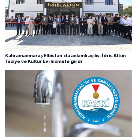
Kahramanmaraş Elbistan'da anlamlı açılış: İdris Altun
Taziye ve Kültür Evi hizmete girdi