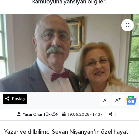
kamuoyuna yansıyan bilgiler.
Haberde İnsan
Kültür Sanat
Magazin
Manşet Altı
Manşetler
Resmi İlan
Paylaş
-
+
A
A
Sağlık
Yaşar Onur TÜRKÖN
19.06.2026 - 17:37
1
Spor
Yazar ve dilbilimci Sevan Nişanyan'ın özel hayatı
SürManşet