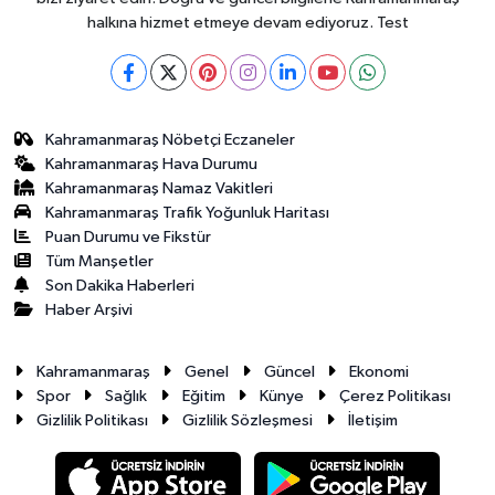
halkına hizmet etmeye devam ediyoruz. Test
Kahramanmaraş Nöbetçi Eczaneler
Kahramanmaraş Hava Durumu
Kahramanmaraş Namaz Vakitleri
Kahramanmaraş Trafik Yoğunluk Haritası
Puan Durumu ve Fikstür
Tüm Manşetler
Son Dakika Haberleri
Haber Arşivi
Kahramanmaraş
Genel
Güncel
Ekonomi
Spor
Sağlık
Eğitim
Künye
Çerez Politikası
Gizlilik Politikası
Gizlilik Sözleşmesi
İletişim